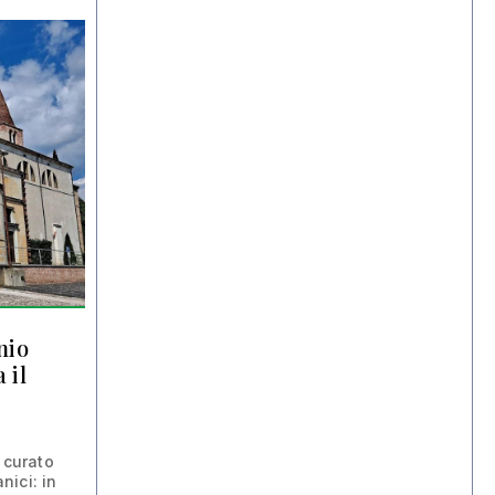
nio
 il
i curato
nici: in