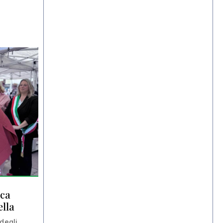
ica
ella
degli