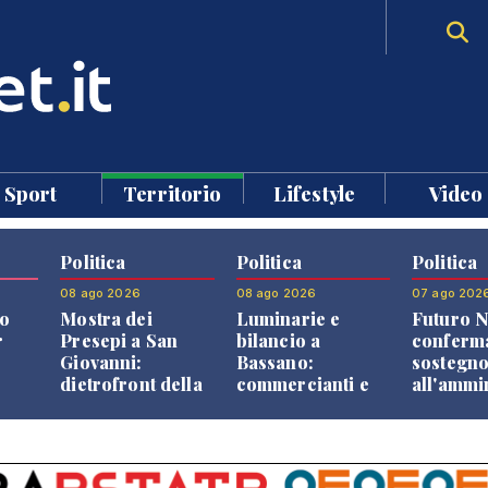
Sport
Territorio
Lifestyle
Video
Politica
Politica
Politica
08 ago 2026
08 ago 2026
07 ago 202
o
Mostra dei
Luminarie e
Futuro N
r
Presepi a San
bilancio a
conferma
Giovanni:
Bassano:
sostegn
dietrofront della
commercianti e
all'ammi
giunta e critiche
cittadini verso
Finco
dell'opposizione
una quota
volontaria