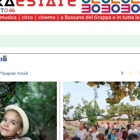
oli
 19 pagine totali
1
2
3