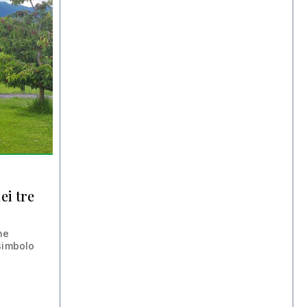
ei tre
ne
simbolo