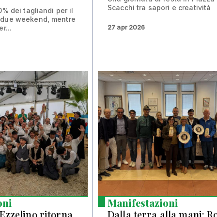
Scacchi tra sapori e creatività
0% dei tagliandi per il
 due weekend, mentre
27 apr 2026
r...
oni
Manifestazioni
zzelino ritorna
Dalla terra alla mani: R