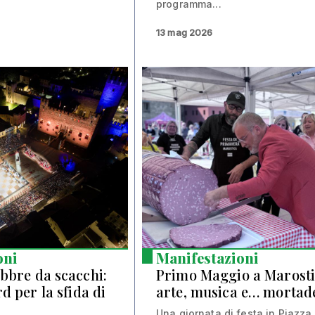
programma...
13 mag 2026
oni
Manifestazioni
ebbre da scacchi:
Primo Maggio a Marost
d per la sfida di
arte, musica e… mortad
Una giornata di festa in Piazza 