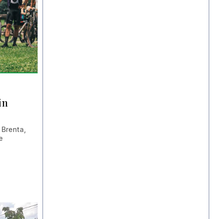
in
 Brenta,
e