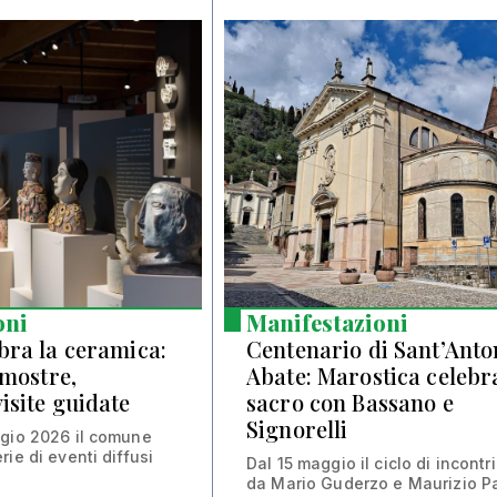
oni
Manifestazioni
bra la ceramica:
Centenario di Sant’Anto
 mostre,
Abate: Marostica celebra
isite guidate
sacro con Bassano e
Signorelli
ggio 2026 il comune
ie di eventi diffusi
Dal 15 maggio il ciclo di incontr
da Mario Guderzo e Maurizio Pa