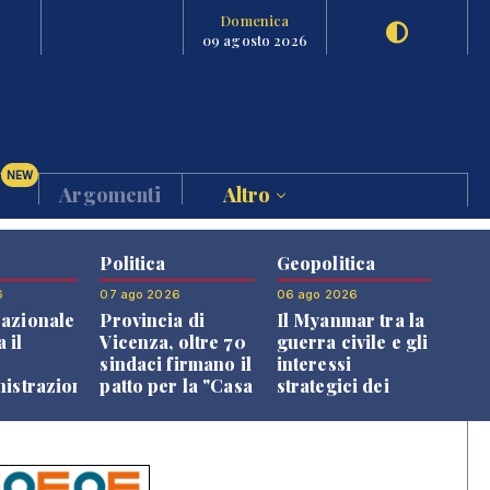
Domenica
09 agosto 2026
NEW
Argomenti
Altro
Politica
Geopolitica
6
07 ago 2026
06 ago 2026
azionale
Provincia di
Il Myanmar tra la
 il
Vicenza, oltre 70
guerra civile e gli
o
sindaci firmano il
interessi
nistrazione
patto per la "Casa
strategici dei
dei Comuni"
Paesi vicini