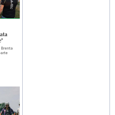
ata
e"
l Brenta
arte