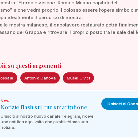
 mostra “Eterno e visione. Roma e Milano capitali del
smo” e che vedrà proprio il colosso essere l’opera simbolo a
uppa idealmente il percorso di mostra.
ella mostra milanese, il capolavoro restaurato potrà finalme
assano del Grappa e ritrovare il proprio posto tra le sale del
 più su questi argomenti
lossale
Antonio Canova
Musei Civici
New
Unisciti al Cana
Notizie flash sul tuo smartphone
Unisciti al nostro nuovo canale Telegram, ricevi
una notifica ogni volta che pubblichiamo una
notizia.