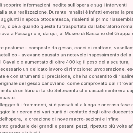
 scoprire informazioni inedite sull’opera e sugli interventi
alla sua realizzazione. Durante l’analisi è infatti emersa la p
i aggiunti in epoca ottocentesca, risalenti al primo riassembl
ura, cioè a quando questa fu trasportata dal laboratorio roma
nova a Possagno e, da qui, al Museo di Bassano del Grappa 
nte postume - composte da gesso, cocci di mattone, vasella
etallico - avevano causato un notevole inspessimento della 
el Cavallo e aumentato di oltre 400 kg il peso della scultura,
cessario un delicato lavoro di rimozione: un’operazione, es
 e con strumenti di precisione, che ha consentito di risalire
 originale del gesso canoviano, come comprovato dal ritrov
ento di un libro di tardo Settecento che casualmente era cap
mpasto.
lleggeriti i frammenti, si è passati alla lunga e onerosa fase 
gio: la ricerca dei vari punti di contatto degli oltre duecento
ell’opera, la creazione di nove macro-sezioni e infine
nto graduale dei grandi e pesanti pezzi, ripetuto più volte a