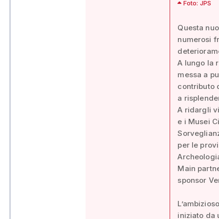
Foto: JPS
Questa nuov
numerosi fr
deterioram
A lungo la 
messa a pun
contributo 
a risplende
A ridargli 
e i Musei C
Sorveglianz
per le prov
Archeologia
Main partne
sponsor Ven
L’ambizioso
iniziato da