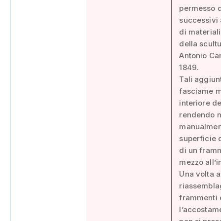
permesso di
successivi 
di material
della scult
Antonio Ca
1849.
Tali aggiu
fasciame m
interiore d
rendendo ne
manualmente
superficie
di un framm
mezzo all’i
Una volta a
riassemblag
frammenti d
l’accostame