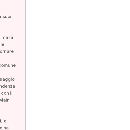
i suoi
, ma la
ale
tornare
l Comune
esaggio
tendenza
 con il
 Main
i, è
he ha