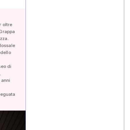
 oltre
 Grappa
ezza.
olossale
dello
seo di
,
 anni
adeguata