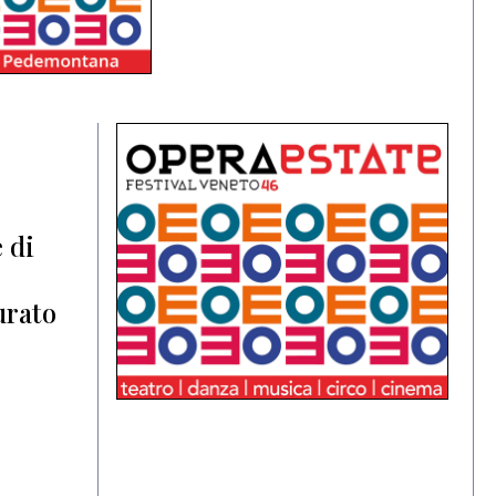
 di
urato