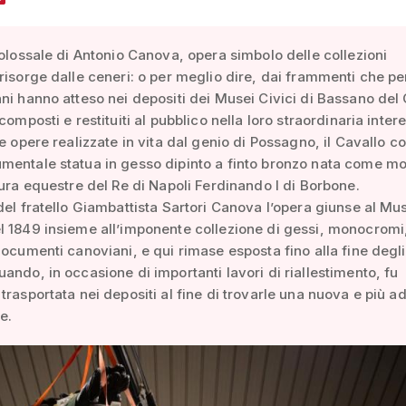
colossale di Antonio Canova, opera simbolo delle collezioni
risorge dalle ceneri: o per meglio dire, dai frammenti che per
ni hanno atteso nei depositi dei Musei Civici di Bassano del
composti e restituiti al pubblico nella loro straordinaria inter
me opere realizzate in vita dal genio di Possagno, il Cavallo c
mentale statua in gesso dipinto a finto bronzo nata come mo
tura equestre del Re di Napoli Ferdinando I di Borbone.
del fratello Giambattista Sartori Canova l’opera giunse al Mu
 1849 insieme all’imponente collezione di gessi, monocromi
documenti canoviani, e qui rimase esposta fino alla fine degli
ando, in occasione di importanti lavori di riallestimento, fu
trasportata nei depositi al fine di trovarle una nuova e più 
e.