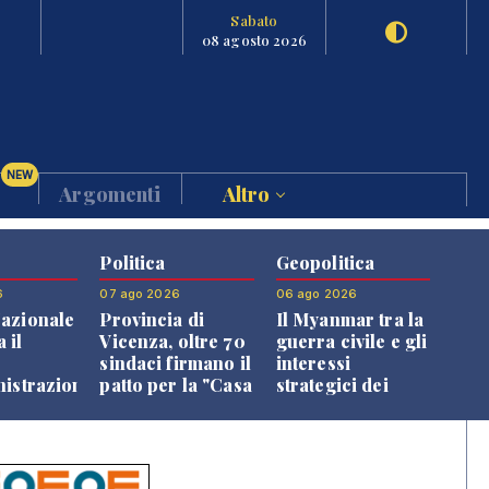
Sabato
08 agosto 2026
NEW
Argomenti
Altro
Politica
Geopolitica
6
07 ago 2026
06 ago 2026
azionale
Provincia di
Il Myanmar tra la
 il
Vicenza, oltre 70
guerra civile e gli
o
sindaci firmano il
interessi
nistrazione
patto per la "Casa
strategici dei
dei Comuni"
Paesi vicini