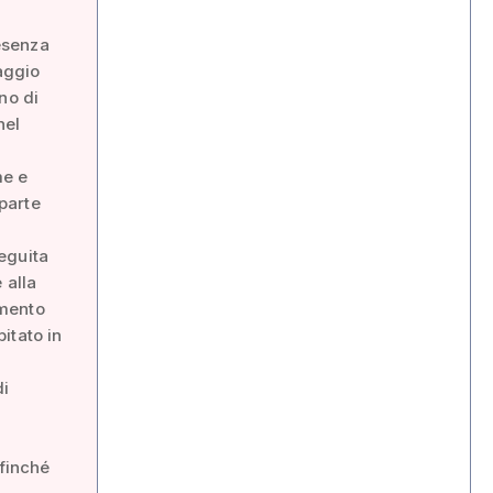
resenza
aggio
no di
nel
me e
parte
eguita
 alla
amento
itato in
di
ffinché