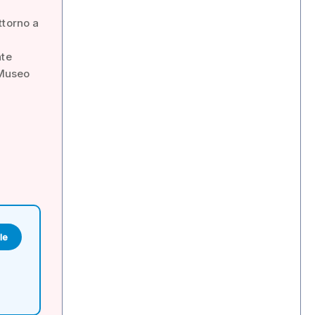
ttorno a
nte
 Museo
le