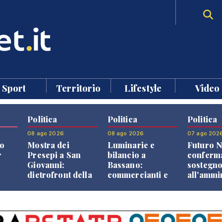
Sport
Territorio
Lifestyle
Video
Politica
Politica
Politica
08 ago 2026
08 ago 2026
07 ago 202
o
Mostra dei
Luminarie e
Futuro N
r
Presepi a San
bilancio a
conferma
Giovanni:
Bassano:
sostegn
dietrofront della
commercianti e
all'ammi
giunta e critiche
cittadini verso
Finco
dell'opposizione
una quota
volontaria