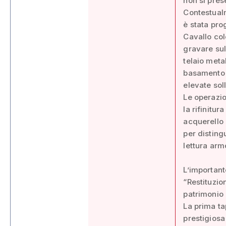
non si prese
Contestualm
è stata pro
Cavallo col
gravare sul
telaio metal
basamento t
elevate sol
Le operazio
la rifinitur
acquerello 
per disting
lettura arm
L’important
“Restituzio
patrimonio 
La prima tap
prestigiosa