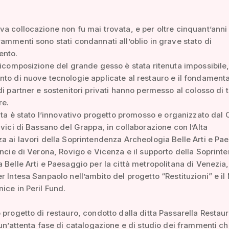
a collocazione non fu mai trovata, e per oltre cinquant’anni 
ammenti sono stati condannati all’oblio in grave stato di
ento.
ricomposizione del grande gesso è stata ritenuta impossibile
to di nuove tecnologie applicate al restauro e il fondament
di partner e sostenitori privati hanno permesso al colosso di 
re.
vita è stato l’innovativo progetto promosso e organizzato da
ivici di Bassano del Grappa, in collaborazione con l’Alta
a ai lavori della Soprintendenza Archeologia Belle Arti e Pa
incie di Verona, Rovigo e Vicenza e il supporto della Soprin
 Belle Arti e Paesaggio per la città metropolitana di Venezia,
r Intesa Sanpaolo nell’ambito del progetto “Restituzioni” e il
ice in Peril Fund.
 progetto di restauro, condotto dalla ditta Passarella Restaur
 un’attenta fase di catalogazione e di studio dei frammenti c