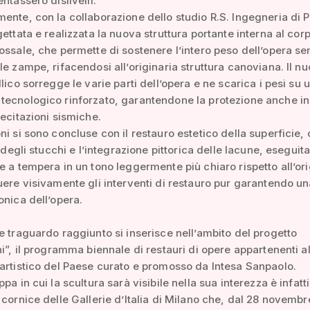
ntassero dislivelli.
ente, con la collaborazione dello studio R.S. Ingegneria di 
gettata e realizzata la nuova struttura portante interna al cor
ossale, che permette di sostenere l’intero peso dell’opera se
le zampe, rifacendosi all’originaria struttura canoviana. Il n
lico sorregge le varie parti dell’opera e ne scarica i pesi su 
ecnologico rinforzato, garantendone la protezione anche in
lecitazioni sismiche.
ni si sono concluse con il restauro estetico della superficie,
a degli stucchi e l’integrazione pittorica delle lacune, eseguit
e a tempera in un tono leggermente più chiaro rispetto all’ori
uere visivamente gli interventi di restauro pur garantendo u
onica dell’opera.
e traguardo raggiunto si inserisce nell’ambito del progetto
ni”, il programma biennale di restauri di opere appartenenti a
artistico del Paese curato e promosso da Intesa Sanpaolo.
pa in cui la scultura sarà visibile nella sua interezza è infatti
 cornice delle Gallerie d’Italia di Milano che, dal 28 novemb