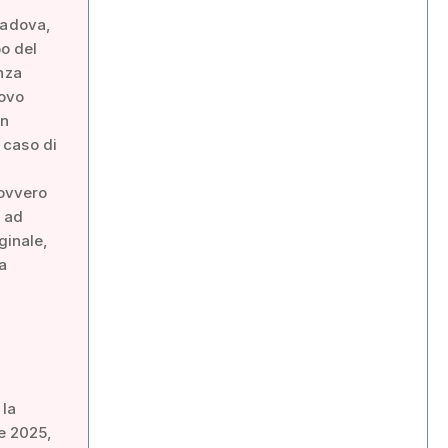
Padova,
po del
nza
uovo
un
 caso di
 ovvero
a ad
ginale,
na
l
 la
re 2025,