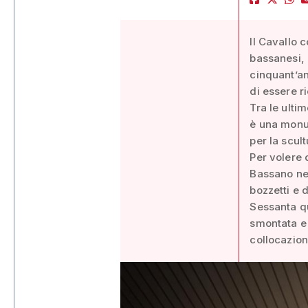
Il Cavallo 
bassanesi, 
cinquant’an
di essere ri
Tra le ulti
è una monu
per la scul
Per volere 
Bassano nel
bozzetti e 
Sessanta qu
smontata e 
collocazion