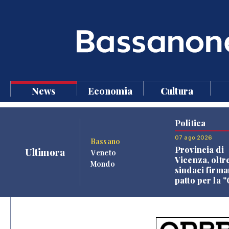
News
Economia
Cultura
Politica
07 ago 2026
Bassano
Provincia di
Ultimora
Veneto
Vicenza, oltr
Mondo
sindaci firma
patto per la 
dei Comuni"