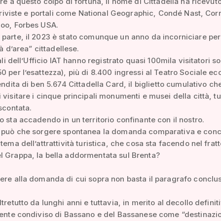
tre a questo colpo di fortuna, il nome di Cittadella ha ricevut
in riviste e portali come National Geographic, Condé Nast, Cor
hoo, Forbes USA.
parte, il 2023 è stato comunque un anno da incorniciare per
ità d’area” cittadellese.
iali dell’Ufficio IAT hanno registrato quasi 100mila visitatori s
0 per l’esattezza), più di 8.400 ingressi al Teatro Sociale ec
endita di ben 5.674 Cittadella Card, il biglietto cumulativo ch
 visitare i cinque principali monumenti e musei della città, tu
 scontata.
o sta accadendo in un territorio confinante con il nostro.
n può che sorgere spontanea la domanda comparativa e conc
 tema dell’attrattività turistica, che cosa sta facendo nel fra
l Grappa, la bella addormentata sul Brenta?
ere alla domanda di cui sopra non basta il paragrafo conclus
tretutto da lunghi anni e tuttavia, in merito al decollo definit
mente condiviso di Bassano e del Bassanese come “destinazi