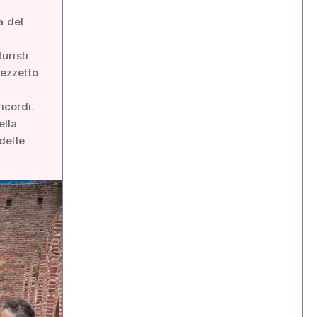
a del
uristi
pezzetto
icordi.
ella
 delle