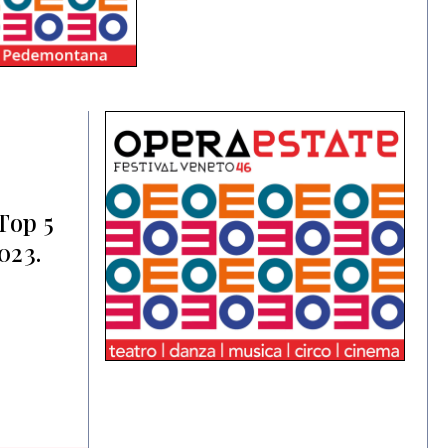
 Top 5
023.