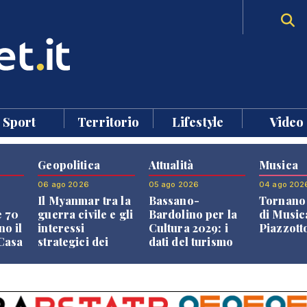
Sport
Territorio
Lifestyle
Video
Geopolitica
Attualità
Musica
06 ago 2026
05 ago 2026
04 ago 202
Il Myanmar tra la
Bassano-
Tornano 
e 70
guerra civile e gli
Bardolino per la
di Music
no il
interessi
Cultura 2029: i
Piazzott
"Casa
strategici dei
dati del turismo
Paesi vicini
aprono il
confronto veneto