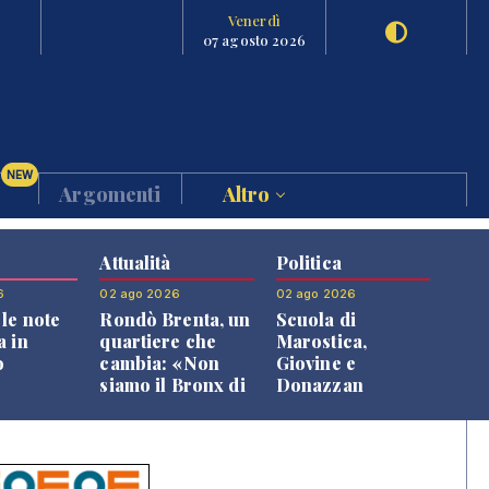
Venerdì
07 agosto 2026
NEW
Argomenti
Altro
Attualità
Politica
6
02 ago 2026
02 ago 2026
le note
Rondò Brenta, un
Scuola di
a in
quartiere che
Marostica,
o
cambia: «Non
Giovine e
siamo il Bronx di
Donazzan
Bassano, qui si
replicano alle
vive bene»
opposizioni