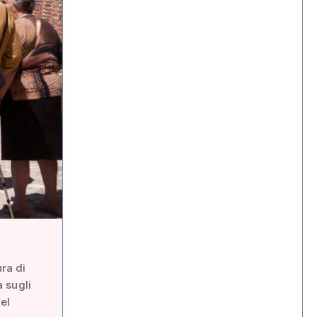
ura di
 sugli
el