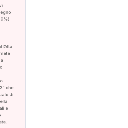
vi
 Regno
e 9%).
l’Alta
 mete
ua
uo
io
23” che
cale di
ella
ali e
o
ata.