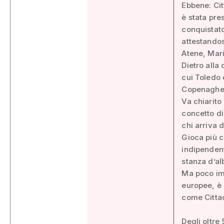
Ebbene: Cit
è stata pres
conquistato
attestandos
Atene, Mari
Dietro alla 
cui Toledo 
Copenaghe
Va chiarito
concetto di 
chi arriva 
Gioca più ch
indipendent
stanza d’al
Ma poco imp
europee, è
come Citta
Degli oltre 