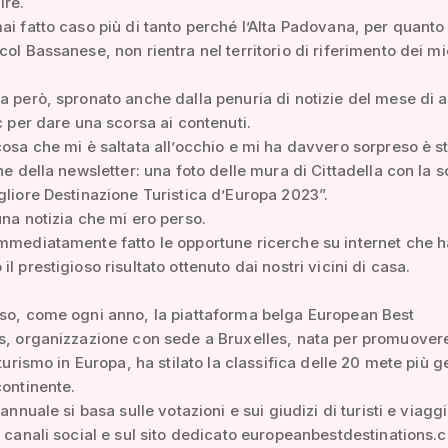
ire.
ai fatto caso più di tanto perché l’Alta Padovana, per quanto
col Bassanese, non rientra nel territorio di riferimento dei mi
a però, spronato anche dalla penuria di notizie del mese di 
ic per dare una scorsa ai contenuti.
cosa che mi è saltata all’occhio e mi ha davvero sorpreso è s
ne della newsletter: una foto delle mura di Cittadella con la sc
gliore Destinazione Turistica d’Europa 2023”.
una notizia che mi ero perso.
mmediatamente fatto le opportune ricerche su internet che 
l prestigioso risultato ottenuto dai nostri vicini di casa.
so, come ogni anno, la piattaforma belga European Best
s, organizzazione con sede a Bruxelles, nata per promuovere
 turismo in Europa, ha stilato la classifica delle 20 mete più 
continente.
 annuale si basa sulle votazioni e sui giudizi di turisti e viaggi
i canali social e sul sito dedicato europeanbestdestinations.