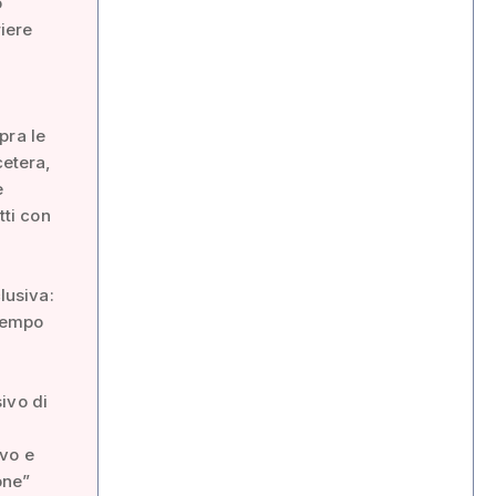
o
riere
opra le
cetera,
e
tti con
lusiva:
ttempo
ivo di
ivo e
one”