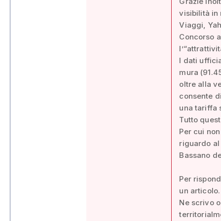
Grazie inol
visibilità 
Viaggi, Ya
Concorso a 
l’“attrattiv
I dati uffic
mura (91.45
oltre alla v
consente di
una tariffa
Tutto quest
Per cui no
riguardo al
Bassano de
Per rispond
un articolo.
Ne scrivo ol
territorial