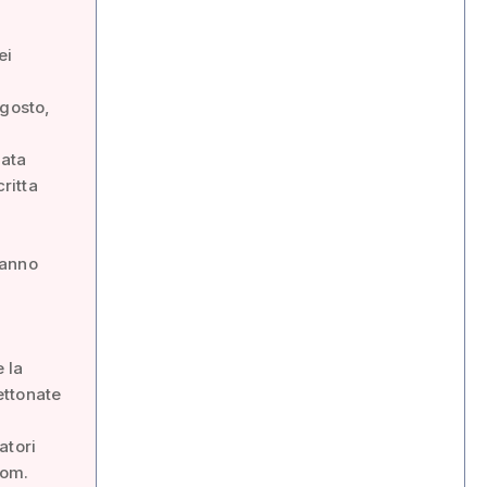
ei
agosto,
tata
ritta
hanno
 la
gettonate
atori
com.