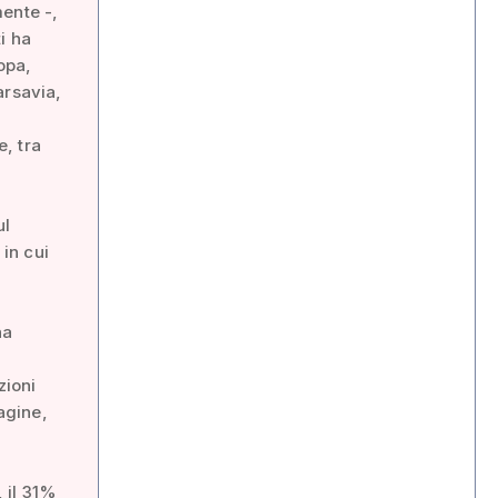
ente -,
ti ha
ropa,
arsavia,
e, tra
e
ul
 in cui
na
zioni
agine,
, il 31%