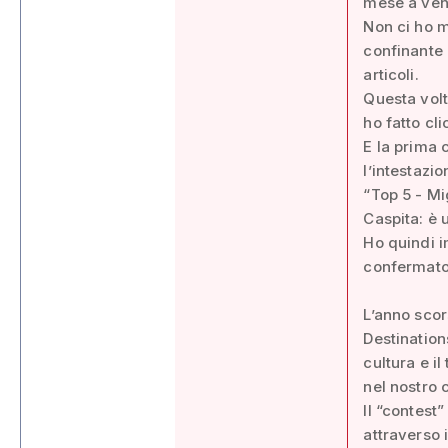
mese a ven
Non ci ho m
confinante 
articoli.
Questa volt
ho fatto cl
E la prima 
l’intestazio
“Top 5 - Mi
Caspita: è 
Ho quindi i
confermato i
L’anno scor
Destination
cultura e il
nel nostro 
Il “contest”
attraverso 