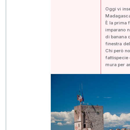
Oggi vi ins
Madagascar,
È la prima f
imparano ne
di banana d
finestra de
Chi però no
fattispecie 
mura per an