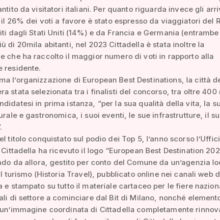
ntito da visitatori italiani. Per quanto riguarda invece gli arri
, il 26% dei voti a favore è stato espresso da viaggiatori del
iti dagli Stati Uniti (14%) e da Francia e Germania (entramb
ù di 20mila abitanti, nel 2023 Cittadella è stata inoltre la
e che ha raccolto il maggior numero di voti in rapporto alla
 residente.
a l’organizzazione di European Best Destinations, la città del
a stata selezionata tra i finalisti del concorso, tra oltre 400
didatesi in prima istanza, “per la sua qualità della vita, la s
urale e gastronomica, i suoi eventi, le sue infrastrutture, il s
.
l titolo conquistato sul podio dei Top 5, l’anno scorso l’Uffic
i Cittadella ha ricevuto il logo “European Best Destination 20
ando da allora, gestito per conto del Comune da un’agenzia lo
il turismo (Historia Travel), pubblicato online nei canali web d
a e stampato su tutto il materiale cartaceo per le fiere nazion
ali di settore a cominciare dal Bit di Milano, nonché element
 un’immagine coordinata di Cittadella completamente rinnov