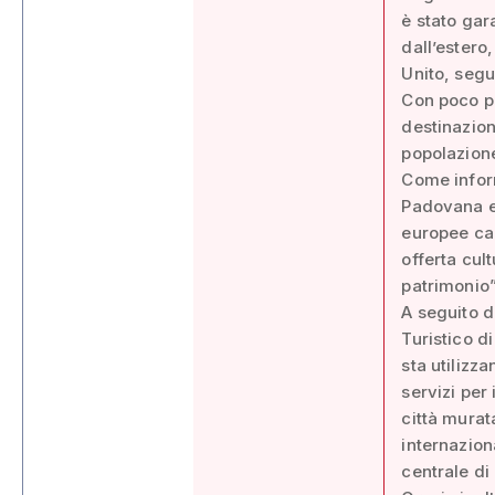
è stato gara
dall’estero
Unito, segu
Con poco pi
destinazion
popolazione
Come inform
Padovana er
europee can
offerta cult
patrimonio”
A seguito de
Turistico d
sta utilizz
servizi per 
città murat
internazion
centrale di