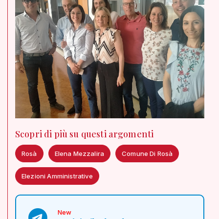
Scopri di più su questi argomenti
Rosà
Elena Mezzalira
Comune Di Rosà
Elezioni Amministrative
New