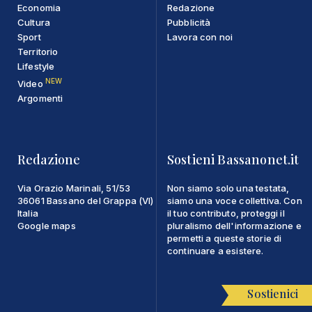
Economia
Redazione
Cultura
Pubblicità
Sport
Lavora con noi
Territorio
Lifestyle
NEW
Video
Argomenti
Redazione
Sostieni Bassanonet.it
Via Orazio Marinali, 51/53
Non siamo solo una testata,
36061 Bassano del Grappa (VI)
siamo una voce collettiva. Con
Italia
il tuo contributo, proteggi il
Google maps
pluralismo dell'informazione e
permetti a queste storie di
continuare a esistere.
Sostienici