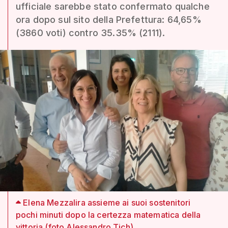
ufficiale sarebbe stato confermato qualche
ora dopo sul sito della Prefettura: 64,65%
(3860 voti) contro 35.35% (2111).
Elena Mezzalira assieme ai suoi sostenitori
pochi minuti dopo la certezza matematica della
vittoria (foto Alessandro Tich)