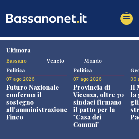
Ultimora
Bassano
Veneto
Mondo
Politica
Politica
Geo
07 ago 2026
07 ago 2026
06 
Futuro Nazionale
Provincia di
Il
conferma il
Vicenza, oltre 70
la 
sostegno
sindaci firmano
gli
all'amministrazione
il patto per la
st
Finco
"Casa dei
Pae
Comuni"