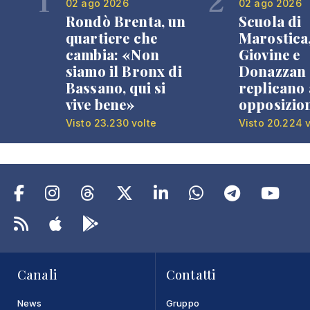
1
2
02 ago 2026
02 ago 2026
Rondò Brenta, un
Scuola di
quartiere che
Marostica
cambia: «Non
Giovine e
siamo il Bronx di
Donazzan
Bassano, qui si
replicano 
vive bene»
opposizio
Visto 23.230 volte
Visto 20.224 v
Canali
Contatti
News
Gruppo