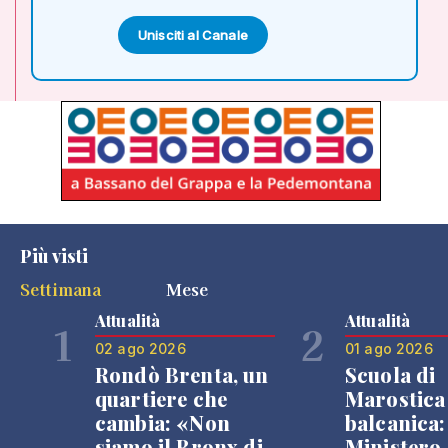
Unisciti al Canale
Più visti
Settimana
Mese
Attualità
Attualità
1
2
02 ago 2026
01 ago 2026
Rondò Brenta, un
Scuola di
quartiere che
Marostica 
cambia: «Non
balcanica: 
siamo il Bronx di
Ministero 