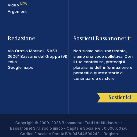
NEW
Video
Argomenti
Redazione
Sostieni Bassanonet.it
Via Orazio Marinali, 51/53
Non siamo solo una testata,
36061 Bassano del Grappa (VI)
siamo una voce collettiva. Con
Italia
il tuo contributo, proteggi il
Google maps
pluralismo dell'informazione e
permetti a queste storie di
continuare a esistere.
Sostienici
Copyright © 2009-2026 Bassanonet Tutti i diritti riservati
Bassanonet S.r.l. socio unico - Capitale Sociale € 50.000,00 i.v.
- Codice Fiscale e Partita IVA 04644500243 - Registro