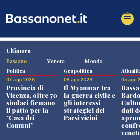
Ultimora
Bassano
Veneto
Mondo
Politica
Geopolitica
Attualit
07 ago 2026
06 ago 2026
05 ago 
Provincia di
Il Myanmar tra
Bassa
Vicenza, oltre 70
la guerra civile e
Bardo
sindaci firmano
gli interessi
Cultur
il patto per la
strategici dei
dati d
"Casa dei
Paesi vicini
apron
Comuni"
confr
venet