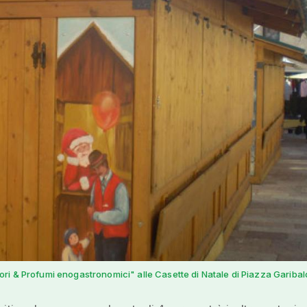
ri & Profumi enogastronomici" alle Casette di Natale di Piazza Garibal