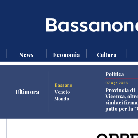
News
Economia
Cultura
Politica
07 ago 2026
Bassano
Provincia di
Ultimora
Veneto
Vicenza, oltr
Mondo
sindaci firma
patto per la 
dei Comuni"