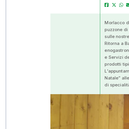
Morlacco di
puzzone di 
sulle nostre
Ritorna a B
enogastron
e Servizi 
prodotti tipi
L'appuntam
Natale” all
di speciali