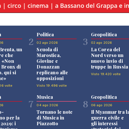
à
Politica
Geopolitica
2
3
26
02 ago 2026
02 ago 2026
renta, un
Scuola di
La Corea del
re che
Marostica,
Nord verso un
: «Non
Giovine e
nuovo invio di
l Bronx di
Donazzan
truppe in Russia
, qui si
replicano alle
Visto 19.420 volte
ne»
opposizioni
06 volte
Visto 19.496 volte
à
Musica
Geopolitica
7
8
26
04 ago 2026
06 ago 2026
o-
Tornano le note
Il Myanmar tra l
no per la
di Musica in
guerra civile e
 2029: i
Piazzotto
gli interessi