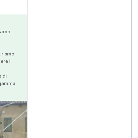
,
viamo
urismo
ere i
 di
a gamma