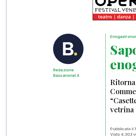
Enogastrono
Sap
eno
Redazione
Bassanonet.it
Ritorna
Commerc
“Casette
vetrina
Pubblicato il
Visto 4.303 v