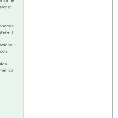
are a un
sione:
ronomie
e) e il
iazione
 con
nica
domenica