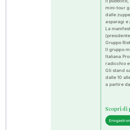
Il pubblico
mini-tour g
dalle zuppe
asparagi e 
La manifes
(presidente
Gruppo Rist
Il gruppo m
Italiana Pr
radicchio e
Gli stand s
dalle 10 al
a partire da
Scopri di
Enogastro