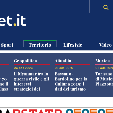
Sport
Territorio
Lifestyle
Video
Geopolitica
Attualità
Musica
06 ago 2026
05 ago 2026
04 ago 202
Il Myanmar tra la
Bassano-
Tornano 
e 70
guerra civile e gli
Bardolino per la
di Music
no il
interessi
Cultura 2029: i
Piazzott
"Casa
strategici dei
dati del turismo
Paesi vicini
aprono il
confronto veneto