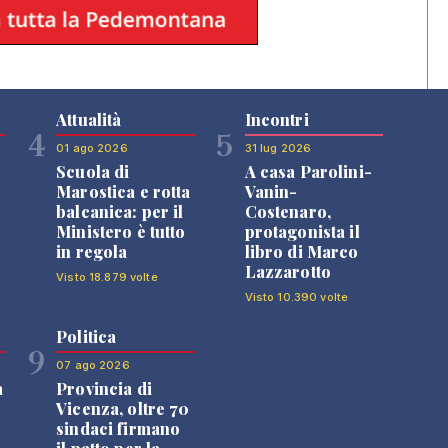
Attualità
Incontri
4
5
01 ago 2026
31 lug 2026
Scuola di
A casa Parolini-
Marostica e rotta
Vanin-
balcanica: per il
Costenaro,
Ministero è tutto
protagonista il
in regola
libro di Marco
Lazzarotto
Visto 18.879 volte
Visto 10.390 volte
Politica
9
07 ago 2026
a
Provincia di
Vicenza, oltre 70
sindaci firmano