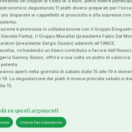
, ritirando un coupon al costo di 4 euro, potrà inoltre partecip
astronomico degustando 11 piatti diversi preparati per l'occa
 più disparate ai cappelletti al prosciutto e alla sopressa con
polenta.
tazione è promossa in collaborazione con il Gruppo Enogast
 Daniele Fietta), il Gruppo Macellai (presidente Fabio Dal Mont
oratori (presidente Sergio Dussin) aderenti all'UMCE.
acellai, richiedendo un libero contributo a favore dell'Assoc
ogeria Sammy Basso, offrirà a sua volta un piatto di salsiccia
 polenta.
aranno aperti nella giornata di sabato dalle 15 alle 19 e dome
le 19. La degustazione dei piatti è invece prevista sabato e 
lle 15.
 più su questi argomenti
nomia
Unione Del Commercio