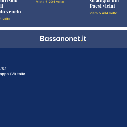
l turismo
strategici dei
Visto 6.204 volte
il
Paesi vicini
to veneto
Visto 5.434 volte
4 volte
1/53
ppa (VI) Italia