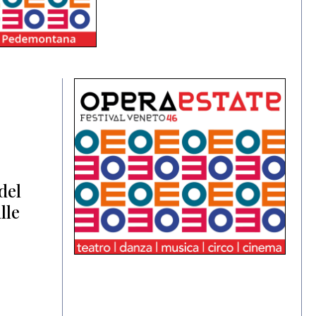
del
lle