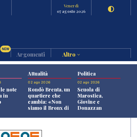
Venerdì
07 agosto 2026
NEW
Argomenti
Altro
Attualità
Politica
6
02 ago 2026
02 ago 2026
le note
Rondò Brenta, un
Scuola di
a in
quartiere che
Marostica,
o
cambia: «Non
Giovine e
siamo il Bronx di
Donazzan
Bassano, qui si
replicano alle
vive bene»
opposizioni