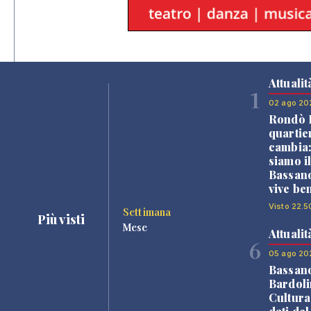
Attualit
1
02 ago 20
Rondò B
quartie
cambia
siamo i
Bassano
vive be
Visto 22.5
Settimana
Più visti
Mese
Attualit
6
05 ago 20
Bassan
Bardoli
Cultura