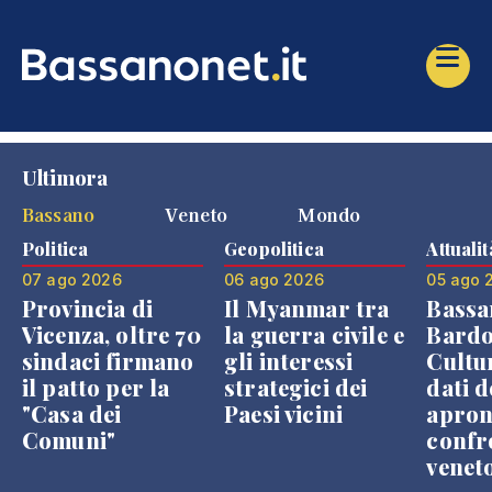
Ultimora
Bassano
Veneto
Mondo
Politica
Geopolitica
Attualit
07 ago 2026
06 ago 2026
05 ago 
Provincia di
Il Myanmar tra
Bassa
Vicenza, oltre 70
la guerra civile e
Bardo
sindaci firmano
gli interessi
Cultur
il patto per la
strategici dei
dati d
"Casa dei
Paesi vicini
apron
Comuni"
confr
venet