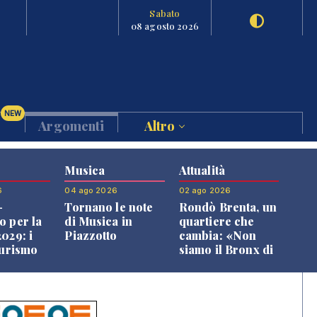
Sabato
08 agosto 2026
NEW
Argomenti
Altro
Musica
Attualità
6
04 ago 2026
02 ago 2026
-
Tornano le note
Rondò Brenta, un
o per la
di Musica in
quartiere che
029: i
Piazzotto
cambia: «Non
turismo
siamo il Bronx di
l
Bassano, qui si
o veneto
vive bene»