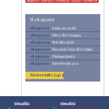
Il 08 agosto
08 ago 2025
Fame na carità
08 ago 2025
Pieve del 5Grappa
08 ago 2024
Mai dire mais
08 ago 2022
Riccardo Cuor di Cestino
08 ago 2021
Disimpegnata
08 ago 2021
EuroDussin 2021
Mostra tutto (24)
Attualità
Attualità