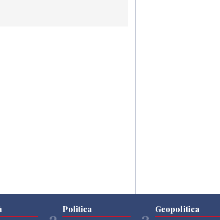
à
Politica
Geopolitica