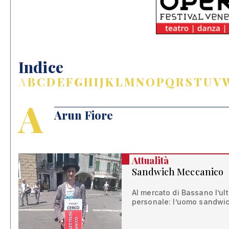
Indice
A
B
C
D
E
F
G
H
I
J
K
L
M
N
O
P
Q
R
S
T
U
V
A
Arun Fiore
Attualità
Sandwich Meccanico
Al mercato di Bassano l’ult
personale: l’uomo sandwic