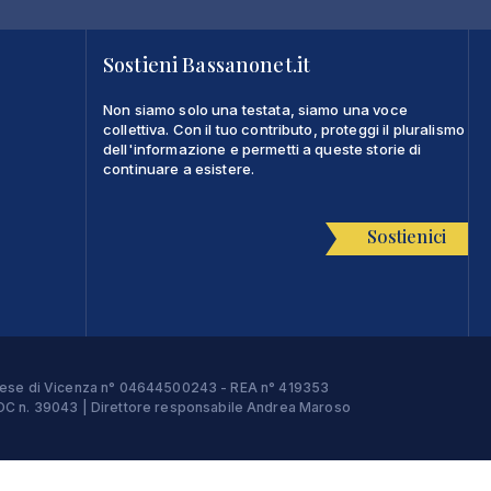
Sostieni Bassanonet.it
Non siamo solo una testata, siamo una voce
collettiva. Con il tuo contributo, proteggi il pluralismo
dell'informazione e permetti a queste storie di
continuare a esistere.
Sostienici
Imprese di Vicenza n° 04644500243 - REA n° 419353
e ROC n. 39043 | Direttore responsabile Andrea Maroso