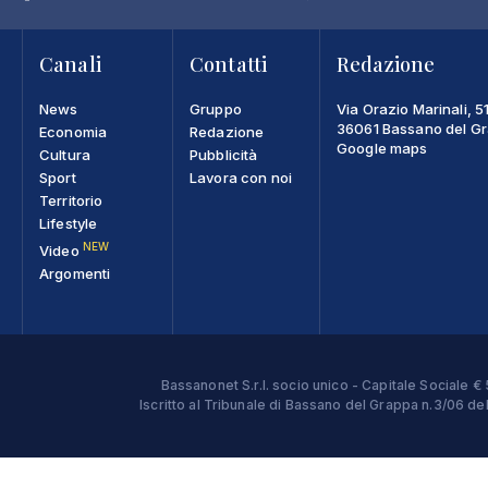
Canali
Contatti
Redazione
News
Gruppo
Via Orazio Marinali, 5
36061 Bassano del Gra
Economia
Redazione
Google maps
Cultura
Pubblicità
Sport
Lavora con noi
Territorio
Lifestyle
NEW
Video
Argomenti
Bassanonet S.r.l. socio unico - Capitale Sociale
Iscritto al Tribunale di Bassano del Grappa n.3/06 d