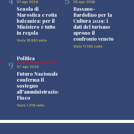
4
5
01 ago 2026
05 ago 2026
Scuola di
Bassano-
Marostica e rotta
Bardolino per la
balcanica: per il
Cultura 2029: i
Ministero è tutto
dati del turismo
in regola
aprono il
confronto veneto
Visto 18.883 volte
Visto 11.140 volte
Politica
9
07 ago 2026
Futuro Nazionale
0
conferma il
sostegno
all'amministrazione
Finco
Visto 1.319 volte