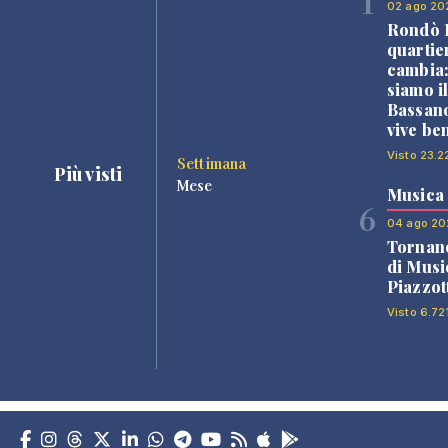
1
02 ago 20
Rondò B
quartie
cambia
siamo i
Bassano
vive be
Visto 23.2
Settimana
Più visti
Mese
Musica
6
04 ago 20
Tornano
di Musi
Piazzot
Visto 6.72