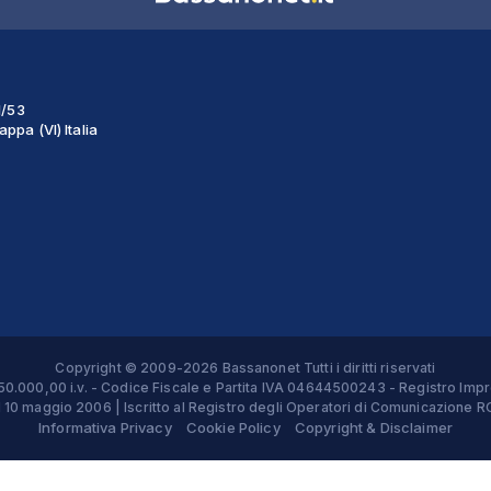
1/53
ppa (VI) Italia
Copyright © 2009-2026 Bassanonet Tutti i diritti riservati
 € 50.000,00 i.v. - Codice Fiscale e Partita IVA 04644500243 - Registro 
el 10 maggio 2006 | Iscritto al Registro degli Operatori di Comunicazion
Informativa Privacy
Cookie Policy
Copyright & Disclaimer