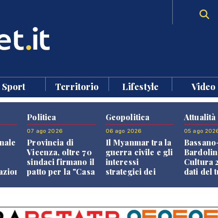
Sport
Territorio
Lifestyle
Video
Politica
Geopolitica
Attualità
07 ago 2026
06 ago 2026
05 ago 202
nale
Provincia di
Il Myanmar tra la
Bassano
Vicenza, oltre 70
guerra civile e gli
Bardolin
sindaci firmano il
interessi
Cultura 2
razione
patto per la "Casa
strategici dei
dati del 
dei Comuni"
Paesi vicini
aprono i
confront