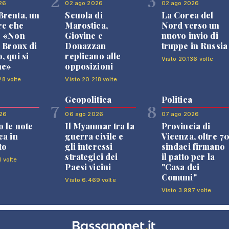
2
3
26
02 ago 2026
02 ago 2026
renta, un
Scuola di
La Corea del
re che
Marostica,
Nord verso un
: «Non
Giovine e
nuovo invio di
l Bronx di
Donazzan
truppe in Russia
, qui si
replicano alle
Visto 20.136 volte
ne»
opposizioni
28 volte
Visto 20.218 volte
Geopolitica
Politica
7
8
26
06 ago 2026
07 ago 2026
 le note
Il Myanmar tra la
Provincia di
ca in
guerra civile e
Vicenza, oltre 7
to
gli interessi
sindaci firmano
strategici dei
il patto per la
1 volte
Paesi vicini
"Casa dei
Comuni"
Visto 6.469 volte
Visto 3.997 volte