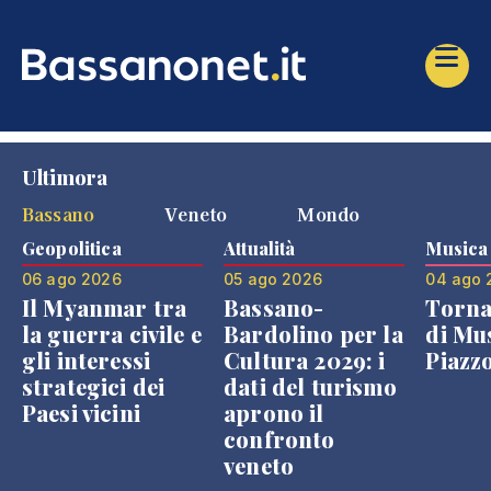
Ultimora
Bassano
Veneto
Mondo
Geopolitica
Attualità
Musica
06 ago 2026
05 ago 2026
04 ago 
Il Myanmar tra
Bassano-
Torna
la guerra civile e
Bardolino per la
di Mus
gli interessi
Cultura 2029: i
Piazz
strategici dei
dati del turismo
Paesi vicini
aprono il
confronto
veneto