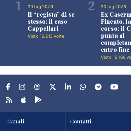
1
2
30 lug 2026
30 lug 2026
Il “regista” di se
Ex Caser
stesso: il caso
Fincato, la
Cappellari
corso: il
punta al
Visto 19.213 volte
completa
entro fine
Visto 19.166 v
Canali
Contatti