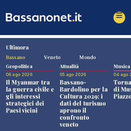
Ultimora
Bassano
Veneto
Mondo
Geopolitica
Attualità
Musica
06 ago 2026
05 ago 2026
04 ago 
Il Myanmar tra
Bassano-
Torna
la guerra civile e
Bardolino per la
di Mus
gli interessi
Cultura 2029: i
Piazz
strategici dei
dati del turismo
Paesi vicini
aprono il
confronto
veneto