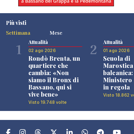
Più visti
Settimana
Mese
Attualità
Attualità
1
2
02 ago 2026
01 ago 2026
Rondò Brenta, un
Scuola di
quartiere che
Marostica 
cambia: «Non
balcanica: 
siamo il Bronx di
Ministero 
Bassano, qui si
in regola
vive bene»
Visto 18.862 v
Visto 19.748 volte