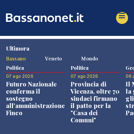
Ultimora
Bassano
Veneto
Mondo
Politica
Politica
Geo
07 ago 2026
07 ago 2026
06 
Futuro Nazionale
Provincia di
Il
conferma il
Vicenza, oltre 70
la 
sostegno
sindaci firmano
gli
all'amministrazione
il patto per la
st
Finco
"Casa dei
Pae
Comuni"