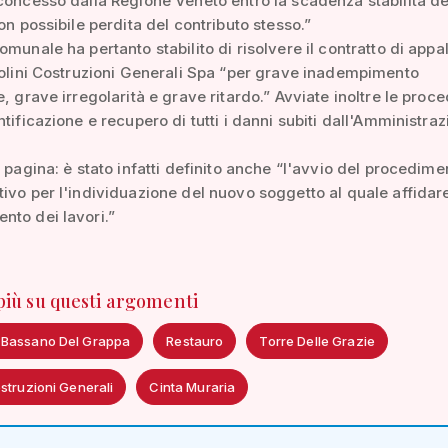
concesso dalla Regione Veneto entro la scadenza stabilita de
con possibile perdita del contributo stesso.”
omunale ha pertanto stabilito di risolvere il contratto di appa
zolini Costruzioni Generali Spa “per grave inadempimento
e, grave irregolarità e grave ritardo.” Avviate inoltre le proc
ntificazione e recupero di tutti i danni subiti dall'Amministra
a pagina: è stato infatti definito anche “l'avvio del procedime
ivo per l'individuazione del nuovo soggetto al quale affidare
to dei lavori.”
 più su questi argomenti
 Bassano Del Grappa
Restauro
Torre Delle Grazie
struzioni Generali
Cinta Muraria