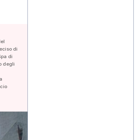
del
eciso di
Spa di
o degli
la
ncio