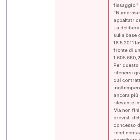
fissaggio.”
“Numerose -
appaltatrice
La delibera
sulla base d
16.5.2011 l
fronte di u
1.605.660,2
Per questo 
ritenersi g
dal contratt
inottempera
ancora più 
rilevante in
Ma non fini
previsti de
concesso da
rendicontaz