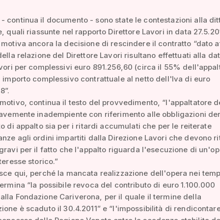
 continua il documento - sono state le contestazioni alla dit
, quali riassunte nel rapporto Direttore Lavori in data 27.5.201
 motiva ancora la decisione di rescindere il contratto “dato a
ella relazione del Direttore Lavori risultano effettuati alla da
avori per complessivi euro 891.256,60 (circa il 55% dell'appal
n importo complessivo contrattuale al netto dell'Iva di euro
8”.
motivo, continua il testo del provvedimento, “l'appaltatore 
ravemente inadempiente con riferimento alle obbligazioni der
o di appalto sia per i ritardi accumulati che per le reiterate
nze agli ordini impartiti dalla Direzione Lavori che devono ri
gravi per il fatto che l'appalto riguarda l'esecuzione di un'op
teresse storico.”
sce qui, perché la mancata realizzazione dell'opera nei temp
termina “la possibile revoca del contributo di euro 1.100.000
lla Fondazione Cariverona, per il quale il termine della
ione è scaduto il 30.4.2011” e “l'impossibilità di rendicontare 