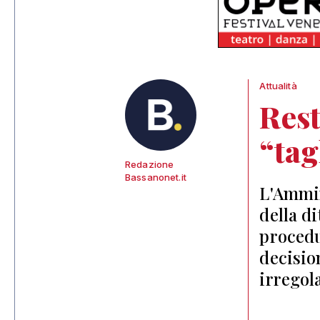
Attualità
Rest
“tag
Redazione
Bassanonet.it
L'Ammin
della di
procedu
decisio
irregol