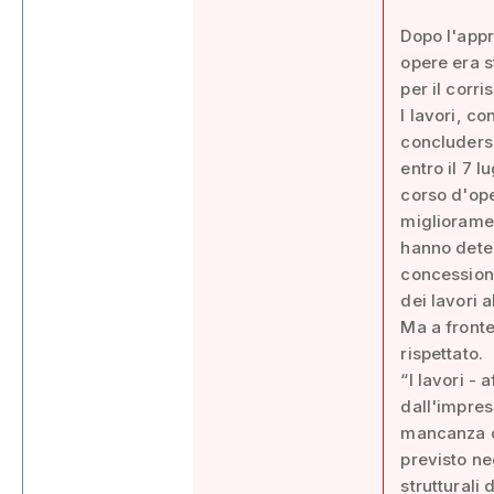
Dopo l'appr
opere era s
per il corr
I lavori, c
concludersi
entro il 7 
corso d'ope
miglioramen
hanno deter
concessione
dei lavori 
Ma a fronte
rispettato.
“I lavori -
dall'impre
mancanza di
previsto ne
strutturali