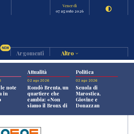
Venerdì
07 agosto 2026
NEW
Argomenti
Altro
Attualità
Politica
6
02 ago 2026
02 ago 2026
le note
Rondò Brenta, un
Scuola di
a in
quartiere che
Marostica,
o
cambia: «Non
Giovine e
siamo il Bronx di
Donazzan
Bassano, qui si
replicano alle
vive bene»
opposizioni