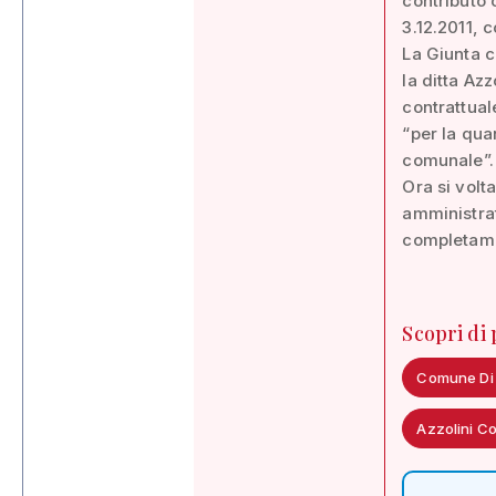
contributo 
3.12.2011, 
La Giunta c
la ditta Az
contrattual
“per la qua
comunale”.
Ora si volt
amministrat
completamen
Scopri di
Comune Di
Azzolini Co