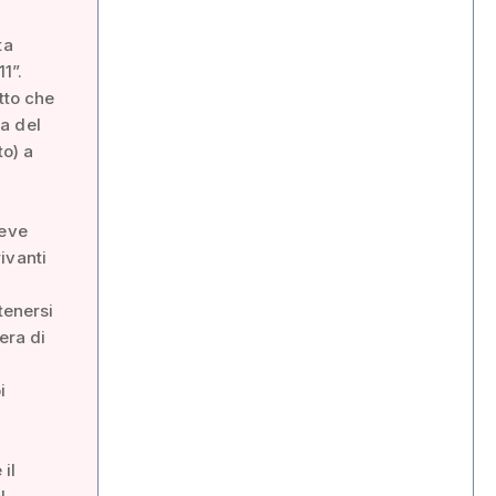
ta
1”.
tto che
ta del
to) a
deve
ivanti
tenersi
era di
i
il