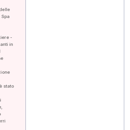
delle
i Spa
iere -
anti in
l
he
zione
è stato
i
e,
o
rri
i