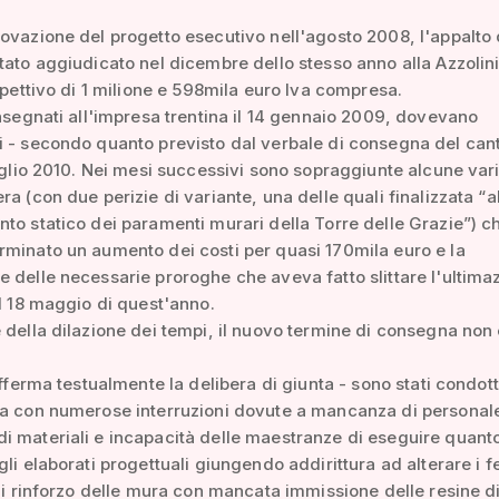
ovazione del progetto esecutivo nell'agosto 2008, l'appalto 
tato aggiudicato nel dicembre dello stesso anno alla Azzolin
ispettivo di 1 milione e 598mila euro Iva compresa.
onsegnati all'impresa trentina il 14 gennaio 2009, dovevano
 - secondo quanto previsto dal verbale di consegna del cant
luglio 2010. Nei mesi successivi sono sopraggiunte alcune vari
ra (con due perizie di variante, una delle quali finalizzata “a
to statico dei paramenti murari della Torre delle Grazie”) c
minato un aumento dei costi per quasi 170mila euro e la
 delle necessarie proroghe che aveva fatto slittare l'ultima
al 18 maggio di quest'anno.
 della dilazione dei tempi, il nuovo termine di consegna non 
 afferma testualmente la delibera di giunta - sono stati condott
sa con numerose interruzioni dovute a mancanza di personal
 materiali e incapacità delle maestranze di eseguire quant
gli elaborati progettuali giungendo addirittura ad alterare i fe
 di rinforzo delle mura con mancata immissione delle resine d