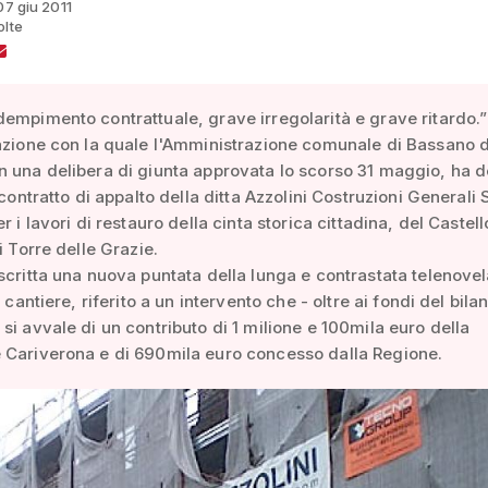
07 giu 2011
olte
empimento contrattuale, grave irregolarità e grave ritardo.”
azione con la quale l'Amministrazione comunale di Bassano 
 una delibera di giunta approvata lo scorso 31 maggio, ha d
 contratto di appalto della ditta Azzolini Costruzioni Generali 
r i lavori di restauro della cinta storica cittadina, del Castell
i Torre delle Grazie.
scritta una nuova puntata della lunga e contrastata telenove
l cantiere, riferito a un intervento che - oltre ai fondi del bila
si avvale di un contributo di 1 milione e 100mila euro della
 Cariverona e di 690mila euro concesso dalla Regione.