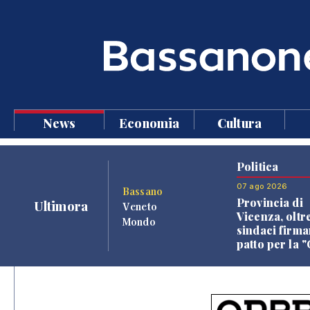
News
Economia
Cultura
Politica
07 ago 2026
Bassano
Provincia di
Ultimora
Veneto
Vicenza, oltr
Mondo
sindaci firma
patto per la 
dei Comuni"