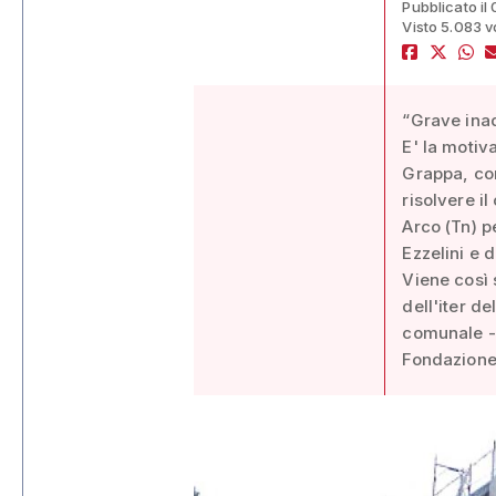
Pubblicato il 
Visto 5.083 v
“Grave inad
E' la motiv
Grappa, con
risolvere il
Arco (Tn) pe
Ezzelini e d
Viene così 
dell'iter de
comunale - 
Fondazione