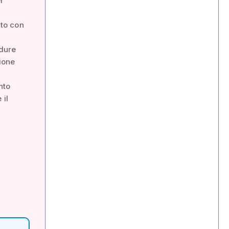
l
lto con
edure
zione
nto
 il