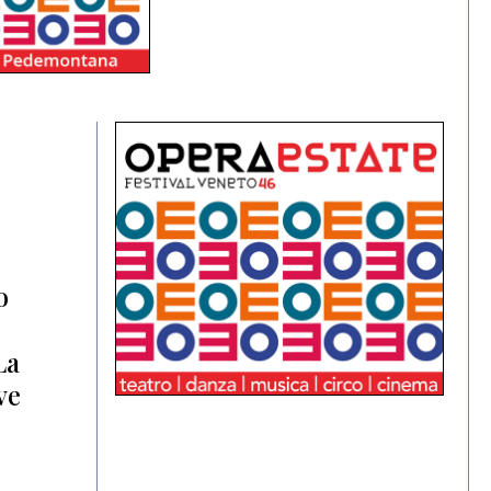
o
La
ve