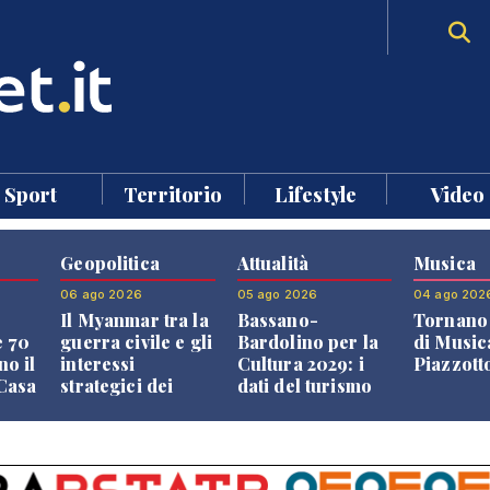
Sport
Territorio
Lifestyle
Video
Geopolitica
Attualità
Musica
06 ago 2026
05 ago 2026
04 ago 202
Il Myanmar tra la
Bassano-
Tornano 
e 70
guerra civile e gli
Bardolino per la
di Music
no il
interessi
Cultura 2029: i
Piazzott
"Casa
strategici dei
dati del turismo
Paesi vicini
aprono il
confronto veneto