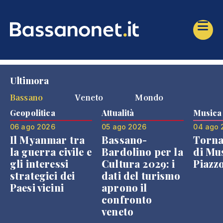
Ultimora
Bassano
Veneto
Mondo
Geopolitica
Attualità
Musica
06 ago 2026
05 ago 2026
04 ago 
Il Myanmar tra
Bassano-
Torna
la guerra civile e
Bardolino per la
di Mus
gli interessi
Cultura 2029: i
Piazz
strategici dei
dati del turismo
Paesi vicini
aprono il
confronto
veneto