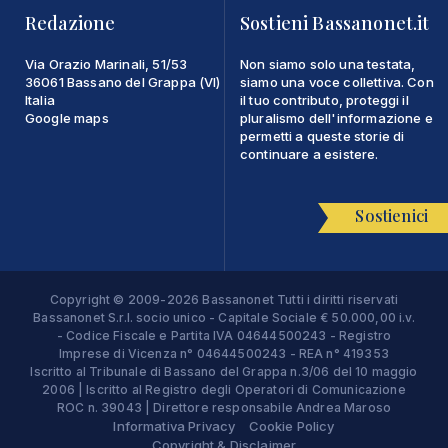
Redazione
Sostieni Bassanonet.it
Via Orazio Marinali, 51/53
Non siamo solo una testata,
36061 Bassano del Grappa (VI)
siamo una voce collettiva. Con
Italia
il tuo contributo, proteggi il
Google maps
pluralismo dell'informazione e
permetti a queste storie di
continuare a esistere.
Sostienici
Copyright © 2009-2026 Bassanonet Tutti i diritti riservati
Bassanonet S.r.l. socio unico - Capitale Sociale € 50.000,00 i.v.
- Codice Fiscale e Partita IVA 04644500243 - Registro
Imprese di Vicenza n° 04644500243 - REA n° 419353
Iscritto al Tribunale di Bassano del Grappa n.3/06 del 10 maggio
2006 | Iscritto al Registro degli Operatori di Comunicazione
ROC n. 39043 | Direttore responsabile Andrea Maroso
Informativa Privacy
Cookie Policy
Copyright & Disclaimer