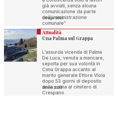
a conoscenza solo a lavori
già avviati, senza alcuna
comunicazione da parte
dell’amministrazione
08 ago 2025
comunale”
Attualità
Una Palma sul Grappa
L’assurda vicenda di Palma
De Luca, venuta a mancare,
sepolta per sua volontà in
Cima Grappa accanto al
marito generale Ettore Viola
dopo 53 giorni di deposito
della salma al cimitero di
28 set 2023
Crespano