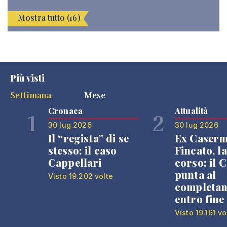
Mostra tutto (16)
Più visti
Settimana
Mese
Cronaca
Attualità
1
2
30 lug 2026
30 lug 2026
Il “regista” di se
Ex Caser
stesso: il caso
Fincato, la
Cappellari
corso: il
punta al
Visto 19.202 volte
completa
entro fine
Visto 19.161 vo