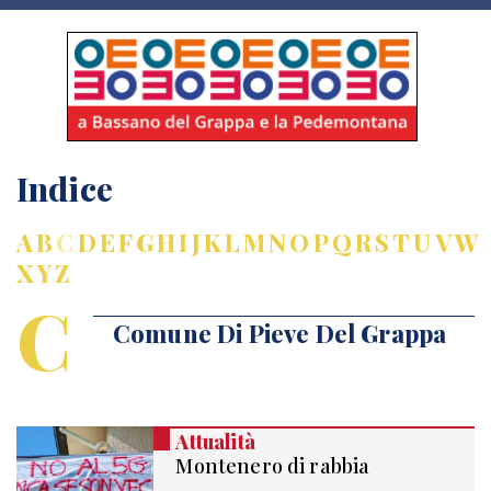
Indice
A
B
C
D
E
F
G
H
I
J
K
L
M
N
O
P
Q
R
S
T
U
V
W
X
Y
Z
C
Comune Di Pieve Del Grappa
Attualità
Montenero di rabbia