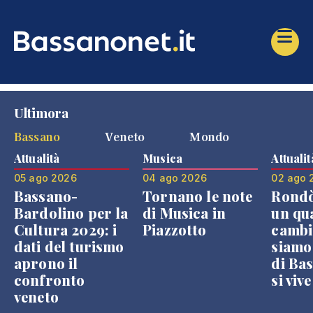
Ultimora
Bassano
Veneto
Mondo
Attualità
Musica
Attualit
05 ago 2026
04 ago 2026
02 ago 
Bassano-
Tornano le note
Rondò
Bardolino per la
di Musica in
un qu
Cultura 2029: i
Piazzotto
cambi
dati del turismo
siamo
aprono il
di Bas
confronto
si viv
veneto