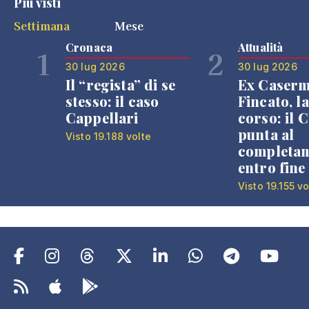
Più visti
Settimana
Mese
Cronaca
Attualità
1
2
30 lug 2026
30 lug 2026
Il “regista” di se
Ex Caser
stesso: il caso
Fincato, la
Cappellari
corso: il
punta al
Visto 19.188 volte
completa
entro fine
Visto 19.155 vo