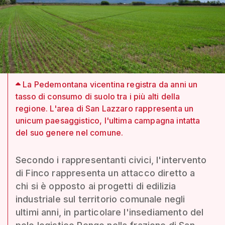
La Pedemontana vicentina registra da anni un
tasso di consumo di suolo tra i più alti della
regione. L'area di San Lazzaro rappresenta un
unicum paesaggistico, l'ultima campagna intatta
del suo genere nel comune.
Secondo i rappresentanti civici, l'intervento
di Finco rappresenta un attacco diretto a
chi si è opposto ai progetti di edilizia
industriale sul territorio comunale negli
ultimi anni, in particolare l'insediamento del