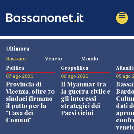
Ultimora
Bassano
Veneto
Mondo
Politica
Geopolitica
Attualit
07 ago 2026
06 ago 2026
05 ago 
Provincia di
Il Myanmar tra
Bassa
Vicenza, oltre 70
la guerra civile e
Bardo
sindaci firmano
gli interessi
Cultur
il patto per la
strategici dei
dati d
"Casa dei
Paesi vicini
apron
Comuni"
confr
venet