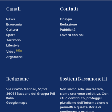
Canali
Contatti
News
Gruppo
Economia
Redazione
Cultura
Pubblicità
Sport
Lavora con noi
Territorio
Lifestyle
NEW
Video
Argomenti
Redazione
Sostieni Bassanonet.it
Via Orazio Marinali, 51/53
Non siamo solo una testata,
36061 Bassano del Grappa (VI)
siamo una voce collettiva. Con
Italia
il tuo contributo, proteggi il
Google maps
pluralismo dell'informazione e
permetti a queste storie di
continuare a esistere.