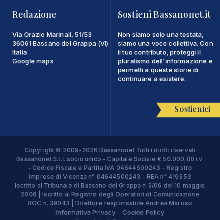
Redazione
Sostieni Bassanonet.it
Via Orazio Marinali, 51/53
Non siamo solo una testata,
36061 Bassano del Grappa (VI)
siamo una voce collettiva. Con
Italia
il tuo contributo, proteggi il
Google maps
pluralismo dell'informazione e
permetti a queste storie di
continuare a esistere.
Sostienici
Copyright © 2009-2026 Bassanonet Tutti i diritti riservati
Bassanonet S.r.l. socio unico - Capitale Sociale € 50.000,00 i.v.
- Codice Fiscale e Partita IVA 04644500243 - Registro
Imprese di Vicenza n° 04644500243 - REA n° 419353
Iscritto al Tribunale di Bassano del Grappa n.3/06 del 10 maggio
2006 | Iscritto al Registro degli Operatori di Comunicazione
ROC n. 39043 | Direttore responsabile Andrea Maroso
Informativa Privacy
Cookie Policy