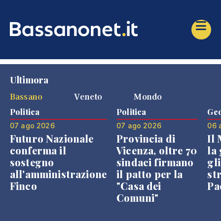
Ultimora
Bassano
Veneto
Mondo
Politica
Politica
Geo
07 ago 2026
07 ago 2026
06 
Futuro Nazionale
Provincia di
Il
conferma il
Vicenza, oltre 70
la 
sostegno
sindaci firmano
gli
all'amministrazione
il patto per la
st
Finco
"Casa dei
Pae
Comuni"