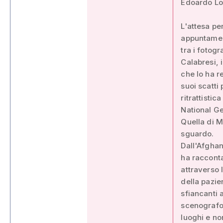
Edoardo Lomb
L'attesa pe
appuntament
tra i fotogr
Calabresi, 
che lo ha r
suoi scatti
ritrattisti
National Ge
Quella di M
sguardo.
Dall'Afghan
ha racconta
attraverso l
della pazie
sfiancanti 
scenografo,
luoghi e non