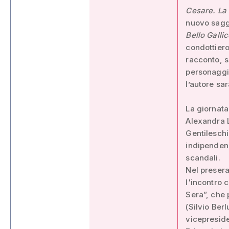
Cesare. La 
nuovo saggi
Bello Galli
condottiero
racconto, s
personaggi
l’autore sa
La giornata 
Alexandra L
Gentileschi
indipendenz
scandali.
Nel presera
l'incontro c
Sera”, che p
(Silvio Ber
vicepreside