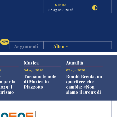
Sabato
08 agosto 2026
NEW
Argomenti
Altro
Musica
Attualità
6
04 ago 2026
02 ago 2026
-
Tornano le note
Rondò Brenta, un
o per la
di Musica in
quartiere che
029: i
Piazzotto
cambia: «Non
turismo
siamo il Bronx di
l
Bassano, qui si
o veneto
vive bene»