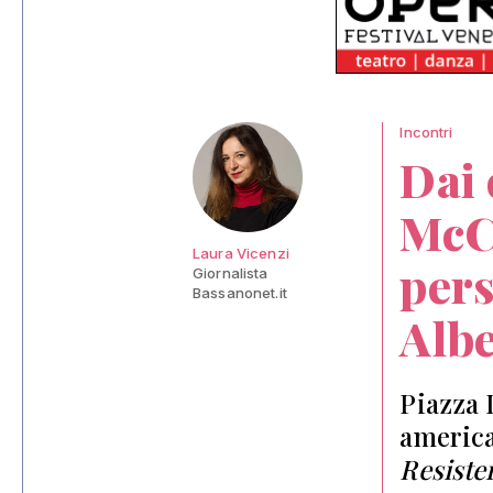
Incontri
Dai 
McCu
Laura Vicenzi
pers
Giornalista
Bassanonet.it
Albe
Piazza 
america
Resiste