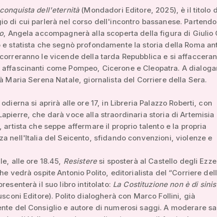
conquista dell'eternità
(Mondadori Editore, 2025), è il titolo 
o di cui parlerà nel corso dell'incontro bassanese. Partend
co
, Angela accompagnerà alla scoperta della figura di Giulio
 e statista che segnò profondamente la storia della Roma ant
correranno le vicende della tarda Repubblica e si affaccera
 affascinanti come Pompeo, Cicerone e Cleopatra. A dialoga
rà Maria Serena Natale, giornalista del Corriere della Sera.
odierna si aprirà alle ore 17, in Libreria Palazzo Roberti, con
apierre, che darà voce alla straordinaria storia di Artemisia
, artista che seppe affermare il proprio talento e la propria
a nell'Italia del Seicento, sfidando convenzioni, violenze e
le, alle ore 18.45,
Resistere
si sposterà al Castello degli Ezzel
he vedrà ospite Antonio Polito, editorialista del “Corriere del
resenterà il suo libro intitolato:
La Costituzione non è di sinis
lusconi Editore). Polito dialogherà con Marco Follini, già
nte del Consiglio e autore di numerosi saggi. A moderare sa