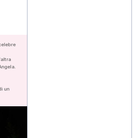
 celebre
'altra
 Angela.
di un