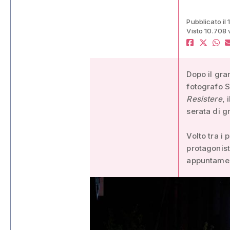
Pubblicato il
Visto 10.708 
Dopo il gra
fotografo S
Resistere
, 
serata di g
Volto tra i 
protagonist
appuntamen