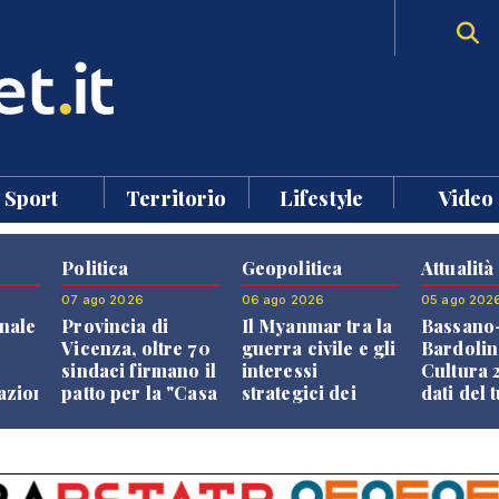
Sport
Territorio
Lifestyle
Video
Politica
Geopolitica
Attualità
07 ago 2026
06 ago 2026
05 ago 202
nale
Provincia di
Il Myanmar tra la
Bassano
Vicenza, oltre 70
guerra civile e gli
Bardolin
sindaci firmano il
interessi
Cultura 2
razione
patto per la "Casa
strategici dei
dati del 
dei Comuni"
Paesi vicini
aprono i
confront