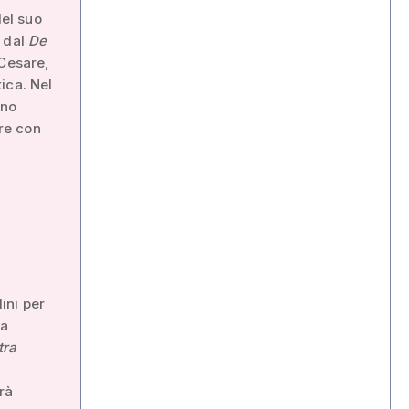
del suo
o dal
De
 Cesare,
ica. Nel
nno
re con
ini per
la
tra
rà