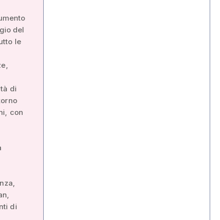
rumento
gio del
tto le
ze,
tà di
torno
ni, con
a
anza,
an,
ti di