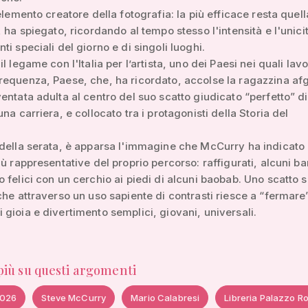
’elemento creatore della fotografia: la più efficace resta quell
, ha spiegato, ricordando al tempo stesso l'intensità e l'unici
ti speciali del giorno e di singoli luoghi.
l legame con l'Italia per l’artista, uno dei Paesi nei quali lav
requenza, Paese, che, ha ricordato, accolse la ragazzina a
entata adulta al centro del suo scatto giudicato “perfetto” d
na carriera, e collocato tra i protagonisti della Storia del
 della serata, è apparsa l'immagine che McCurry ha indicat
iù rappresentative del proprio percorso: raffigurati, alcuni b
 felici con un cerchio ai piedi di alcuni baobab. Uno scatto 
che attraverso un uso sapiente di contrasti riesce a “fermare
gioia e divertimento semplici, giovani, universali.
 più su questi argomenti
2026
Steve McCurry
Mario Calabresi
Libreria Palazzo Ro