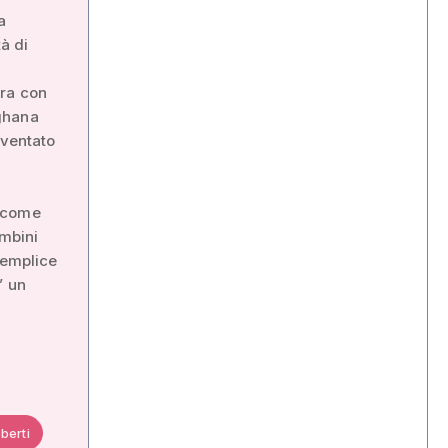
a
tà di
ora con
fghana
iventato
o come
ambini
semplice
” un
berti