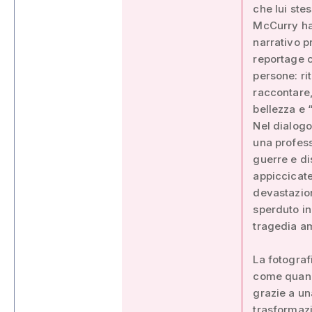
che lui ste
McCurry ha 
narrativo p
reportage c
persone: ri
raccontare,
bellezza e 
Nel dialogo
una profess
guerre e di
appiccicate
devastazion
sperduto in
tragedia am
La fotograf
come quando
grazie a un
trasformaz