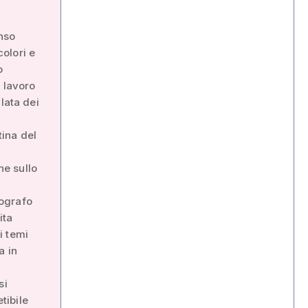
enso
olori e
o
 lavoro
lata dei
a
tina del
ne sullo
tografo
ita
i temi
a in
si
tibile