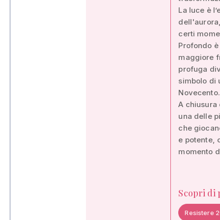
La luce è l
dell'aurora
certi momen
Profondo è i
maggiore f
profuga div
simbolo di u
Novecento.
A chiusura
una delle p
che giocano
e potente, 
momento di 
Scopri di
Resistere 