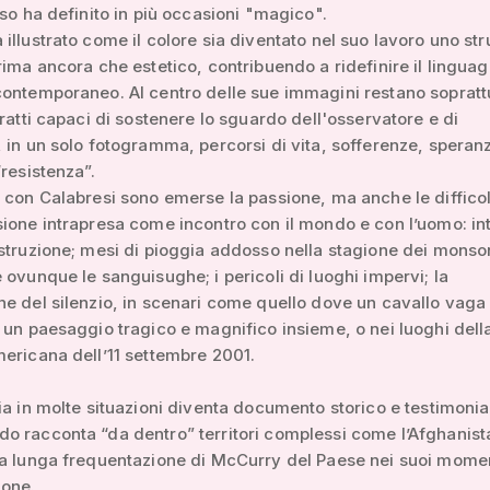
sso ha definito in più occasioni "magico".
illustrato come il colore sia diventato nel suo lavoro uno st
rima ancora che estetico, contribuendo a ridefinire il linguag
ontemporaneo. Al centro delle sue immagini restano soprattu
tratti capaci di sostenere lo sguardo dell'osservatore e di
 in un solo fotogramma, percorsi di vita, sofferenze, speran
“resistenza”.
 con Calabresi sono emerse la passione, ma anche le difficol
ione intrapresa come incontro con il mondo e con l’uomo: in
struzione; mesi di pioggia addosso nella stagione dei monso
 ovunque le sanguisughe; i pericoli di luoghi impervi; la
e del silenzio, in scenari come quello dove un cavallo vaga
 un paesaggio tragico e magnifico insieme, o nei luoghi dell
ericana dell’11 settembre 2001.
ia in molte situazioni diventa documento storico e testimoni
 racconta “da dentro” territori complessi come l’Afghanist
a lunga frequentazione di McCurry del Paese nei suoi momen
ione.