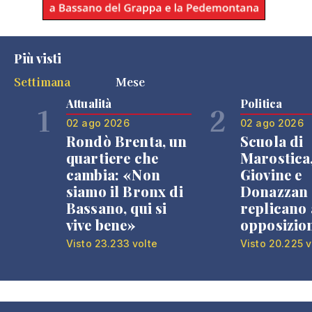
Più visti
Settimana
Mese
Attualità
Politica
1
2
02 ago 2026
02 ago 2026
Rondò Brenta, un
Scuola di
quartiere che
Marostica
cambia: «Non
Giovine e
siamo il Bronx di
Donazzan
Bassano, qui si
replicano 
vive bene»
opposizio
Visto 23.233 volte
Visto 20.225 v