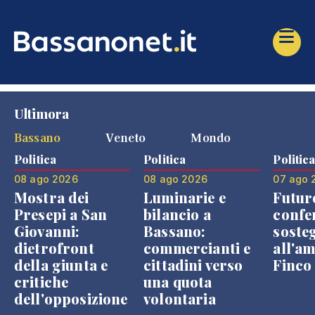
Ultimora
Bassano
Veneto
Mondo
Politica
Politica
Politic
08 ago 2026
08 ago 2026
07 ago 
Mostra dei
Luminarie e
Futur
Presepi a San
bilancio a
confe
Giovanni:
Bassano:
soste
dietrofront
commercianti e
all'a
della giunta e
cittadini verso
Finco
critiche
una quota
dell'opposizione
volontaria