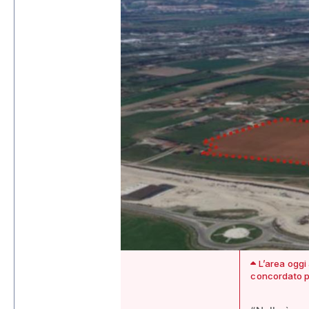
L’area oggi 
concordato pr