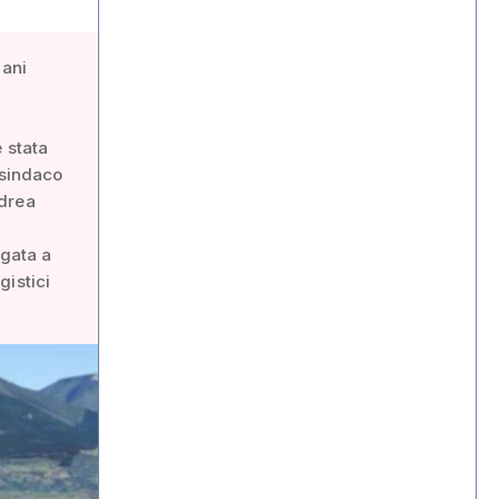
mani
 stata
 sindaco
ndrea
egata a
gistici