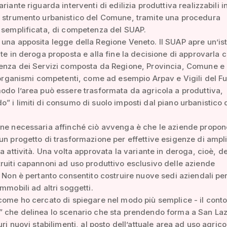
riante riguarda interventi di edilizia produttiva realizzabili i
o strumento urbanistico del Comune, tramite una procedura
 semplificata, di competenza del SUAP.
una apposita legge della Regione Veneto. Il SUAP apre un’ist
nte in deroga proposta e alla fine la decisione di approvarla
renza dei Servizi composta da Regione, Provincia, Comune e 
e organismi competenti, come ad esempio Arpav e Vigili del F
odo l’area può essere trasformata da agricola a produttiva,
” i limiti di consumo di suolo imposti dal piano urbanistico 
ne necessaria affinché ciò avvenga è che le aziende propon
un progetto di trasformazione per effettive esigenze di amp
ia attività. Una volta approvata la variante in deroga, cioè, 
ruiti capannoni ad uso produttivo esclusivo delle aziende
. Non è pertanto consentito costruire nuove sedi aziendali per
immobili ad altri soggetti.
come ho cercato di spiegare nel modo più semplice - il cont
 che delinea lo scenario che sta prendendo forma a San Laz
uri nuovi stabilimenti, al posto dell’attuale area ad uso agrico