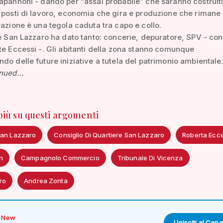
apannoni - dando per “assai probabile” che saranno costruiti
 posti di lavoro, economia che gira e produzione che rimane in
razione è una tegola caduta tra capo e collo.
re San Lazzaro ha dato tanto: concerie, depuratore, SPV - co
te Eccessi -. Gli abitanti della zona stanno comunque
do delle future iniziative a tutela del patrimonio ambientale.
inued…
 più su questi argomenti
San Lazzaro
Consiglio Di Quartiere San Lazzaro
Roberta Ecce
n
Campagnolo Commercio
Tribunale Di Vicenza
ro
Andrea Zonta
New
Unisciti al Cana