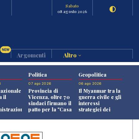
Sabato
08 agosto 2026
NEW
Argomenti
Altro
Politica
Geopolitica
6
07 ago 2026
06 ago 2026
azionale
Provincia di
Il Myanmar tra la
 il
Vicenza, oltre 70
guerra civile e gli
o
sindaci firmano il
interessi
nistrazione
patto per la "Casa
strategici dei
dei Comuni"
Paesi vicini