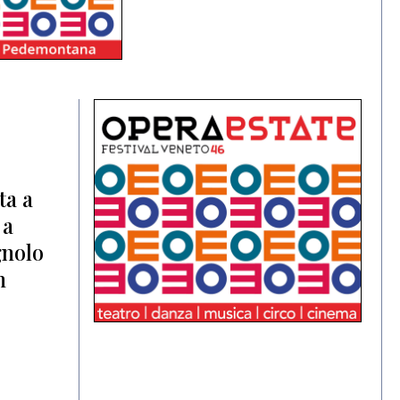
ta a
 a
gnolo
n