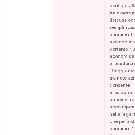
contigui al
Va osservat
discussione
semplificaz
cambierebbe
aziende int
pertanto ri
economiche 
procedura s
“L’aggiudic
tre note az
consente il
presidente 
amministrat
poco dipen
nella legal
che però st
cambiare.”