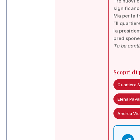
Tre nuovi c
significano
Ma per la f
“Il quartie
la presiden
predisponen
To be cont
Scopri di
Quartiere 
Elena Pava
Andrea Vie