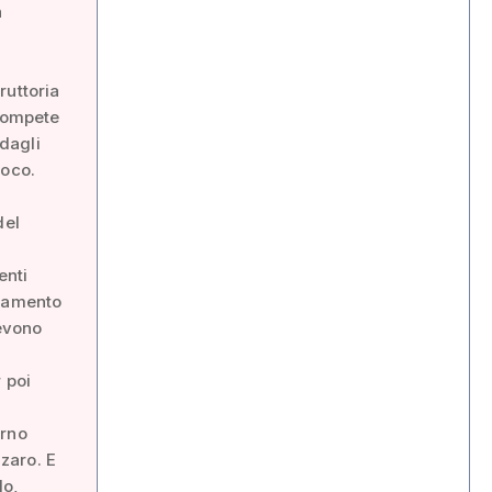
n
ruttoria
 compete
dagli
uoco.
del
enti
liamento
devono
 poi
orno
zaro. E
lo,