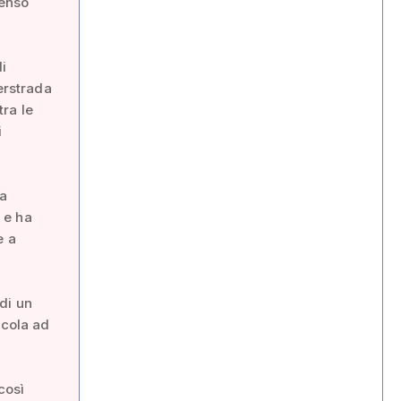
senso
di
erstrada
ra le
i
ha
, e ha
e a
di un
icola ad
così