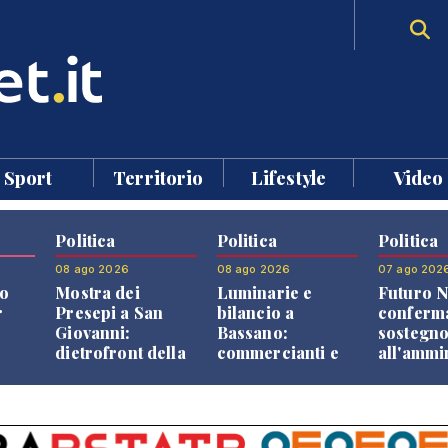
Sport
Territorio
Lifestyle
Video
Politica
Politica
Politica
08 ago 2026
08 ago 2026
07 ago 202
o
Mostra dei
Luminarie e
Futuro N
r
Presepi a San
bilancio a
conferma
Giovanni:
Bassano:
sostegn
dietrofront della
commercianti e
all'ammi
giunta e critiche
cittadini verso
Finco
dell'opposizione
una quota
volontaria