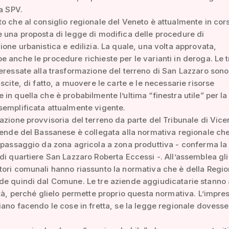
la SPV.
o che al consiglio regionale del Veneto è attualmente in cor
 una proposta di legge di modifica delle procedure di
ione urbanistica e edilizia. La quale, una volta approvata,
 anche le procedure richieste per le varianti in deroga. Le t
eressate alla trasformazione del terreno di San Lazzaro sono
uscite, di fatto, a muovere le carte e le necessarie risorse
in quella che è probabilmente l’ultima “finestra utile” per la
emplificata attualmente vigente.
azione provvisoria del terreno da parte del Tribunale di Vice
iende del Bassanese è collegata alla normativa regionale ch
 passaggio da zona agricola a zona produttiva - conferma la
di quartiere San Lazzaro Roberta Eccessi -. All’assemblea gli
ori comunali hanno riassunto la normativa che è della Regio
de quindi dal Comune. Le tre aziende aggiudicatarie stann
ità, perché glielo permette proprio questa normativa. L’impre
iano facendo le cose in fretta, se la legge regionale dovesse