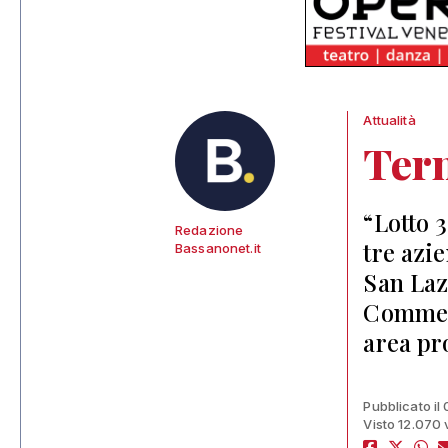
Attualità
Tern
“Lotto 3
Redazione
tre azi
Bassanonet.it
San Laz
Commerc
area pr
Pubblicato i
Visto 12.070 