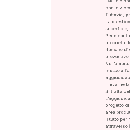
“Nulla è an
che la vice
Tuttavia, pe
La question
superficie,
Pedemontana
proprietà d
Romano d’Ez
preventivo.
Nell’ambito
messo all’as
aggiudicato
rilevarne la
Si tratta d
L’aggiudica
progetto di
area produt
Il tutto pe
attraverso 