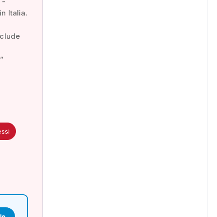
 -
 Italia.
nclude
”
ssi
le