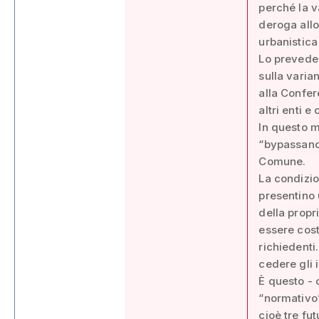
perché la va
deroga all
urbanistica
Lo prevede 
sulla varia
alla Confe
altri enti 
In questo m
“bypassando
Comune.
La condizio
presentino 
della propr
essere cost
richiedenti
cedere gli 
È questo - 
“normativo”
cioè tre fut