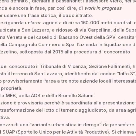
cora definito”, dichiara a Bassanonet l’assessore Viero, nel 
nda è ancora in fase, per così dire, di
work in progress
.
r usare una frase storica, il dado è tratto.
e riguarda un’area agricola di circa 160.000 metri quadrati 
 ubicata a San Lazzaro, a ridosso di via Carpellina, della Sup
 Veneta e del casello di Bassano Ovest della SPV, censita t
ella Campagnolo Commercio Spa: l’azienda in liquidazione d
zelino, sottoposta dal 2015 alla procedura di concordato
 del concordato il Tribunale di Vicenza, Sezione Fallimenti, 
ta il terreno di San Lazzaro, identificato dal codice “lotto 3”
 provvisoriamente l’area a tre note aziende locali interessat
 proprietà.
ella MEB, della AGB e della Brunello Salumi.
zione è provvisoria perché è subordinata alla presentazione 
 trasformazione del lotto di terreno aggiudicato, da area agr
tiva.
r mezzo di una “variante urbanistica in deroga” da presentare
il SUAP (Sportello Unico per le Attività Produttive). Si chiama 