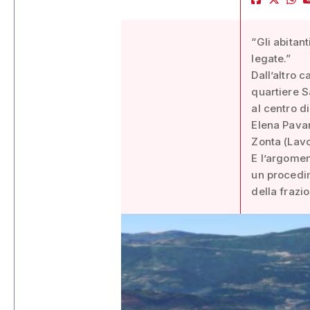
“Gli abitan
legate.”
Dall’altro 
quartiere S
al centro d
Elena Pavan
Zonta (Lavo
E l’argomen
un procedim
della frazi