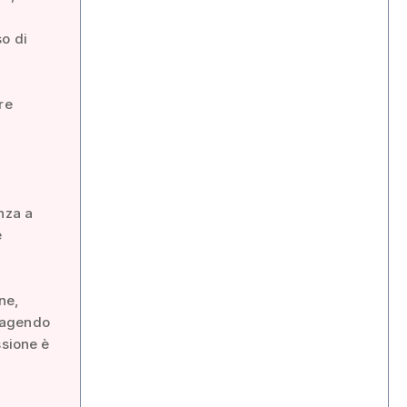
so di
re
nza a
e
ne,
o agendo
ssione è