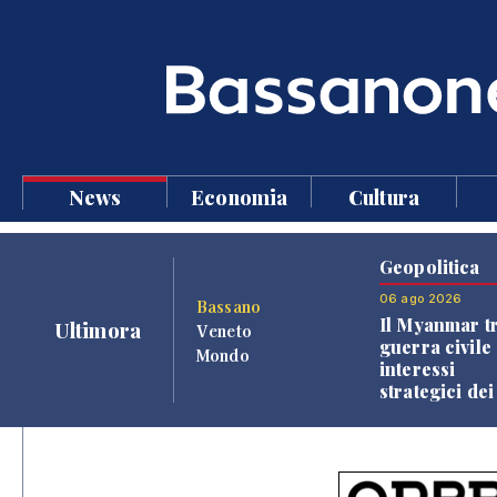
News
Economia
Cultura
Geopolitica
06 ago 2026
Bassano
Il Myanmar tr
Ultimora
Veneto
guerra civile 
Mondo
interessi
strategici dei
Paesi vicini