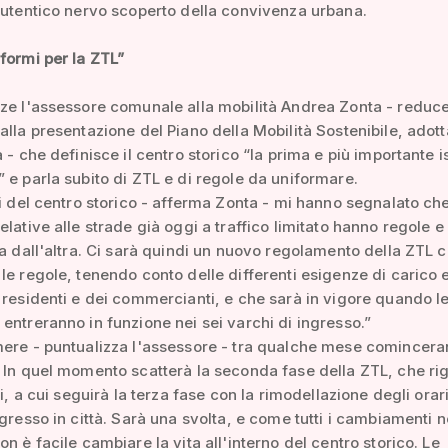
autentico nervo scoperto della convivenza urbana.
formi per la ZTL”
ze l'assessore comunale alla mobilità Andrea Zonta - reduce
alla presentazione del Piano della Mobilità Sostenibile, adott
a - che definisce il centro storico “la prima e più importante i
 e parla subito di ZTL e di regole da uniformare.
ti del centro storico - afferma Zonta - mi hanno segnalato che
elative alle strade già oggi a traffico limitato hanno regole e 
na dall'altra. Ci sarà quindi un nuovo regolamento della ZTL 
le regole, tenendo conto delle differenti esigenze di carico 
 residenti e dei commercianti, e che sarà in vigore quando l
entreranno in funzione nei sei varchi di ingresso.”
mere - puntualizza l'assessore - tra qualche mese comincera
 In quel momento scatterà la seconda fase della ZTL, che ri
li, a cui seguirà la terza fase con la rimodellazione degli orar
ngresso in città. Sarà una svolta, e come tutti i cambiamenti 
on è facile cambiare la vita all'interno del centro storico. Le