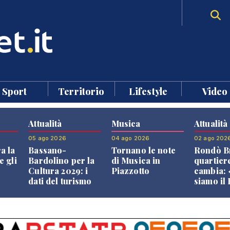
Sport
Territorio
Lifestyle
Video
Attualità
Musica
Attualità
05 ago 2026
04 ago 2026
02 ago 202
a la
Bassano-
Tornano le note
Rondò Br
e gli
Bardolino per la
di Musica in
quartier
Cultura 2029: i
Piazzotto
cambia:
dati del turismo
siamo il
aprono il
Bassano,
confronto veneto
vive ben