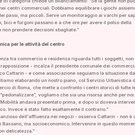
te di categoria chiede un bilanciamento: “Se la gente non pu
 nei centri commerciali. Dobbiamo equilibrare i giochi assiem
i passi, ma piccoli. Serve un monitoraggio ai varchi per sa
, bici e furgoni passano e a che ore per avere il polso della
e non prendere decisioni sbagliate.”
nica per le attività del centro
nza tra commercio e residenza riguarda tutti i soggetti, non
rapposizione - incalza il presidente comunale dei commercia
o Cattarin - e come associazione seguiamo la situazione da 
Stiamo elaborando un nostro piano, col Servizio Urbanistica d
io di Roma, che mette a confronto i centri storici di tutte le
i “pedonalizzare”, vogliamo che sia una risorsa anche per noi.
 Mobilità andava presentato prima, e dopo si doveva interven
ico. Invece è stato fatto esattamente il contrario.”
stanzioso dell'affluenza nei negozi - osserva Cattarin - non è 
i Bassano, ma socioeconomico. Intervenire in questo momen
con delicatezza.”