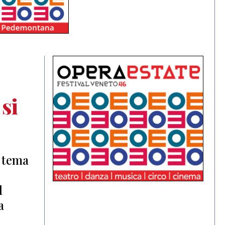
si
l tema
l
a