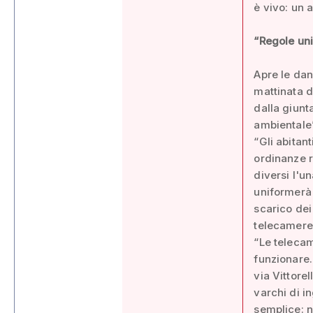
è vivo: un 
“Regole uni
Apre le dan
mattinata d
dalla giunt
ambientale”
“Gli abitan
ordinanze r
diversi l'u
uniformerà 
scarico dei
telecamere 
“Le teleca
funzionare.
via Vittorel
varchi di i
semplice: n