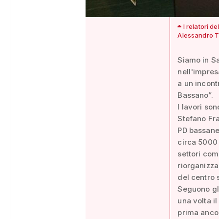
I relatori d
Alessandro T
Siamo in Sa
nell'impres
a un incont
Bassano”.
I lavori so
Stefano Fra
PD bassanes
circa 5000 
settori com
riorganizzaz
del centro 
Seguono gli
una volta i
prima ancor