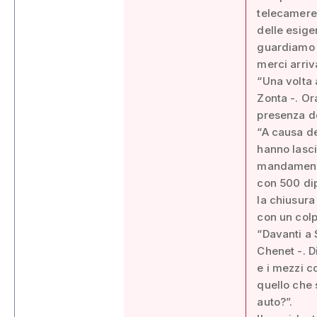
telecamere 
delle esige
guardiamo a
merci arriv
“Una volta
Zonta -. Ora
presenza de
“A causa de
hanno lasci
mandamenta
con 500 dip
la chiusura
con un colp
“Davanti a 
Chenet -. D
e i mezzi 
quello che 
auto?”.