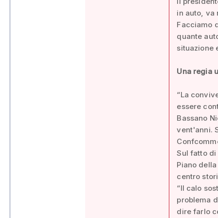
Il presiden
in auto, va
Facciamo de
quante auto
situazione 
Una regia u
“La convive
essere cont
Bassano Nic
vent'anni. 
Confcommerc
Sul fatto d
Piano della
centro stor
“Il calo so
problema d
dire farlo 