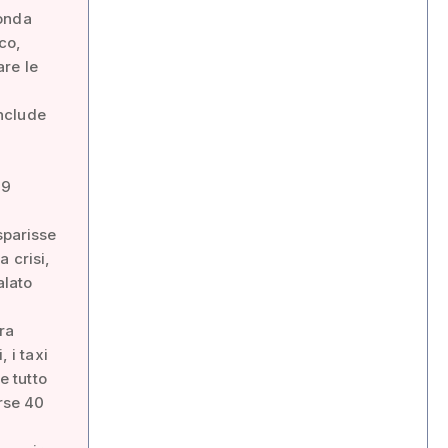
conda
co,
re le
nclude
09
sparisse
 crisi,
alato
ra
 i taxi
e tutto
orse 40