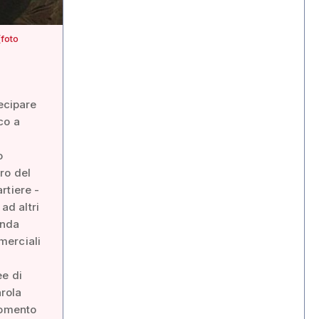
(foto
tecipare
co a
o
ro del
rtiere -
ad altri
onda
mmerciali
ee di
arola
gomento