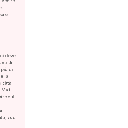
ò venire
e.
pere
 ci deve
nti di
più di
ella
 città.
 Ma il
ire sul
un
to, vuol