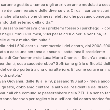
saranno gestite a tempo e gli orari verranno modulati a se
nze del commercio e delle diverse vie. Circa il carico e scari
nche alla soluzione di mezzi elettrici che possano consegna
ando dall'esterno della città.”
 a Bassano sembrava che i problemi fossero i parcheggi - co
 negli ultimi 8-10 mesi, vuoi per la crisi o per la benzina, la
lle auto è molto diminuita.”
lla crisi i 500 esercizi commerciali del centro, dal 2008-20
ato a casa una persona ciascuno - sottolinea il presidente
le di Confcommercio Luca Maria Chenet -. Se un'azienda 
endenti, cosa succederebbe? Soffriamo già le difficoltà della
 del centro porterà a una crisi ulteriore. E' come curare un m
o di pistola.”
San Giovanni, dalle 18 alle 19, passano 196 auto - rileva anco
i queste, dobbiamo contare le auto dei residenti e dei disabili,
comunali che comunque passerebbero nella ZTL. Ha senso far
stanno facendo per togliere in quell'ora dal centro storico f