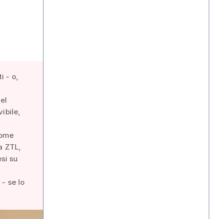
i - o,
el
ibile,
come
a ZTL,
esi su
- se lo