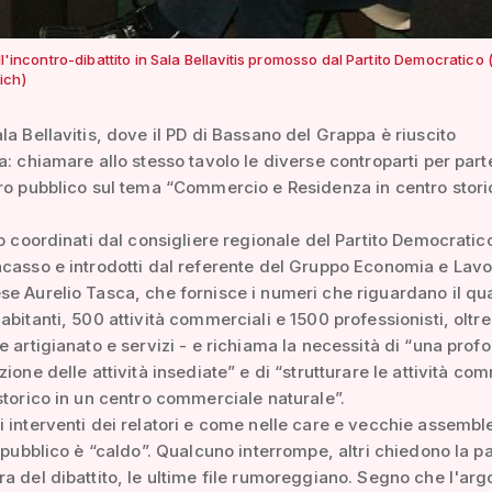
ell'incontro-dibattito in Sala Bellavitis promosso dal Partito Democratico 
ich)
la Bellavitis, dove il PD di Bassano del Grappa è riuscito
a: chiamare allo stesso tavolo le diverse controparti per par
ro pubblico sul tema “Commercio e Residenza in centro stori
no coordinati dal consigliere regionale del Partito Democratic
casso e introdotti dal referente del Gruppo Economia e Lavo
e Aurelio Tasca, che fornisce i numeri che riguardano il qua
abitanti, 500 attività commerciali e 1500 professionisti, oltre 
e artigianato e servizi - e richiama la necessità di “una prof
ione delle attività insediate” e di “strutturare le attività co
storico in un centro commerciale naturale”.
 interventi dei relatori e come nelle care e vecchie assembl
l pubblico è “caldo”. Qualcuno interrompe, altri chiedono la p
a del dibattito, le ultime file rumoreggiano. Segno che l'ar