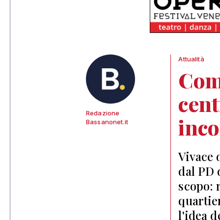
Attualità
Com
cent
Redazione
inc
Bassanonet.it
Vivace 
dal PD 
scopo: 
quartier
l'idea 