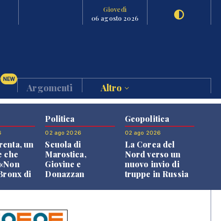
Giovedì
06 agosto 2026
NEW
Argomenti
Altro
Politica
Geopolitica
6
02 ago 2026
02 ago 2026
enta, un
Scuola di
La Corea del
e che
Marostica,
Nord verso un
 «Non
Giovine e
nuovo invio di
 Bronx di
Donazzan
truppe in Russia
 qui si
replicano alle
e»
opposizioni