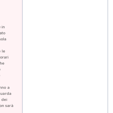
 in
ato
sola
 le
orari
che
e
e
nno a
guarda
i dei
non sarà