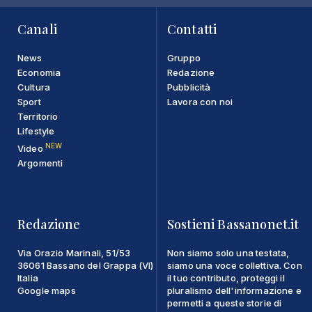
Canali
Contatti
News
Gruppo
Economia
Redazione
Cultura
Pubblicità
Sport
Lavora con noi
Territorio
Lifestyle
NEW
Video
Argomenti
Redazione
Sostieni Bassanonet.it
Via Orazio Marinali, 51/53
Non siamo solo una testata,
36061 Bassano del Grappa (VI)
siamo una voce collettiva. Con
Italia
il tuo contributo, proteggi il
Google maps
pluralismo dell'informazione e
permetti a queste storie di