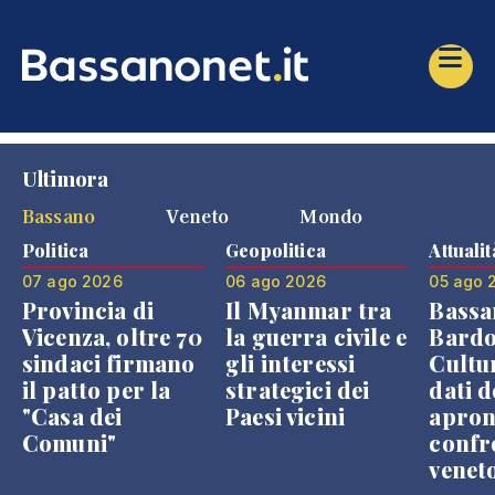
Ultimora
Bassano
Veneto
Mondo
Politica
Geopolitica
Attualit
07 ago 2026
06 ago 2026
05 ago 
Provincia di
Il Myanmar tra
Bassa
Vicenza, oltre 70
la guerra civile e
Bardo
sindaci firmano
gli interessi
Cultur
il patto per la
strategici dei
dati d
"Casa dei
Paesi vicini
apron
Comuni"
confr
venet