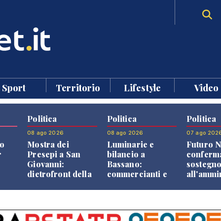
Sport
Territorio
Lifestyle
Video
Politica
Politica
Politica
08 ago 2026
08 ago 2026
07 ago 202
o
Mostra dei
Luminarie e
Futuro N
r
Presepi a San
bilancio a
conferma
Giovanni:
Bassano:
sostegn
dietrofront della
commercianti e
all'ammi
giunta e critiche
cittadini verso
Finco
dell'opposizione
una quota
volontaria