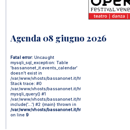
Agenda 08 giugno 2026
Fatal error
: Uncaught
mysqli_sql_exception: Table
'bassanonet_it.events_calendar'
doesn't exist in
/var/www/vhosts/bassanonet.it/httpdocs/include/moduli
Stack trace: #0
/var/www/vhosts/bassanonet.it/httpdocs/include/moduli
mysqli_query() #1
/var/www/vhosts/bassanonet.it/httpdocs/agenda.php(57)
include('...') #2 {main} thrown in
/var/www/vhosts/bassanonet.it/httpdocs/include/moduli
on line
9