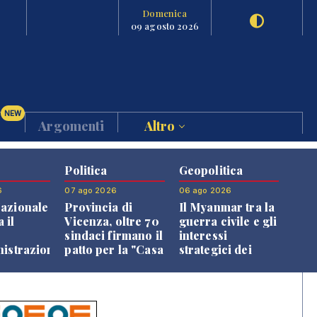
Domenica
09 agosto 2026
NEW
Argomenti
Altro
Politica
Geopolitica
6
07 ago 2026
06 ago 2026
azionale
Provincia di
Il Myanmar tra la
 il
Vicenza, oltre 70
guerra civile e gli
o
sindaci firmano il
interessi
nistrazione
patto per la "Casa
strategici dei
dei Comuni"
Paesi vicini