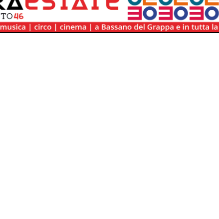
/box_agenda.php:9
/box_agenda.php(9):
:
/box_agenda.php