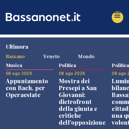
Ultimora
Bassano
Veneto
Mondo
Musica
Politica
Politic
08 ago 2026
08 ago 2026
08 ago 
Appuntamento
Mostra dei
Lumin
con Bach, per
Presepi a San
bilanc
Operaestate
Giovanni:
Bassa
dietrofront
comme
della giunta e
cittad
critiche
una q
dell'opposizione
volon