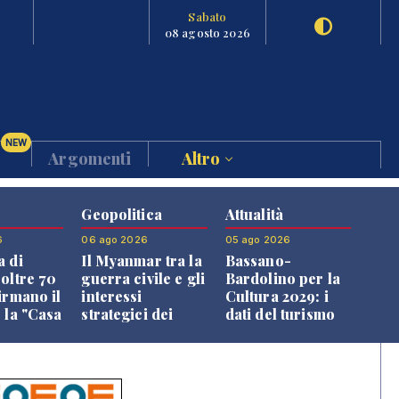
Sabato
08 agosto 2026
NEW
Argomenti
Altro
Geopolitica
Attualità
6
06 ago 2026
05 ago 2026
a di
Il Myanmar tra la
Bassano-
 oltre 70
guerra civile e gli
Bardolino per la
irmano il
interessi
Cultura 2029: i
 la "Casa
strategici dei
dati del turismo
uni"
Paesi vicini
aprono il
confronto veneto