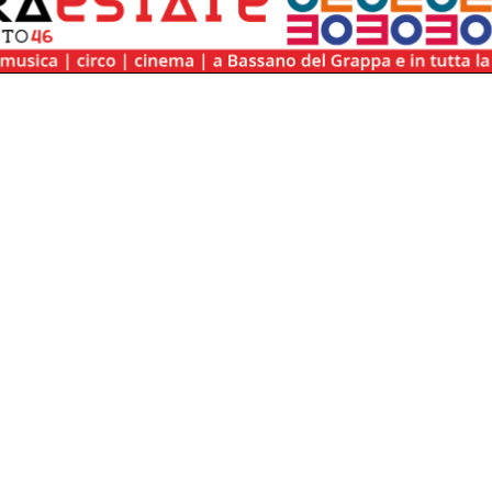
/box_agenda.php:9
/box_agenda.php(9):
:
/box_agenda.php