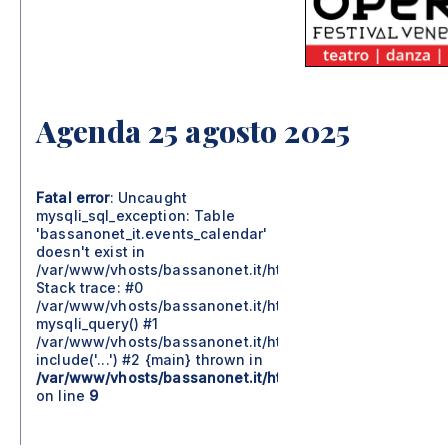
Agenda 25 agosto 2025
Fatal error
: Uncaught
mysqli_sql_exception: Table
'bassanonet_it.events_calendar'
doesn't exist in
/var/www/vhosts/bassanonet.it/httpdocs/include/moduli
Stack trace: #0
/var/www/vhosts/bassanonet.it/httpdocs/include/moduli
mysqli_query() #1
/var/www/vhosts/bassanonet.it/httpdocs/agenda.php(57)
include('...') #2 {main} thrown in
/var/www/vhosts/bassanonet.it/httpdocs/include/moduli
on line
9