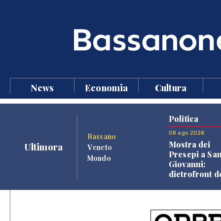
News
Economia
Cultura
Politica
08 ago 2026
Bassano
Mostra dei
Ultimora
Veneto
Presepi a Sa
Mondo
Giovanni:
dietrofront d
giunta e criti
dell'opposiz