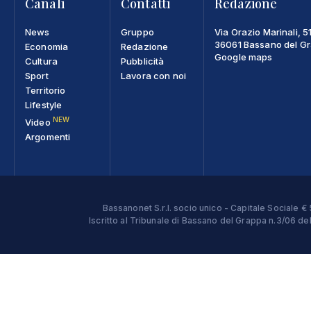
Canali
Contatti
Redazione
News
Gruppo
Via Orazio Marinali, 5
36061 Bassano del Gra
Economia
Redazione
Google maps
Cultura
Pubblicità
Sport
Lavora con noi
Territorio
Lifestyle
NEW
Video
Argomenti
Bassanonet S.r.l. socio unico - Capitale Sociale
Iscritto al Tribunale di Bassano del Grappa n.3/06 d