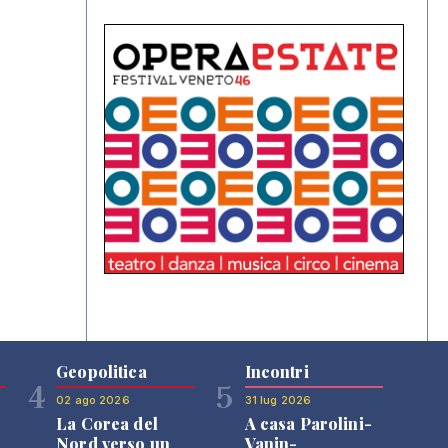
Geopolitica
Incontri
4
5
02 ago 2026
31 lug 2026
La Corea del
A casa Parolini-
Nord verso un
Vanin-