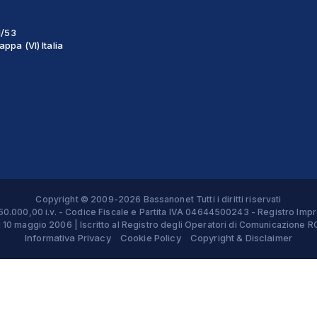
1/53
ppa (VI) Italia
Copyright © 2009-2026 Bassanonet Tutti i diritti riservati
 € 50.000,00 i.v. - Codice Fiscale e Partita IVA 04644500243 - Registro 
el 10 maggio 2006 | Iscritto al Registro degli Operatori di Comunicazion
Informativa Privacy
Cookie Policy
Copyright & Disclaimer