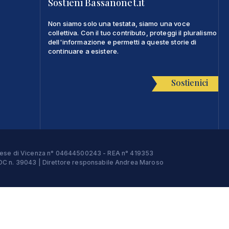
Sostieni Bassanonet.it
Non siamo solo una testata, siamo una voce
collettiva. Con il tuo contributo, proteggi il pluralismo
dell'informazione e permetti a queste storie di
continuare a esistere.
Sostienici
Imprese di Vicenza n° 04644500243 - REA n° 419353
e ROC n. 39043 | Direttore responsabile Andrea Maroso