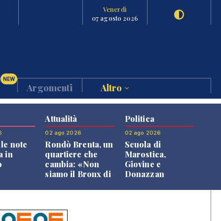
Venerdì
07 agosto 2026
NEW
Argomenti
Altro
Attualità
Politica
6
02 ago 2026
02 ago 2026
le note
Rondò Brenta, un
Scuola di
a in
quartiere che
Marostica,
o
cambia: «Non
Giovine e
siamo il Bronx di
Donazzan
Bassano, qui si
replicano alle
vive bene»
opposizioni