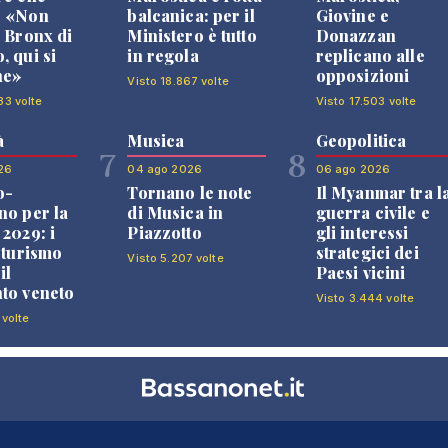
: «Non
balcanica: per il
Giovine e
l Bronx di
Ministero è tutto
Donazzan
, qui si
in regola
replicano alle
ne»
opposizioni
Visto 18.867 volte
33 volte
Visto 17.503 volte
à
Musica
Geopolitica
7
8
26
04 ago 2026
06 ago 2026
o-
Tornano le note
Il Myanmar tra l
no per la
di Musica in
guerra civile e
 2029: i
Piazzotto
gli interessi
l turismo
strategici dei
Visto 5.207 volte
il
Paesi vicini
to veneto
Visto 3.444 volte
 volte