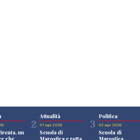
à
Attualità
Politica
2
3
26
01 ago 2026
02 ago 2026
renta, un
Scuola di
Scuola di
re che
Marostica e rotta
Marostica,