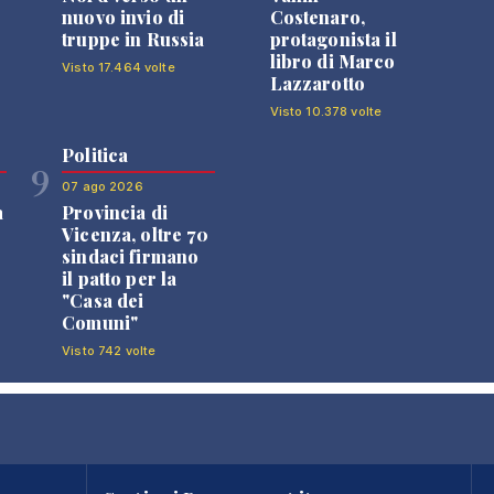
nuovo invio di
Costenaro,
truppe in Russia
protagonista il
libro di Marco
Visto 17.464 volte
Lazzarotto
Visto 10.378 volte
Politica
9
07 ago 2026
a
Provincia di
Vicenza, oltre 70
sindaci firmano
il patto per la
"Casa dei
Comuni"
Visto 742 volte