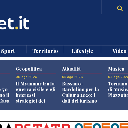
Sport
Territorio
Lifestyle
Video
Geopolitica
Attualità
Musica
06 ago 2026
05 ago 2026
04 ago 202
Il Myanmar tra la
Bassano-
Tornano 
e 70
guerra civile e gli
Bardolino per la
di Music
no il
interessi
Cultura 2029: i
Piazzott
"Casa
strategici dei
dati del turismo
Paesi vicini
aprono il
confronto veneto