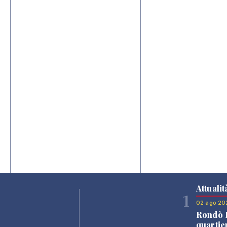
Attualit
1
02 ago 20
Rondò B
quartie