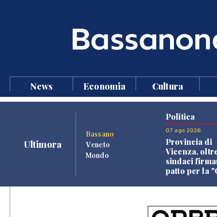
News
Economia
Cultura
Politica
07 ago 2026
Bassano
Provincia di
Ultimora
Veneto
Vicenza, oltr
Mondo
sindaci firma
patto per la 
dei Comuni"