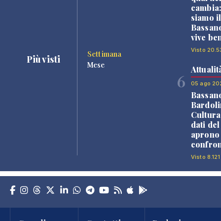
cambia
siamo i
Bassano
vive be
Visto 20.5
Settimana
Più visti
Mese
Attualit
6
05 ago 20
Bassan
Bardoli
Cultura
dati de
aprono 
confron
Visto 8.121