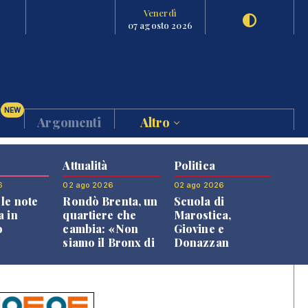
Venerdì
07 agosto 2026
NEW
Argomenti
Altro
Attualità
Politica
6
02 ago 2026
02 ago 2026
le note
Rondò Brenta, un
Scuola di
a in
quartiere che
Marostica,
o
cambia: «Non
Giovine e
siamo il Bronx di
Donazzan
Bassano, qui si
replicano alle
vive bene»
opposizioni