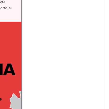
otta
orto al