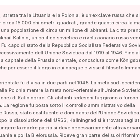
 stretta tra la Lituania e la Polonia, è un’exclave russa che si
 circa 15.000 chilometri quadrati, grande quanto circa la m
 una popolazione di circa un milione di abitanti. La città prend
hail Kalinin, un politico sovietico e rivoluzionario russo vec
 Fu capo di stato della Repubblica Socialista Federativa Sovi
cessivamente dell'Unione Sovietica dal 1919 al 1946. Fino al
a la capitale della Prussia orientale, conosciuta come Königsb
e per essere il luogo in cui nacque e visse il filosofo Imma
orientale fu divisa in due parti nel 1945. La metà sud-occiden
lla Polonia mentre la metà nord-orientale all’Unione Soviet
ione) di Kaliningrad. Gli abitanti tedeschi fuggirono o furono
a. La regione fu posta sotto il controllo amministrativo della
 Russa, stato costituente e dominante dell’Unione Sovietica
opo la dissoluzione dell’URSS, Kaliningrad si è trovata tagliat
iungere la madre patria si deve necessariamente attraversar
tuania e poi la Bielorussia. Riceve gran parte dei suoi rifornim