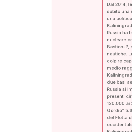
Dal 2014, l
subito una 
una politica
Kaliningrad
Russia ha t
nucleare co
Bastion-P, 
nautiche. L
colpire capi
medio raggi
Kaliningrad
due basi ae
Russia si i
presenti cir
120.000 ai 
Gordio” tut
del Flotta d
occidentale
Kaliningrad