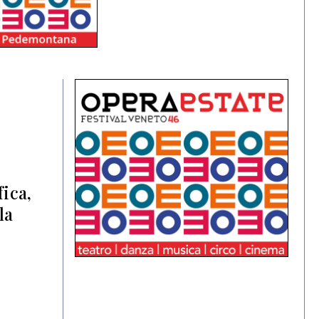
fica,
la