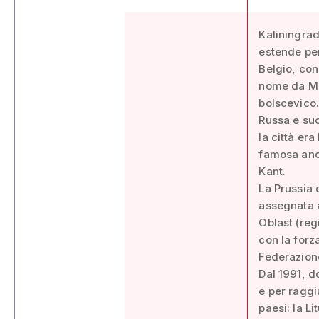
Kaliningrad,
estende per
Belgio, con
nome da Mik
bolscevico.
Russa e suc
la città er
famosa anch
Kant.
La Prussia 
assegnata a
Oblast (reg
con la forz
Federazione
Dal 1991, d
e per ragg
paesi: la Li