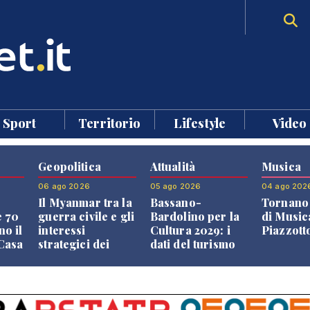
Sport
Territorio
Lifestyle
Video
Geopolitica
Attualità
Musica
06 ago 2026
05 ago 2026
04 ago 202
Il Myanmar tra la
Bassano-
Tornano 
e 70
guerra civile e gli
Bardolino per la
di Music
no il
interessi
Cultura 2029: i
Piazzott
"Casa
strategici dei
dati del turismo
Paesi vicini
aprono il
confronto veneto