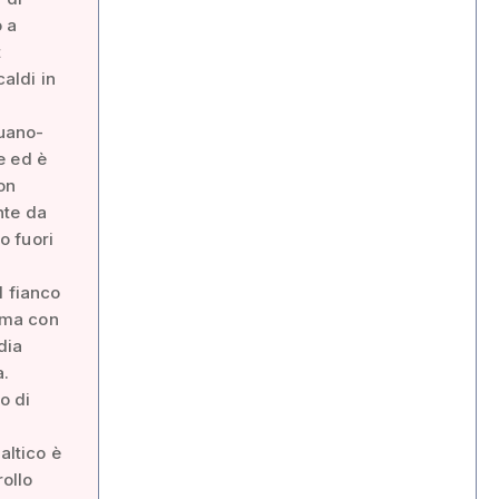
o a
t
caldi in
tuano-
e ed è
on
nte da
o fuori
l fianco
, ma con
dia
a.
o di
altico è
rollo