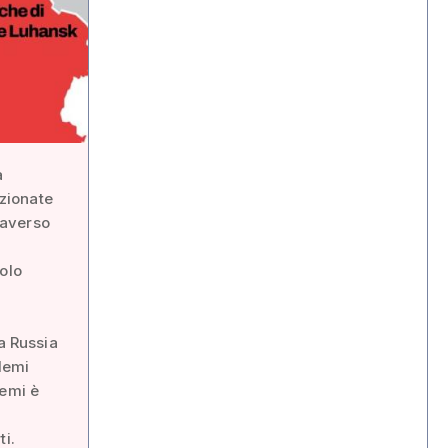
a
nzionate
traverso
olo
a Russia
blemi
lemi è
ti.