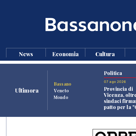
News
Economia
Cultura
Politica
07 ago 2026
Bassano
Provincia di
Ultimora
Veneto
Vicenza, oltr
Mondo
sindaci firma
patto per la 
dei Comuni"