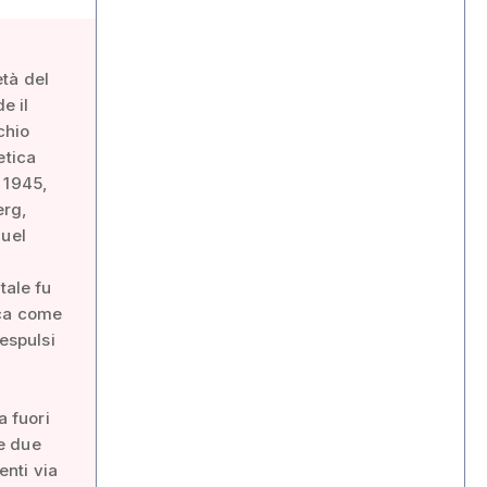
età del
e il
chio
etica
 1945,
erg,
nuel
tale fu
ica come
 espulsi
.
a fuori
e due
enti via