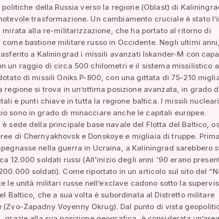
e politiche della Russia verso la regione (Oblast) di Kaliningr
notevole trasformazione. Un cambiamento cruciale è stato l’in
 mirata alla re-militarizzazione, che ha portato al ritorno di
 come bastione militare russo in Occidente. Negli ultimi anni,
rasferito a Kaliningrad i missili avanzati Iskander-M con capa
n un raggio di circa 500 chilometri e il sistema missilistico 
dotato di missili Oniks P-800, con una gittata di 75-210 migli
a regione si trova in un’ottima posizione avanzata, in grado d
tali e punti chiave in tutta la regione baltica. I missili nuclear
o sono in grado di minacciare anche le capitali europee.
 è sede della principale base navale del Flotta del Baltico, os
ree di Chernyakhovsk e Donskoye e migliaia di truppe. Prima
mpegnasse nella guerra in Ucraina, a Kaliningrad sarebbero s
ca 12.000 soldati russi (All'inizio degli anni '90 erano present
200.000 soldati). Come riportato in un articolo sul sito del “
te le unità militari russe nell’exclave cadono sotto la supervi
el Baltico, che a sua volta è subordinata al Distretto militare
 (Zvo-Zapadny Voyenny Okrug). Dal punto di vista geopoliti
, grazie alla sua posizione geografica, è considerata un’area