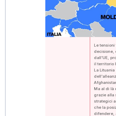
Le tensioni
decisione, 
dall'UE, pr
il territori
La Lituania
dell'allean
Afghanista
Ma al di là
grazie alla
strategici 
che la posi
difendere, 