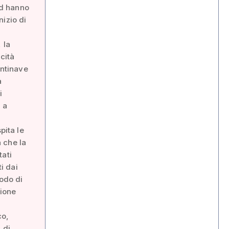
ad hanno
izio di
 la
cità
antinave
a
i
i a
pita le
 che la
tati
i dai
Nodo di
sione
co,
 di