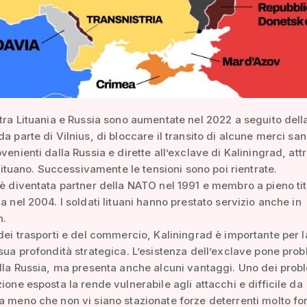
 tra Lituania e Russia sono aumentate nel 2022 a seguito dell
da parte di Vilnius, di bloccare il transito di alcune merci sa
ovenienti dalla Russia e dirette all’exclave di Kaliningrad, at
o lituano. Successivamente le tensioni sono poi rientrate.
 è diventata partner della NATO nel 1991 e membro a pieno tit
za nel 2004. I soldati lituani hanno prestato servizio anche in
n.
 dei trasporti e del commercio, Kaliningrad è importante per l
 sua profondità strategica. L’esistenza dell’exclave pone pro
alla Russia, ma presenta anche alcuni vantaggi. Uno dei prob
zione esposta la rende vulnerabile agli attacchi e difficile da
a meno che non vi siano stazionate forze deterrenti molto for