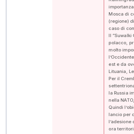
importanza 
Mosca di co
(regione) d
caso di con
Il “Suwalki
polacco, pr
molto impor
l’Occidente
est e da ove
Lituania, L
Per il Crem
settentrion
la Russia i
nella NATO,
Quindi l’ob
lancio per 
l’adesione 
ora territo