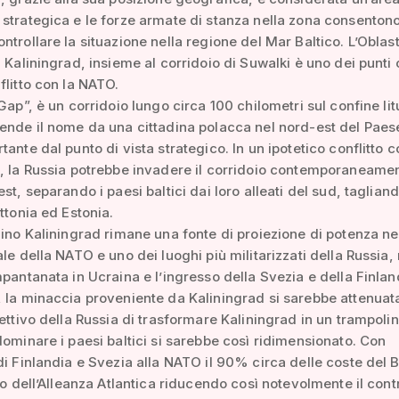
strategica e le forze armate di stanza nella zona consenton
ntrollare la situazione nella regione del Mar Baltico. L’Oblas
i Kaliningrad, insieme al corridoio di Suwalki è uno dei punti 
flitto con la NATO.
 Gap”, è un corridoio lungo circa 100 chilometri sul confine li
ende il nome da una cittadina polacca nel nord-est del Paes
tante dal punto di vista strategico. In un ipotetico conflitto c
, la Russia potrebbe invadere il corridoio contemporaneame
st, separando i paesi baltici dai loro alleati del sud, tagliand
ettonia ed Estonia.
lino Kaliningrad rimane una fonte di proiezione di potenza ne
ale della NATO e uno dei luoghi più militarizzati della Russia
mpantanata in Ucraina e l’ingresso della Svezia e della Finlan
 la minaccia proveniente da Kaliningrad si sarebbe attenuat
iettivo della Russia di trasformare Kaliningrad in un trampolin
dominare i paesi baltici si sarebbe così ridimensionato. Con
di Finlandia e Svezia alla NATO il 90% circa delle coste del B
rio dell’Alleanza Atlantica riducendo così notevolmente il cont