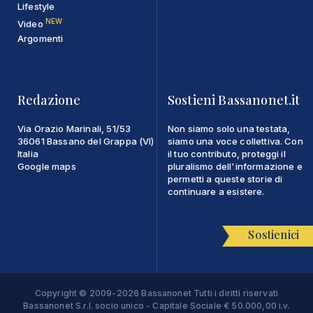
Lifestyle
NEW
Video
Argomenti
Redazione
Sostieni Bassanonet.it
Via Orazio Marinali, 51/53
Non siamo solo una testata,
36061 Bassano del Grappa (VI)
siamo una voce collettiva. Con
Italia
il tuo contributo, proteggi il
Google maps
pluralismo dell'informazione e
permetti a queste storie di
continuare a esistere.
Sostienici
Copyright © 2009-2026 Bassanonet Tutti i diritti riservati
Bassanonet S.r.l. socio unico - Capitale Sociale € 50.000,00 i.v.