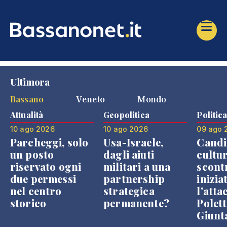
Ultimora
Bassano
Veneto
Mondo
Attualità
Geopolitica
Politic
10 ago 2026
10 ago 2026
09 ago 
Parcheggi, solo
Usa-Israele,
Candi
un posto
dagli aiuti
cultur
riservato ogni
militari a una
scont
due permessi
partnership
inizia
nel centro
strategica
l'atta
storico
permanente?
Polett
Giunt