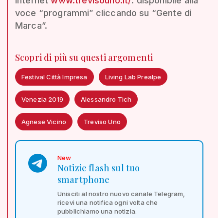
internet
www.trevisouno.it/
: disponibile alla
voce “programmi” cliccando su “Gente di
Marca”.
Scopri di più su questi argomenti
Festival Città Impresa
Living Lab Prealpe
Venezia 2019
Alessandro Tich
Agnese Vicino
Treviso Uno
New
Notizie flash sul tuo
smartphone
Unisciti al nostro nuovo canale Telegram,
ricevi una notifica ogni volta che
pubblichiamo una notizia.