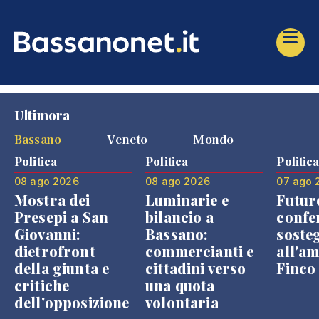
Ultimora
Bassano
Veneto
Mondo
Politica
Politica
Politic
08 ago 2026
08 ago 2026
07 ago 
Mostra dei
Luminarie e
Futur
Presepi a San
bilancio a
confe
Giovanni:
Bassano:
soste
dietrofront
commercianti e
all'a
della giunta e
cittadini verso
Finco
critiche
una quota
dell'opposizione
volontaria