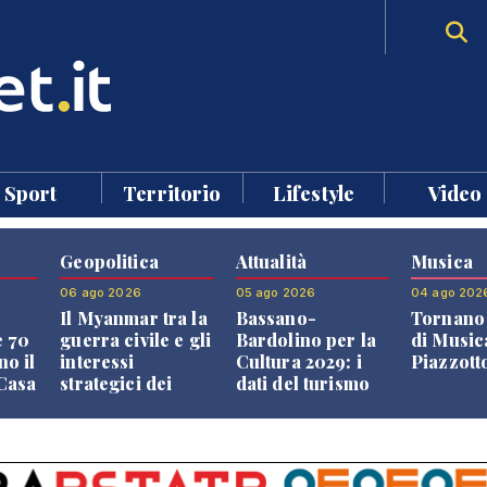
Sport
Territorio
Lifestyle
Video
Geopolitica
Attualità
Musica
06 ago 2026
05 ago 2026
04 ago 202
Il Myanmar tra la
Bassano-
Tornano 
e 70
guerra civile e gli
Bardolino per la
di Music
no il
interessi
Cultura 2029: i
Piazzott
"Casa
strategici dei
dati del turismo
Paesi vicini
aprono il
confronto veneto