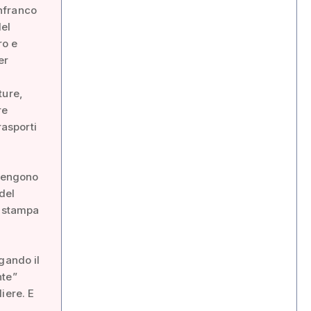
nfranco
del
ro e
er
ture,
re
rasporti
i vengono
del
a stampa
gando il
nte”
liere. E