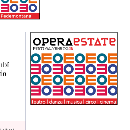
mbi
vio