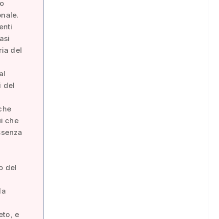
so
onale.
enti
asi
ria del
al
i del
 che
ui che
essenza
o del
da
eto, e