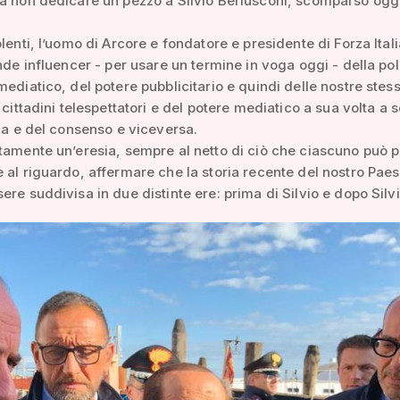
a non dedicare un pezzo a Silvio Berlusconi, scomparso oggi 
olenti, l’uomo di Arcore e fondatore e presidente di Forza Itali
ande influencer - per usare un termine in voga oggi - della pol
mediatico, del potere pubblicitario e quindi delle nostre stes
 cittadini telespettatori e del potere mediatico a sua volta a s
ica e del consenso e viceversa.
tamente un’eresia, sempre al netto di ciò che ciascuno può 
 al riguardo, affermare che la storia recente del nostro Pae
ere suddivisa in due distinte ere: prima di Silvio e dopo Silvi