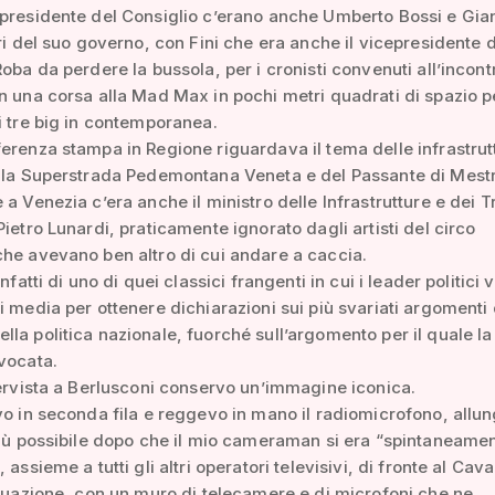
 presidente del Consiglio c’erano anche Umberto Bossi e Gia
tri del suo governo, con Fini che era anche il vicepresidente 
Roba da perdere la bussola, per i cronisti convenuti all’incont
n una corsa alla Mad Max in pochi metri quadrati di spazio p
i tre big in contemporanea.
erenza stampa in Regione riguardava il tema delle infrastrut
ella Superstrada Pedemontana Veneta e del Passante di Mest
 a Venezia c’era anche il ministro delle Infrastrutture e dei T
Pietro Lunardi, praticamente ignorato dagli artisti del circo
he avevano ben altro di cui andare a caccia.
infatti di uno di quei classici frangenti in cui i leader politic
i media per ottenere dichiarazioni sui più svariati argomenti 
la politica nazionale, fuorché sull’argomento per il quale l
vocata.
tervista a Berlusconi conservo un’immagine iconica.
vo in seconda fila e reggevo in mano il radiomicrofono, allun
più possibile dopo che il mio cameraman si era “spintaneame
 assieme a tutti gli altri operatori televisivi, di fronte al Cava
ituazione, con un muro di telecamere e di microfoni che ne