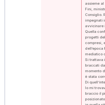
assieme al
Fini, minis
Consiglio. 
impegnati i
avvicinare 
Quella conf
progetti d
compresi, e
dell’epoca 
mediatico c
Si trattava 
braccati da
momento del
è stata con
Di quell’in
Io mi trova
braccio il 
posizionato,
in quella s