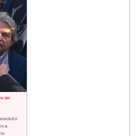
le del
assoluto
ica.
ono