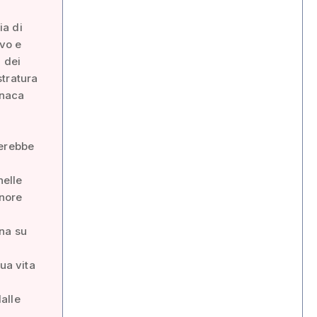
ia di
ivo e
n dei
stratura
onaca
herebbe
nelle
onore
ina su
ua vita
alle