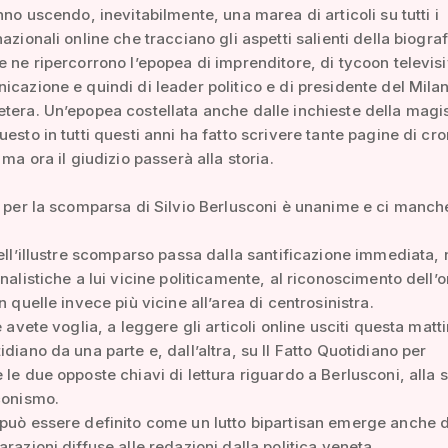
anno uscendo, inevitabilmente, una marea di articoli su tutti i
azionali online che tracciano gli aspetti salienti della biograf
e ne ripercorrono l’epopea di imprenditore, di tycoon televis
icazione e quindi di leader politico e di presidente del Mila
tera. Un’epopea costellata anche dalle inchieste della magi
uesto in tutti questi anni ha fatto scrivere tante pagine di cr
 ma ora il giudizio passerà alla storia.
o per la scomparsa di Silvio Berlusconi è unanime e ci manc
dell’illustre scomparso passa dalla santificazione immediata, 
rnalistiche a lui vicine politicamente, al riconoscimento dell’
n quelle invece più vicine all’area di centrosinistra.
e avete voglia, a leggere gli articoli online usciti questa matt
idiano da una parte e, dall’altra, su Il Fatto Quotidiano per
 le due opposte chiavi di lettura riguardo a Berlusconi, alla s
conismo.
può essere definito come un lutto bipartisan emerge anche d
arazioni diffuse alle redazioni dalla politica veneta.