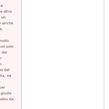
le
e altre
a un
he anche
a,
ruolo
non solo
 dei
r
o
ne del
lia, né
per
ngiuste
nalisi da