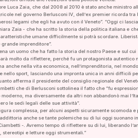
ore Luca Zaia, che dal 2008 al 2010 è stato anche ministro al
gricole nel governo Berlusconi IV, dell’ex premier ricorda tra l
erosi legami che egli ha avuto con il Veneto”. “Oggi ci lasci
iara Zaia - che ha scritto la storia della politica italiana e c
caratteristiche umane difficilmente si potrà scordare. Liberist
e grande imprenditore”.
ena un uomo che ha fatto la storia del nostro Paese e sul cui 
arà molto da riflettere, perché fu un protagonista autentico 
 ma anche nella vita economica, nell’imprenditoria, nel mondo
nello sport, lasciando una impronta unica in anni difficili pe
È quanto afferma il presidente del consiglio regionale del Venet
mbetti che di Berlusconi sottolinea il fatto che “fu espressio
 moderno, ma diversamente da altri non abbandonò mai l’Ita
tero le sedi legali delle sue attività”.
figura complessa, per alcuni aspetti sicuramente scomoda e 
raddittoria anche se tante polemiche su di lui oggi suonano i
iambetti -. Avremo tempo di riflettere su di lui, liberando l’a
 stereotipi e letture oggi strumentali.”