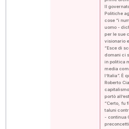
Il governat
Politiche a
cose “i num
uomo - dich
per le sue 
visionario 
“Esce di sc
domani ci s
in politica
media come 
l’Italia”. 
Roberto Cia
capitalismo
portò all’es
“Certo, fu 
taluni cont
- continua C
preconcetti,