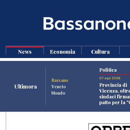
News
Economia
Cultura
Politica
07 ago 2026
Bassano
Provincia di
Ultimora
Veneto
Vicenza, oltr
Mondo
sindaci firma
patto per la 
dei Comuni"