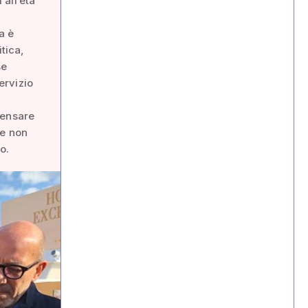
all’età
a è
itica,
se
ervizio
pensare
se non
o.