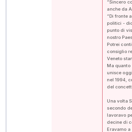
“Sincero co
anche da Ar
“Di fronte 
politici - 
punto di vis
nostro Paese
Potrei cont
consiglio r
Veneto stan
Ma quanto h
unisce oggi 
nel 1994, c
del concett
Una volta S
secondo dei
lavoravo pe
decine di c
Eravamo a P