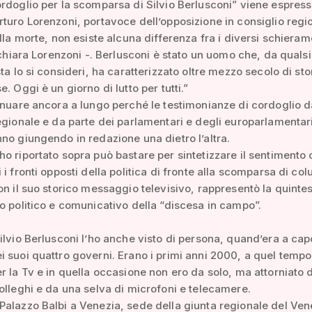
rdoglio per la scomparsa di Silvio Berlusconi” viene espres
turo Lorenzoni, portavoce dell’opposizione in consiglio regi
alla morte, non esiste alcuna differenza fra i diversi schieram
dichiara Lorenzoni -. Berlusconi è stato un uomo che, da qualsi
ta lo si consideri, ha caratterizzato oltre mezzo secolo di sto
. Oggi è un giorno di lutto per tutti.”
inuare ancora a lungo perché le testimonianze di cordoglio d
egionale e da parte dei parlamentari e degli europarlamentar
no giungendo in redazione una dietro l’altra.
o riportato sopra può bastare per sintetizzare il sentimento
i fronti opposti della politica di fronte alla scomparsa di col
on il suo storico messaggio televisivo, rappresentò la quint
o politico e comunicativo della “discesa in campo”.
ilvio Berlusconi l’ho anche visto di persona, quand’era a cap
 suoi quattro governi. Erano i primi anni 2000, a quel tempo
r la Tv e in quella occasione non ero da solo, ma attorniato 
olleghi e da una selva di microfoni e telecamere.
alazzo Balbi a Venezia, sede della giunta regionale del Ven