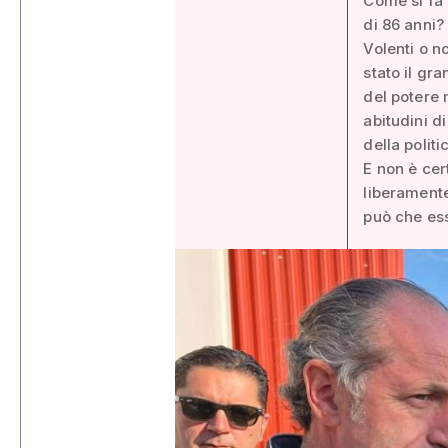
Come si fa 
di 86 anni?
Volenti o n
stato il gr
del potere 
abitudini di
della polit
E non è cer
liberamente
può che ess