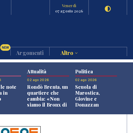
Venerdì
07 agosto 2026
NEW
Argomenti
Altro
Attualità
Politica
6
02 ago 2026
02 ago 2026
le note
Rondò Brenta, un
Scuola di
a in
quartiere che
Marostica,
o
cambia: «Non
Giovine e
siamo il Bronx di
Donazzan
Bassano, qui si
replicano alle
vive bene»
opposizioni