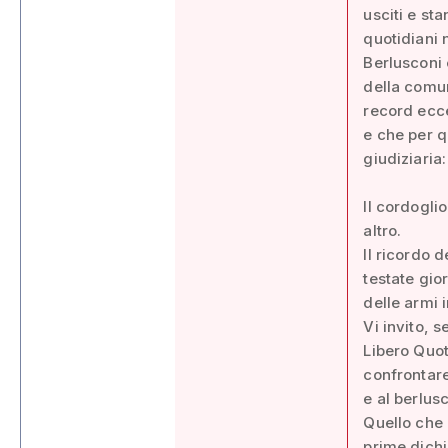
usciti e st
quotidiani n
Berlusconi 
della comun
record ecce
e che per q
giudiziaria:
Il cordogli
altro.
Il ricordo 
testate gio
delle armi i
Vi invito, s
Libero Quot
confrontare
e al berlus
Quello che 
prime dichi