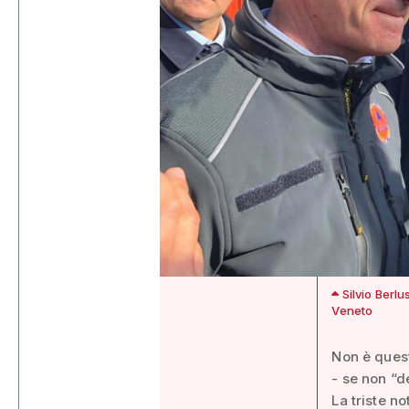
Silvio Berlu
Veneto
Non è quest
- se non “d
La triste no