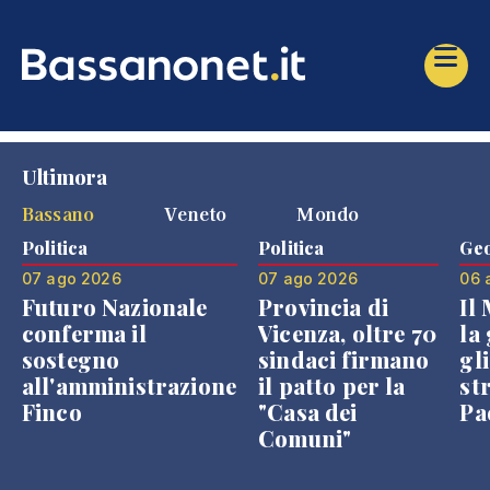
Ultimora
Bassano
Veneto
Mondo
Politica
Politica
Geo
07 ago 2026
07 ago 2026
06 
Futuro Nazionale
Provincia di
Il
conferma il
Vicenza, oltre 70
la 
sostegno
sindaci firmano
gli
all'amministrazione
il patto per la
st
Finco
"Casa dei
Pae
Comuni"