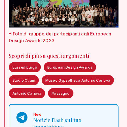
Foto di gruppo dei partecipanti agli European
Design Awards 2023
Scopri di più su questi argomenti
Lussemburgo
European Design Awards
Studio Otium
Museo Gypsotheca Antonio Canova
Antonio Canova
Possagno
New
Notizie flash sul tuo
smartphone