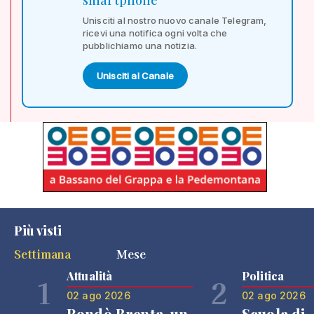
Unisciti al nostro nuovo canale Telegram,
ricevi una notifica ogni volta che
pubblichiamo una notizia.
Unisciti al Canale
Più visti
Settimana
Mese
Attualità
Politica
1
2
02 ago 2026
02 ago 2026
Rondò Brenta, un
Scuola di