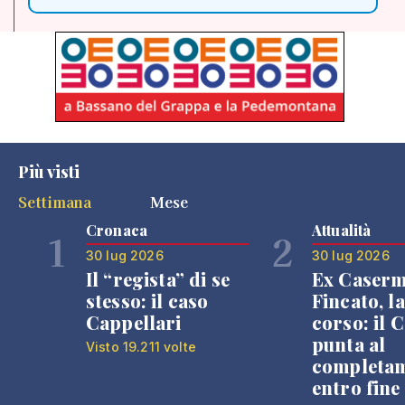
Più visti
Settimana
Mese
Cronaca
Attualità
1
2
30 lug 2026
30 lug 2026
Il “regista” di se
Ex Caser
stesso: il caso
Fincato, la
Cappellari
corso: il
punta al
Visto 19.211 volte
completa
entro fine