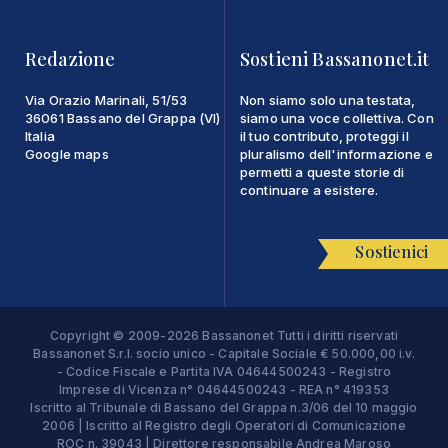
Redazione
Sostieni Bassanonet.it
Via Orazio Marinali, 51/53
Non siamo solo una testata,
36061 Bassano del Grappa (VI)
siamo una voce collettiva. Con
Italia
il tuo contributo, proteggi il
Google maps
pluralismo dell'informazione e
permetti a queste storie di
continuare a esistere.
Sostienici
Copyright © 2009-2026 Bassanonet Tutti i diritti riservati
Bassanonet S.r.l. socio unico - Capitale Sociale € 50.000,00 i.v.
- Codice Fiscale e Partita IVA 04644500243 - Registro
Imprese di Vicenza n° 04644500243 - REA n° 419353
Iscritto al Tribunale di Bassano del Grappa n.3/06 del 10 maggio
2006 | Iscritto al Registro degli Operatori di Comunicazione
ROC n. 39043 | Direttore responsabile Andrea Maroso