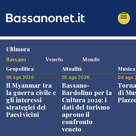
Ultimora
Bassano
Veneto
Mondo
Geopolitica
Attualità
Musica
06 ago 2026
05 ago 2026
04 ago 
Il Myanmar tra
Bassano-
Torna
la guerra civile e
Bardolino per la
di Mus
gli interessi
Cultura 2029: i
Piazz
strategici dei
dati del turismo
Paesi vicini
aprono il
confronto
veneto