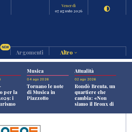
Venerdì
07 agosto 2026
NEW
Argomenti
Altro
Musica
Attualità
6
04 ago 2026
02 ago 2026
-
Tornano le note
Rondò Brenta, un
o per la
di Musica in
quartiere che
029: i
Piazzotto
cambia: «Non
turismo
siamo il Bronx di
l
Bassano, qui si
o veneto
vive bene»