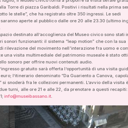
luglio, il Museo civico torna a proporre la visita serale gratu
lla Torre di piazza Garibaldi. Positivi i risultati nella prima se
tto le stelle”, che ha registrato oltre 350 ingressi. Le sedi
 saranno aperte al pubblico dalle ore 20 alle 23.30 (ultimo in
.
pazio destinato all’accoglienza del Museo civico sono stati in
ri sonori funzionanti: il sistema “leap motion” che con la sua
di rilevazione del movimento nell'interazione fra uomo e co
e una visita multimediale del patrimonio museale è stato ott
ello sonoro per offrire nuovi contenuti audio.
’ingresso gratuito sarà offerta l’opportunità di una visita guid
 euro; l’itinerario denominato “Da Guariento a Canova, capola
 si snoderà fra le collezioni permanenti. L’avvio della visita 
due turni, alle ore 21 e alle 22, da prenotare a questi recapiti: 
1;
info@museibassano.it
.