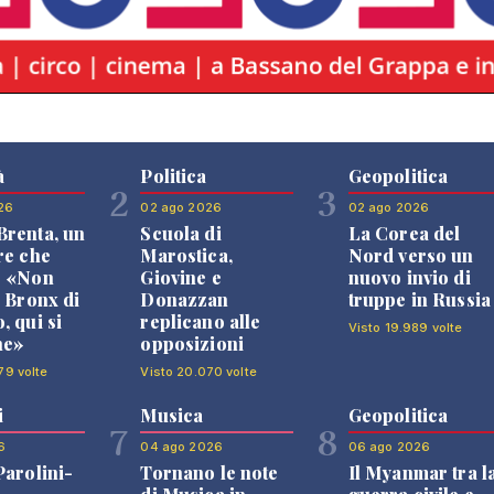
à
Politica
Geopolitica
2
3
26
02 ago 2026
02 ago 2026
renta, un
Scuola di
La Corea del
re che
Marostica,
Nord verso un
: «Non
Giovine e
nuovo invio di
l Bronx di
Donazzan
truppe in Russia
, qui si
replicano alle
Visto 19.989 volte
ne»
opposizioni
79 volte
Visto 20.070 volte
i
Musica
Geopolitica
7
8
6
04 ago 2026
06 ago 2026
Parolini-
Tornano le note
Il Myanmar tra l