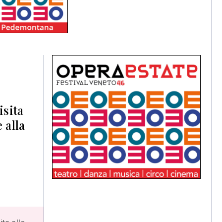
isita
 alla