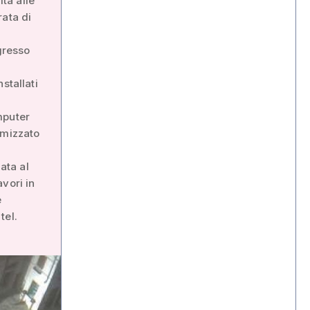
ita alle
rata di
gresso
stallati
mputer
imizzato
ata al
vori in
è
tel.