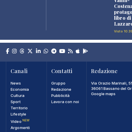
Vanin-
Costena
protago
libro d
Lazzaro
Visto 10.3
Canali
Contatti
Redazione
News
Gruppo
Via Orazio Marinali, 5
36061 Bassano del Gra
Economia
Redazione
Google maps
Cultura
Pubblicità
Sport
Lavora con noi
Territorio
Lifestyle
NEW
Video
Argomenti