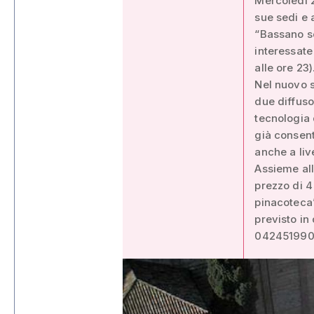
Mercoledì 2 
sue sedi e a
“Bassano so
interessate
alle ore 23)
Nel nuovo s
due diffuso
tecnologia 
già consent
anche a liv
Assieme all
prezzo di 4
pinacoteca”
previsto in 
042451990