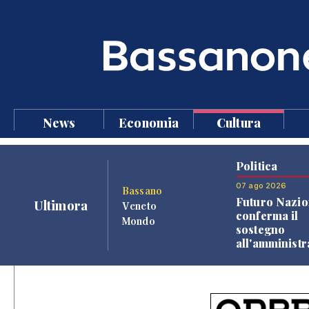
News
Economia
Cultura
Politica
07 ago 2026
Bassano
Futuro Nazio
Ultimora
Veneto
conferma il
Mondo
sostegno
all'amminist
Finco