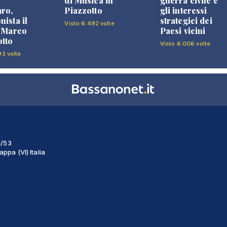
di Musica in
guerra civile e
ro,
Piazzotto
gli interessi
nista il
strategici dei
Visto 6.492 volte
i Marco
Paesi vicini
tto
Visto 6.006 volte
93 volte
1/53
ppa (VI) Italia