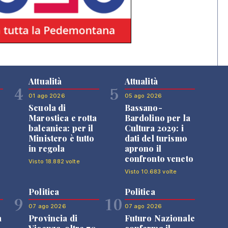
Attualità
Attualità
4
5
01 ago 2026
05 ago 2026
Scuola di
Bassano-
Marostica e rotta
Bardolino per la
balcanica: per il
Cultura 2029: i
Ministero è tutto
dati del turismo
in regola
aprono il
confronto veneto
Visto 18.882 volte
Visto 10.683 volte
Politica
Politica
9
10
07 ago 2026
07 ago 2026
a
Provincia di
Futuro Nazionale