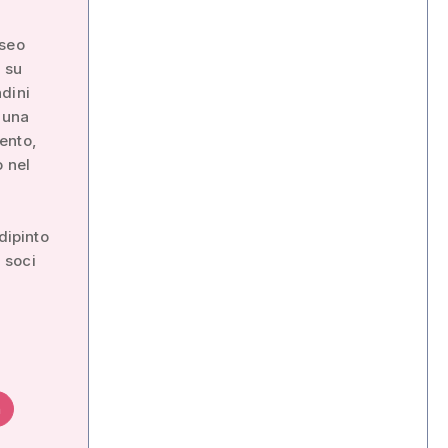
useo
a su
dini
i una
cento,
o nel
dipinto
i soci
m