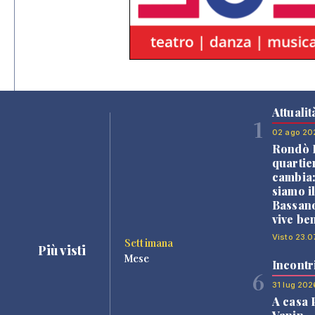
Attualit
1
02 ago 20
Rondò B
quartie
cambia
siamo i
Bassano
vive be
Visto 23.0
Settimana
Più visti
Mese
Incontr
6
31 lug 202
A casa 