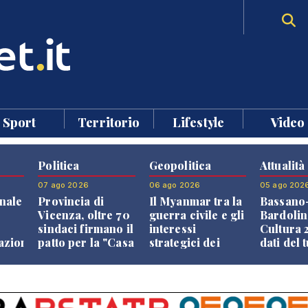
Sport
Territorio
Lifestyle
Video
Politica
Geopolitica
Attualità
07 ago 2026
06 ago 2026
05 ago 202
nale
Provincia di
Il Myanmar tra la
Bassano
Vicenza, oltre 70
guerra civile e gli
Bardolin
sindaci firmano il
interessi
Cultura 2
razione
patto per la "Casa
strategici dei
dati del 
dei Comuni"
Paesi vicini
aprono i
confront