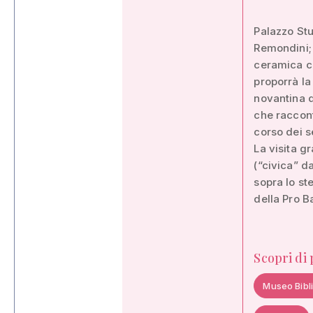
Palazzo Stu
Remondini; 
ceramica co
proporrà la
novantina di
che raccont
corso dei s
La visita g
(“civica” d
sopra lo ste
della Pro B
Scopri di
Museo Bibl