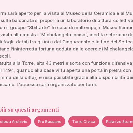
rm sarà aperto per la visita al Museo della Ceramica e al M
sulla balconata si proporrà un laboratorio di pittura collettiv
n il gruppo “Sbittarte”. In caso di maltempo, il Museo Remon
 visita alla mostra “Michelangelo inciso”, inedita selezione d
 fogli, datati tra gli inizi del Cinquecento e la fine del Sette
ano l’ininterrotta fortuna goduta dalle opere di Michelangel
ecoli.
ratuita alla Torre, alta 43 metri e sorta con funzione difensiva
al 1494, quando alla base vi fu aperta una porta in pietra con 
mma della città), è resa possibile grazie alla disponibilità de
assano. L’accesso sarà organizzato per turni.
 più su questi argomenti
ioteca Archivio
Pro Bassano
Torre Civica
Palazzo Stur