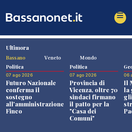
Ultimora
Bassano
Veneto
Mondo
Politica
Politica
Geo
07 ago 2026
07 ago 2026
06 
Futuro Nazionale
Provincia di
Il
conferma il
Vicenza, oltre 70
la 
sostegno
sindaci firmano
gli
all'amministrazione
il patto per la
st
Finco
"Casa dei
Pae
Comuni"