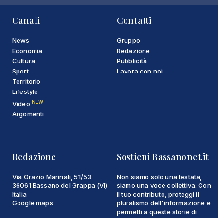
Canali
Contatti
News
Gruppo
Economia
Redazione
Cultura
Pubblicità
Sport
Lavora con noi
Territorio
Lifestyle
NEW
Video
Argomenti
Redazione
Sostieni Bassanonet.it
Via Orazio Marinali, 51/53
Non siamo solo una testata,
36061 Bassano del Grappa (VI)
siamo una voce collettiva. Con
Italia
il tuo contributo, proteggi il
Google maps
pluralismo dell'informazione e
permetti a queste storie di