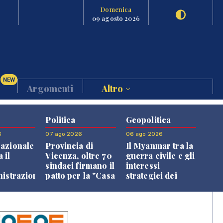
Domenica
09 agosto 2026
NEW
Argomenti
Altro
Politica
Geopolitica
6
07 ago 2026
06 ago 2026
azionale
Provincia di
Il Myanmar tra la
 il
Vicenza, oltre 70
guerra civile e gli
o
sindaci firmano il
interessi
nistrazione
patto per la "Casa
strategici dei
dei Comuni"
Paesi vicini