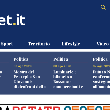
Sport
Territorio
Lifestyle
Video
Politica
Politica
Politica
08 ago 2026
08 ago 2026
07 ago 202
o
Mostra dei
Luminarie e
Futuro N
r
Presepi a San
bilancio a
conferma
Giovanni:
Bassano:
sostegn
dietrofront della
commercianti e
all'ammi
giunta e critiche
cittadini verso
Finco
dell'opposizione
una quota
volontaria