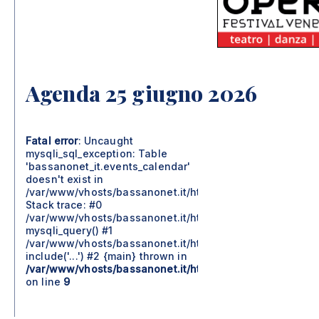
Agenda 25 giugno 2026
Fatal error
: Uncaught
mysqli_sql_exception: Table
'bassanonet_it.events_calendar'
doesn't exist in
/var/www/vhosts/bassanonet.it/httpdocs/include/moduli
Stack trace: #0
/var/www/vhosts/bassanonet.it/httpdocs/include/moduli
mysqli_query() #1
/var/www/vhosts/bassanonet.it/httpdocs/agenda.php(57)
include('...') #2 {main} thrown in
/var/www/vhosts/bassanonet.it/httpdocs/include/moduli
on line
9