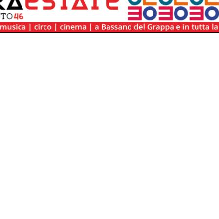
/box_agenda.php:9
/box_agenda.php(9):
:
/box_agenda.php