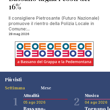
16%
Il consigliere Pietrosante (Futuro Nazionale)
promuove il rientro della Polizia Locale in
Comune:...
28 mag 2026
Più visti
Settimana
Mese
Attualità
Musica
1
2
05 ago 2026
04 ago 2026
Bassano-
Tornano l