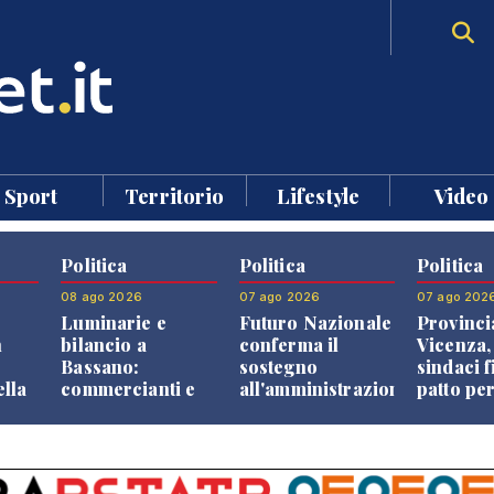
Sport
Territorio
Lifestyle
Video
Politica
Politica
Politica
08 ago 2026
07 ago 2026
07 ago 202
Luminarie e
Futuro Nazionale
Provinci
n
bilancio a
conferma il
Vicenza,
Bassano:
sostegno
sindaci f
ella
commercianti e
all'amministrazione
patto per
che
cittadini verso
Finco
dei Com
ione
una quota
volontaria