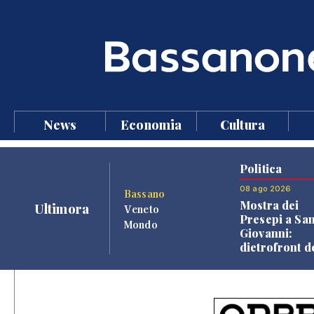
News
Economia
Cultura
Politica
08 ago 2026
Bassano
Mostra dei
Ultimora
Veneto
Presepi a Sa
Mondo
Giovanni:
dietrofront d
giunta e criti
dell'opposiz