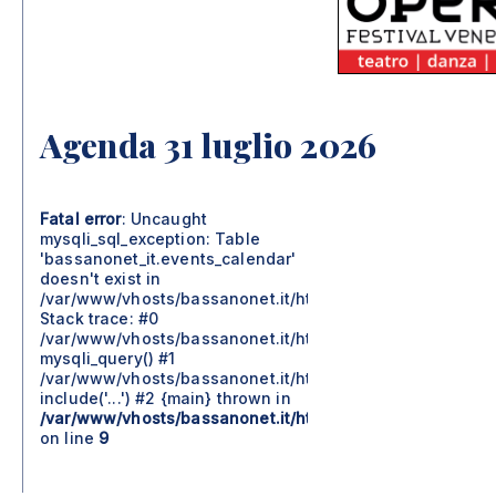
Agenda 31 luglio 2026
Fatal error
: Uncaught
mysqli_sql_exception: Table
'bassanonet_it.events_calendar'
doesn't exist in
/var/www/vhosts/bassanonet.it/httpdocs/include/moduli
Stack trace: #0
/var/www/vhosts/bassanonet.it/httpdocs/include/moduli
mysqli_query() #1
/var/www/vhosts/bassanonet.it/httpdocs/agenda.php(57)
include('...') #2 {main} thrown in
/var/www/vhosts/bassanonet.it/httpdocs/include/moduli
on line
9