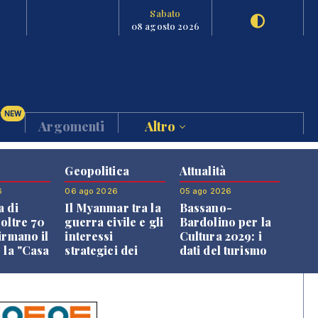
Sabato
08 agosto 2026
NEW
Argomenti
Altro
Geopolitica
Attualità
6
06 ago 2026
05 ago 2026
a di
Il Myanmar tra la
Bassano-
 oltre 70
guerra civile e gli
Bardolino per la
irmano il
interessi
Cultura 2029: i
 la "Casa
strategici dei
dati del turismo
uni"
Paesi vicini
aprono il
confronto veneto