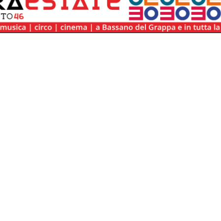
/box_agenda.php:9
/box_agenda.php(9):
:
/box_agenda.php