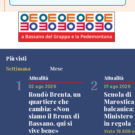
Più visti
Settimana
Mese
Attualità
Attualità
1
2
02 ago 2026
01 ago 2026
Rondò Brenta, un
Scuola di
quartiere che
Marostica 
cambia: «Non
balcanica: 
siamo il Bronx di
Ministero 
Bassano, qui si
in regola
vive bene»
Visto 18.869 v