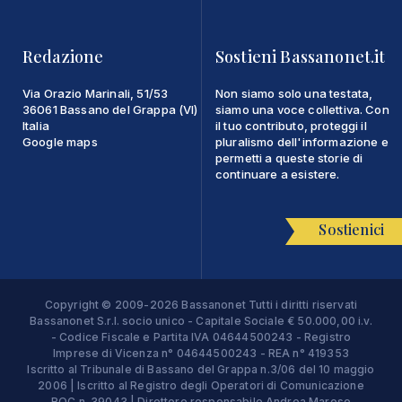
Redazione
Sostieni Bassanonet.it
Via Orazio Marinali, 51/53
Non siamo solo una testata,
36061 Bassano del Grappa (VI)
siamo una voce collettiva. Con
Italia
il tuo contributo, proteggi il
Google maps
pluralismo dell'informazione e
permetti a queste storie di
continuare a esistere.
Sostienici
Copyright © 2009-2026 Bassanonet Tutti i diritti riservati
Bassanonet S.r.l. socio unico - Capitale Sociale € 50.000,00 i.v.
- Codice Fiscale e Partita IVA 04644500243 - Registro
Imprese di Vicenza n° 04644500243 - REA n° 419353
Iscritto al Tribunale di Bassano del Grappa n.3/06 del 10 maggio
2006 | Iscritto al Registro degli Operatori di Comunicazione
ROC n. 39043 | Direttore responsabile Andrea Maroso