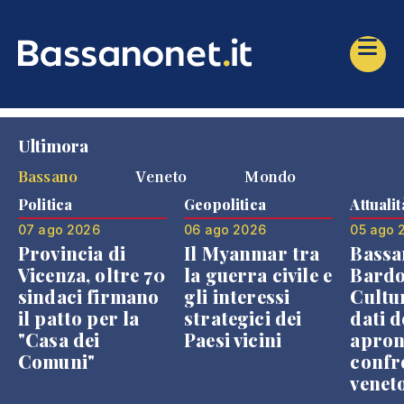
Ultimora
Bassano
Veneto
Mondo
Politica
Geopolitica
Attualit
07 ago 2026
06 ago 2026
05 ago 
Provincia di
Il Myanmar tra
Bassa
Vicenza, oltre 70
la guerra civile e
Bardo
sindaci firmano
gli interessi
Cultur
il patto per la
strategici dei
dati d
"Casa dei
Paesi vicini
apron
Comuni"
confr
venet