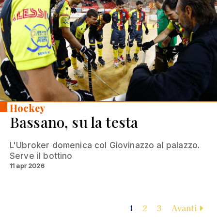
Hockey
Bassano, su la testa
L'Ubroker domenica col Giovinazzo al palazzo.
Serve il bottino
11 apr 2026
1
2
3
Avanti