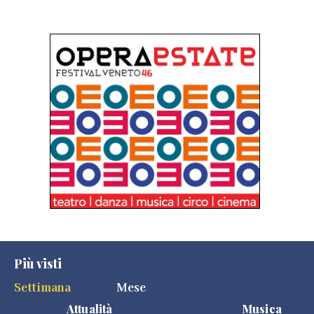
Più visti
Settimana
Mese
Attualità
Musica