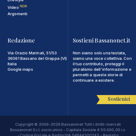
NEW
Video
Argomenti
Redazione
Sostieni Bassanonet.it
Via Orazio Marinali, 51/53
Non siamo solo una testata,
36061 Bassano del Grappa (VI)
siamo una voce collettiva. Con
Italia
il tuo contributo, proteggi il
Google maps
pluralismo dell'informazione e
permetti a queste storie di
continuare a esistere.
Sostienici
Copyright © 2009-2026 Bassanonet Tutti i diritti riservati
Bassanonet S.r.l. socio unico - Capitale Sociale € 50.000,00 i.v.
- Codice Fiscale e Partita IVA 04644500243 - Registro