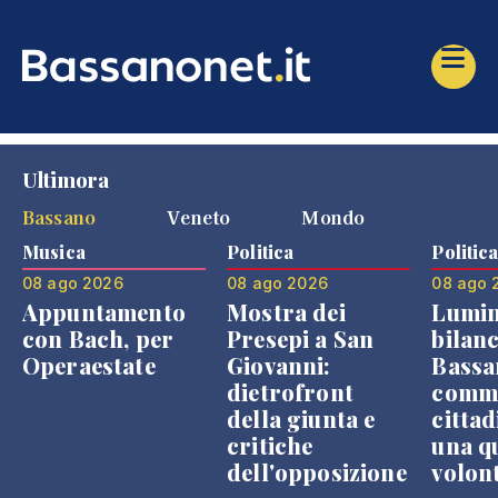
Ultimora
Bassano
Veneto
Mondo
Musica
Politica
Politic
08 ago 2026
08 ago 2026
08 ago 
Appuntamento
Mostra dei
Lumin
con Bach, per
Presepi a San
bilanc
Operaestate
Giovanni:
Bassa
dietrofront
comme
della giunta e
cittad
critiche
una q
dell'opposizione
volon