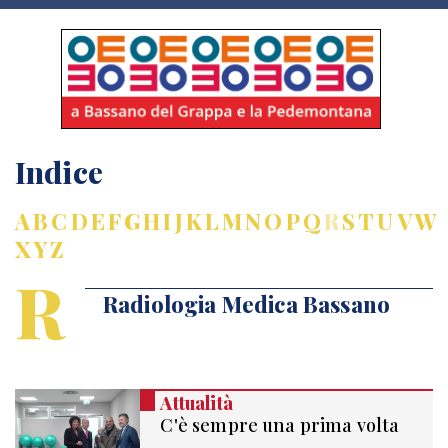
Indice
A
B
C
D
E
F
G
H
I
J
K
L
M
N
O
P
Q
R
S
T
U
V
W
X
Y
Z
R
Radiologia Medica Bassano
Attualità
C'è sempre una prima volta