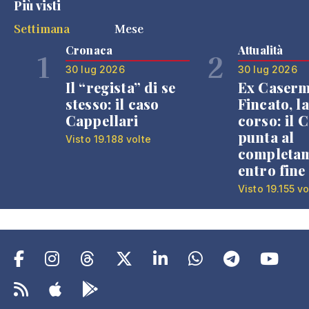
Più visti
Settimana
Mese
Cronaca
Attualità
1
2
30 lug 2026
30 lug 2026
Il “regista” di se
Ex Caser
stesso: il caso
Fincato, la
Cappellari
corso: il
punta al
Visto 19.188 volte
completa
entro fine
Visto 19.155 vo