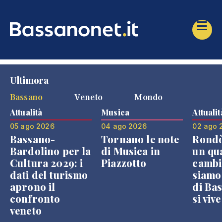
Ultimora
Bassano
Veneto
Mondo
Attualità
Musica
Attualit
05 ago 2026
04 ago 2026
02 ago 
Bassano-
Tornano le note
Rondò
Bardolino per la
di Musica in
un qu
Cultura 2029: i
Piazzotto
cambi
dati del turismo
siamo
aprono il
di Bas
confronto
si viv
veneto