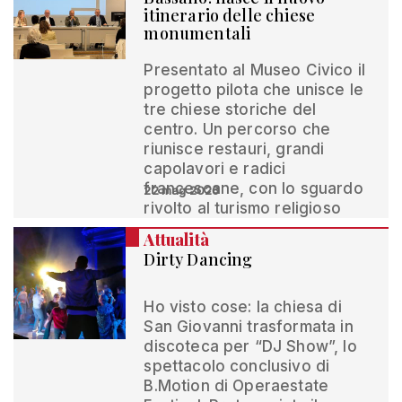
itinerario delle chiese
monumentali
Presentato al Museo Civico il
progetto pilota che unisce le
tre chiese storiche del
centro. Un percorso che
riunisce restauri, grandi
capolavori e radici
francescane, con lo sguardo
22 mag 2026
rivolto al turismo religioso
Attualità
Dirty Dancing
Ho visto cose: la chiesa di
San Giovanni trasformata in
discoteca per “DJ Show”, lo
spettacolo conclusivo di
B.Motion di Operaestate