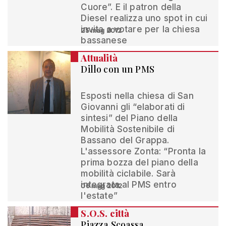
Cuore”. E il patron della
Diesel realizza uno spot in cui
invita a votare per la chiesa
25 mag 2012
bassanese
Attualità
Dillo con un PMS
Esposti nella chiesa di San
Giovanni gli “elaborati di
sintesi” del Piano della
Mobilità Sostenibile di
Bassano del Grappa.
L'assessore Zonta: “Pronta la
prima bozza del piano della
mobilità ciclabile. Sarà
integrata al PMS entro
06 mag 2012
l'estate”
S.O.S. città
Piazza Scoassa