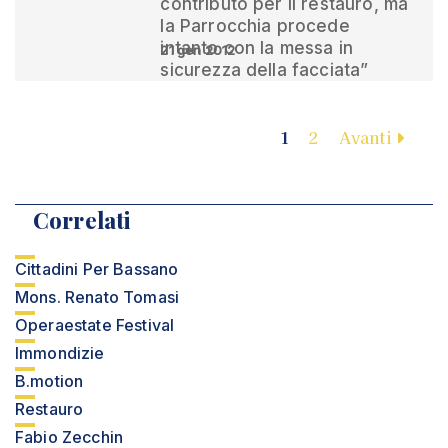
contributo per il restauro, ma
la Parrocchia procede
intanto con la messa in
21 gen 2012
sicurezza della facciata”
1
2
Avanti
Correlati
Cittadini Per Bassano
Mons. Renato Tomasi
Operaestate Festival
Immondizie
B.motion
Restauro
Fabio Zecchin