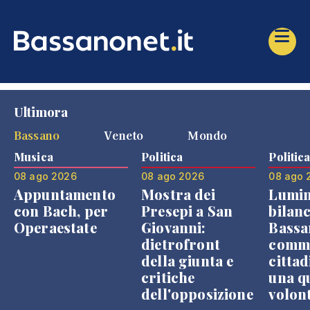
Ultimora
Bassano
Veneto
Mondo
Musica
Politica
Politic
08 ago 2026
08 ago 2026
08 ago 
Appuntamento
Mostra dei
Lumin
con Bach, per
Presepi a San
bilanc
Operaestate
Giovanni:
Bassa
dietrofront
comme
della giunta e
cittad
critiche
una q
dell'opposizione
volon