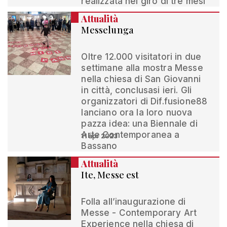
realizzata nel giro di tre mesi
Attualità
Messelunga
Oltre 12.000 visitatori in due
settimane alla mostra Messe
nella chiesa di San Giovanni
in città, conclusasi ieri. Gli
organizzatori di Dif.fusione88
lanciano ora la loro nuova
pazza idea: una Biennale di
Arte Contemporanea a
11 apr 2023
Bassano
Attualità
Ite, Messe est
Folla all’inaugurazione di
Messe - Contemporary Art
Experience nella chiesa di