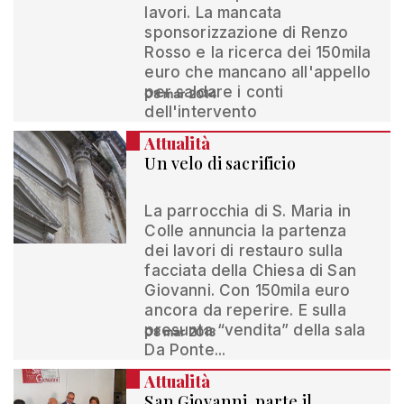
lavori. La mancata
sponsorizzazione di Renzo
Rosso e la ricerca dei 150mila
euro che mancano all'appello
per saldare i conti
08 mar 2014
dell'intervento
Attualità
Un velo di sacrificio
La parrocchia di S. Maria in
Colle annuncia la partenza
dei lavori di restauro sulla
facciata della Chiesa di San
Giovanni. Con 150mila euro
ancora da reperire. E sulla
presunta “vendita” della sala
08 mar 2013
Da Ponte...
Attualità
San Giovanni, parte il