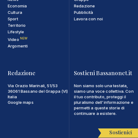
Economia
Redazione
Cultura
Pubblicità
Sport
Lavora con noi
Territorio
Lifestyle
NEW
Video
Argomenti
Redazione
Sostieni Bassanonet.it
Via Orazio Marinali, 51/53
Non siamo solo una testata,
36061 Bassano del Grappa (VI)
siamo una voce collettiva. Con
Italia
il tuo contributo, proteggi il
Google maps
pluralismo dell'informazione e
permetti a queste storie di
continuare a esistere.
Sostienici