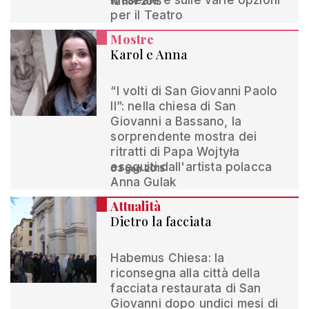
Museale e sulle varie opzioni
12 nov 2015
per il Teatro
Mostre
Karol e Anna
“I volti di San Giovanni Paolo
II”: nella chiesa di San
Giovanni a Bassano, la
sorprendente mostra dei
ritratti di Papa Wojtyła
eseguiti dall'artista polacca
03 gen 2015
Anna Gulak
Attualità
Dietro la facciata
Habemus Chiesa: la
riconsegna alla città della
facciata restaurata di San
Giovanni dopo undici mesi di