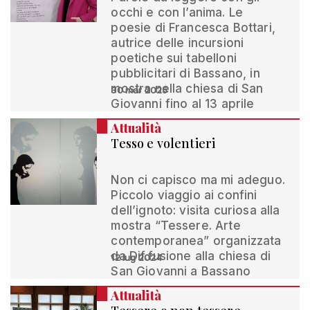
occhi e con l’anima. Le
poesie di Francesca Bottari,
autrice delle incursioni
poetiche sui tabelloni
pubblicitari di Bassano, in
mostra nella chiesa di San
30 mar 2025
Giovanni fino al 13 aprile
Attualità
Tesso e volentieri
Non ci capisco ma mi adeguo.
Piccolo viaggio ai confini
dell’ignoto: visita curiosa alla
mostra “Tessere. Arte
contemporanea” organizzata
da Dif.fusione alla chiesa di
12 lug 2024
San Giovanni a Bassano
Attualità