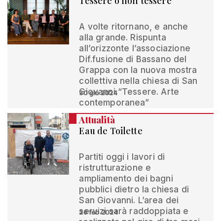
Tessere o non tessere
A volte ritornano, e anche
alla grande. Rispunta
all’orizzonte l’associazione
Dif.fusione di Bassano del
Grappa con la nuova mostra
collettiva nella chiesa di San
Giovanni “Tessere. Arte
30 giu 2024
contemporanea”
Attualità
Eau de Toilette
Partiti oggi i lavori di
ristrutturazione e
ampliamento dei bagni
pubblici dietro la chiesa di
San Giovanni. L’area dei
servizi sarà raddoppiata e
26 feb 2024