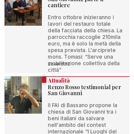
cantiere
Entro ottobre inizieranno i
lavori del restauro totale
della facciata della chiesa. La
parrocchia raccoglie 210mila
euro, ma è solo la metà della
spesa prevista. L'arciprete
mons. Tomasi: “Serve una
mobilitazione collettiva della
22 set 2012
città”
Attualità
Renzo Rosso testimonial per
San Giovanni
Il FAI di Bassano propone la
chiesa di San Giovanni tra i
beni italiani da salvare
nell'ambito del contest
internazionale “I Luoghi del