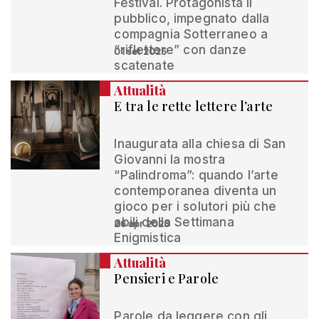
Festival. Protagonista il
pubblico, impegnato dalla
compagnia Sotterraneo a
“riflettere” con danze
01 set 2025
scatenate
Attualità
E tra le rette lettere l’arte
Inaugurata alla chiesa di San
Giovanni la mostra
“Palindroma”: quando l’arte
contemporanea diventa un
gioco per i solutori più che
abili della Settimana
26 apr 2025
Enigmistica
Attualità
Pensieri e Parole
Parole da leggere con gli