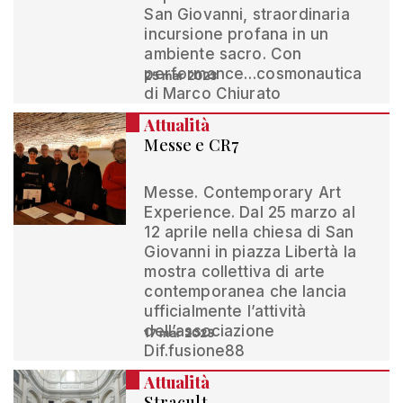
San Giovanni, straordinaria
incursione profana in un
ambiente sacro. Con
performance…cosmonautica
25 mar 2023
di Marco Chiurato
Attualità
Messe e CR7
Messe. Contemporary Art
Experience. Dal 25 marzo al
12 aprile nella chiesa di San
Giovanni in piazza Libertà la
mostra collettiva di arte
contemporanea che lancia
ufficialmente l’attività
dell’associazione
17 mar 2023
Dif.fusione88
Attualità
Stracult