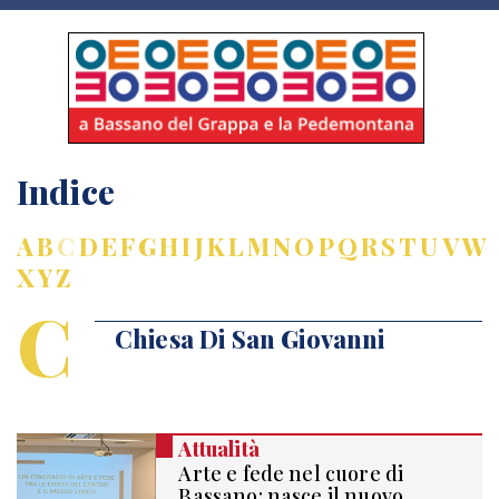
Indice
A
B
C
D
E
F
G
H
I
J
K
L
M
N
O
P
Q
R
S
T
U
V
W
X
Y
Z
C
Chiesa Di San Giovanni
Attualità
Arte e fede nel cuore di
Bassano: nasce il nuovo