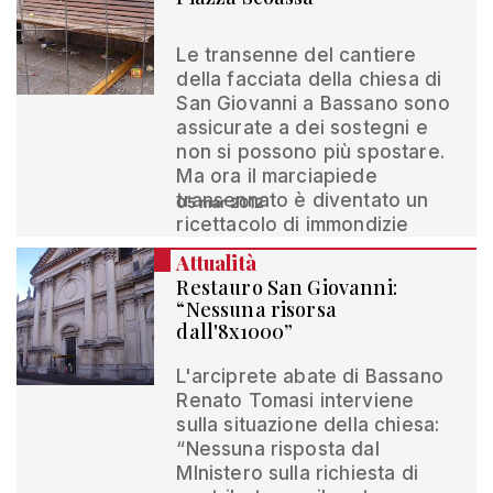
Le transenne del cantiere
della facciata della chiesa di
San Giovanni a Bassano sono
assicurate a dei sostegni e
non si possono più spostare.
Ma ora il marciapiede
transennato è diventato un
05 mar 2012
ricettacolo di immondizie
Attualità
Restauro San Giovanni:
“Nessuna risorsa
dall'8x1000”
L'arciprete abate di Bassano
Renato Tomasi interviene
sulla situazione della chiesa:
“Nessuna risposta dal
MInistero sulla richiesta di