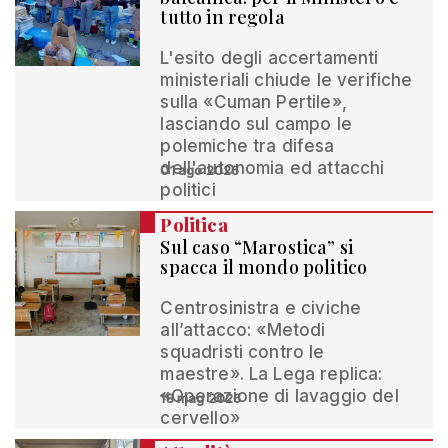
tutto in regola
L'esito degli accertamenti
ministeriali chiude le verifiche
sulla «Cuman Pertile»,
lasciando sul campo le
polemiche tra difesa
dell'autonomia ed attacchi
01 ago 2026
politici
Politica
Sul caso “Marostica” si
spacca il mondo politico
Centrosinistra e civiche
all’attacco: «Metodi
squadristi contro le
maestre». La Lega replica:
«Operazione di lavaggio del
18 mag 2026
cervello»