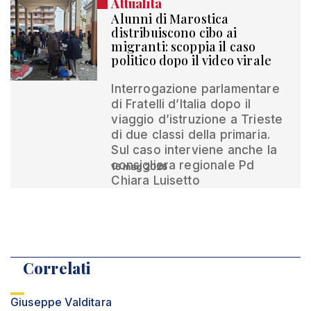
Attualità
Alunni di Marostica
distribuiscono cibo ai
migranti: scoppia il caso
politico dopo il video virale
Interrogazione parlamentare
di Fratelli d’Italia dopo il
viaggio d’istruzione a Trieste
di due classi della primaria.
Sul caso interviene anche la
consigliera regionale Pd
16 mag 2026
Chiara Luisetto
Correlati
Giuseppe Valditara