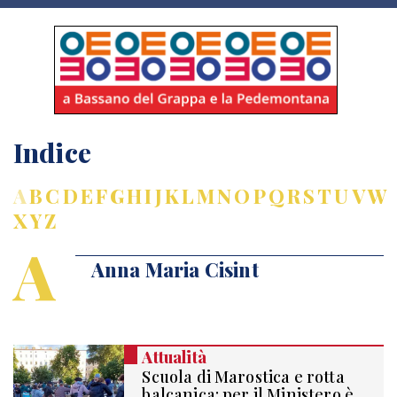
Indice
A
B
C
D
E
F
G
H
I
J
K
L
M
N
O
P
Q
R
S
T
U
V
W
X
Y
Z
A
Anna Maria Cisint
Attualità
Scuola di Marostica e rotta
balcanica: per il Ministero è