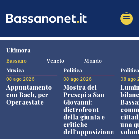
Ultimora
Bassano
Veneto
Mondo
Musica
Politica
Politic
08 ago 2026
08 ago 2026
08 ago 
Appuntamento
Mostra dei
Lumin
con Bach, per
Presepi a San
bilanc
Operaestate
Giovanni:
Bassa
dietrofront
comme
della giunta e
cittad
critiche
una q
dell'opposizione
volon