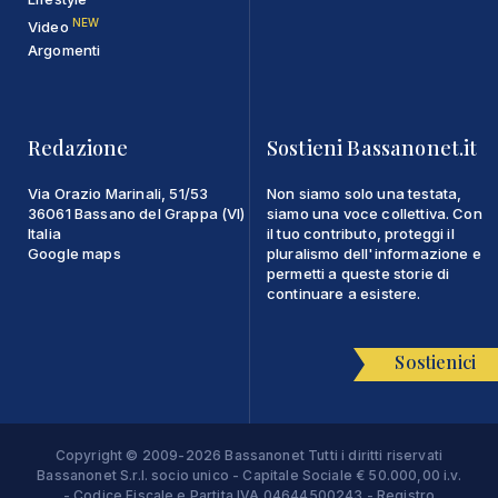
NEW
Video
Argomenti
Redazione
Sostieni Bassanonet.it
Via Orazio Marinali, 51/53
Non siamo solo una testata,
36061 Bassano del Grappa (VI)
siamo una voce collettiva. Con
Italia
il tuo contributo, proteggi il
Google maps
pluralismo dell'informazione e
permetti a queste storie di
continuare a esistere.
Sostienici
Copyright © 2009-2026 Bassanonet Tutti i diritti riservati
Bassanonet S.r.l. socio unico - Capitale Sociale € 50.000,00 i.v.
- Codice Fiscale e Partita IVA 04644500243 - Registro