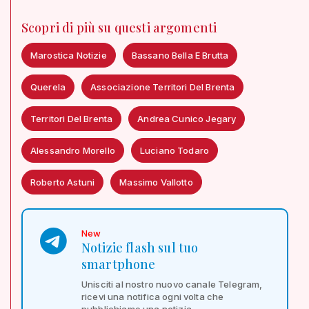
Scopri di più su questi argomenti
Marostica Notizie
Bassano Bella E Brutta
Querela
Associazione Territori Del Brenta
Territori Del Brenta
Andrea Cunico Jegary
Alessandro Morello
Luciano Todaro
Roberto Astuni
Massimo Vallotto
New
Notizie flash sul tuo
smartphone
Unisciti al nostro nuovo canale Telegram,
ricevi una notifica ogni volta che
pubblichiamo una notizia.