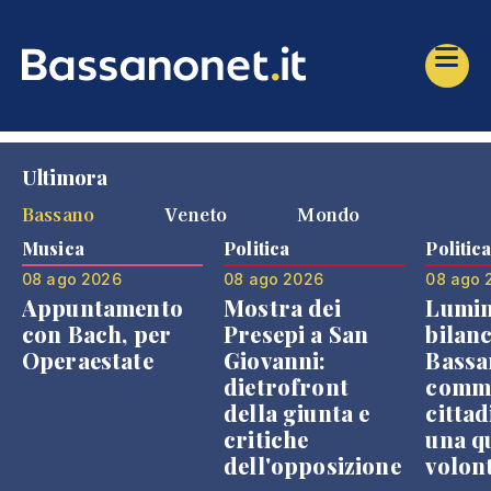
Ultimora
Bassano
Veneto
Mondo
Musica
Politica
Politic
08 ago 2026
08 ago 2026
08 ago 
Appuntamento
Mostra dei
Lumin
con Bach, per
Presepi a San
bilanc
Operaestate
Giovanni:
Bassa
dietrofront
comme
della giunta e
cittad
critiche
una q
dell'opposizione
volon