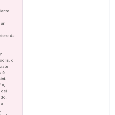
iante.
i un
hiere da
in
olis, di
ciate
o è
ini.
ia,
 del
ndo.
ma
,