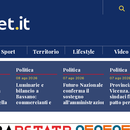
Sport
Territorio
Lifestyle
Video
Politica
Politica
Politica
08 ago 2026
07 ago 2026
07 ago 202
Luminarie e
Futuro Nazionale
Provinci
n
bilancio a
conferma il
Vicenza,
Bassano:
sostegno
sindaci f
ella
commercianti e
all'amministrazione
patto per
che
cittadini verso
Finco
dei Com
ione
una quota
volontaria