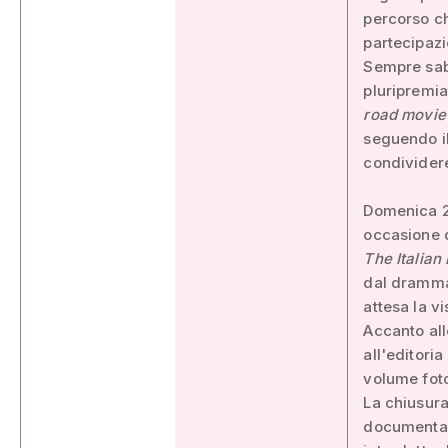
percorso ch
partecipazi
Sempre sab
pluripremia
road movie
seguendo il
condivider
Domenica 21
occasione d
The Italian
dal drammat
attesa la v
Accanto all
all'editori
volume fot
La chiusura
documenta