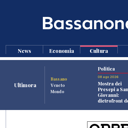
News
Economia
Cultura
Politica
08 ago 2026
Bassano
Mostra dei
Ultimora
Veneto
Presepi a Sa
Mondo
Giovanni:
dietrofront d
giunta e criti
dell'opposiz