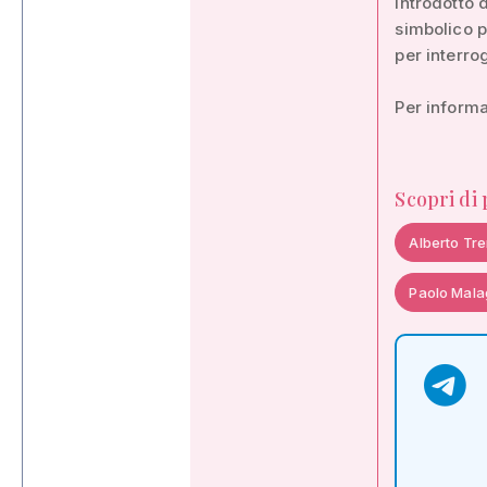
introdotto 
simbolico p
per interro
Per informa
Scopri di
Alberto Tre
Paolo Mala