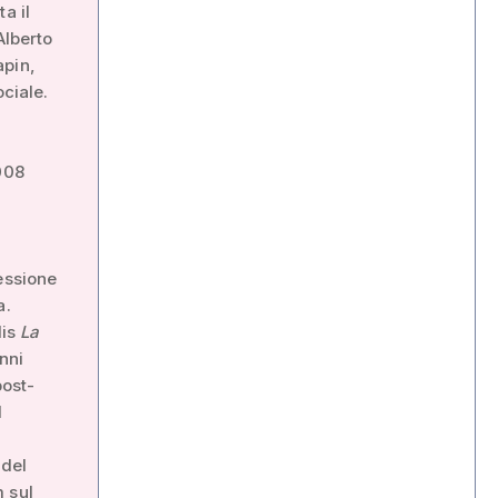
a il
Alberto
apin,
ociale.
i
008
essione
a.
lis
La
nni
post-
l
 del
 sul