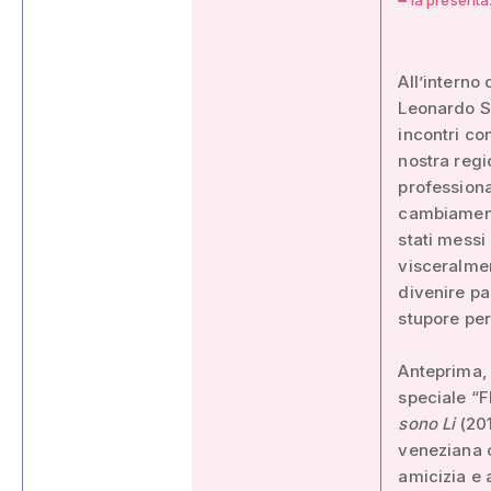
All’interno
Leonardo Sc
incontri co
nostra regio
professiona
cambiamento
stati messi
visceralmen
divenire pa
stupore per 
Anteprima, 
speciale “F
sono Li
(201
veneziana c
amicizia e 