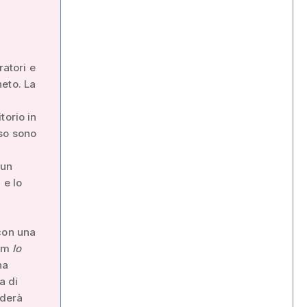
ratori e
eto. La
torio in
so sono
 un
 e lo
con una
ilm
Io
na
a di
nderà