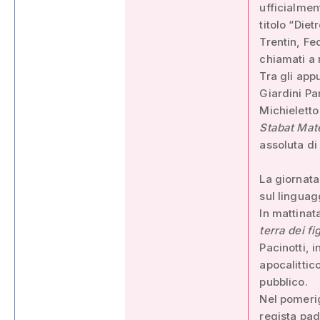
ufficialmen
titolo “Die
Trentin, Fe
chiamati a 
Tra gli app
Giardini Par
Michieletto
Stabat Mat
assoluta di
La giornata
sul linguag
In mattinat
terra dei fig
Pacinotti, 
apocalittic
pubblico.
Nel pomerig
regista pad