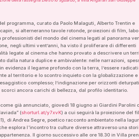
 del programma, curato da Paolo Malaguti, Alberto Trentin e
apin, si alterneranno tavole rotonde, proiezioni di film, labo
n professionisti del mondo del cinema legati al panorama ven
ne, negli ultimi vent’anni, ha visto il proliferare di differenti
lità legate al cinema che hanno provato a descrivere un terri
 dalla natura duplice e ambivalente: nelle narrazioni, spes
 in evidenza il legame profondo con la terra, l’essere radicati
te al territorio e lo scontro inquieto con la globalizzazione e
esaggistico complesso; l’indignazione per orizzonti deturpati
scorci ancora carichi di bellezza, dal profilo identitario.
come già annunciato, giovedì 18 giugno ai Giardini Parolini 
laviada” (
shorturl.at/y7xvK
) a cui seguirà la proiezione del f
1), di Andrea Segre, poetico racconto ambientato nella lagu
he esplora l'incontro tra culture diverse attraverso una stori
appartenenza. Il giorno successivo alle ore 18.30 in Villa pre