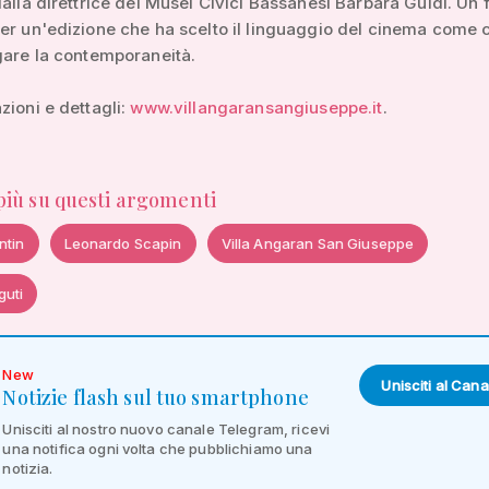
dalla direttrice dei Musei Civici Bassanesi Barbara Guidi. Un 
er un'edizione che ha scelto il linguaggio del cinema come 
gare la contemporaneità.
zioni e dettagli:
www.villangaransangiuseppe.it
.
 più su questi argomenti
ntin
Leonardo Scapin
Villa Angaran San Giuseppe
guti
New
Unisciti al Cana
Notizie flash sul tuo smartphone
Unisciti al nostro nuovo canale Telegram, ricevi
una notifica ogni volta che pubblichiamo una
notizia.