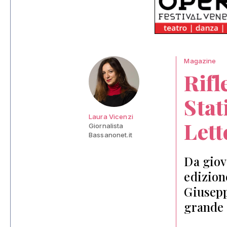
Magazine
Rifl
Stat
Laura Vicenzi
Lett
Giornalista
Bassanonet.it
Da giov
edizion
Giuseppe
grande