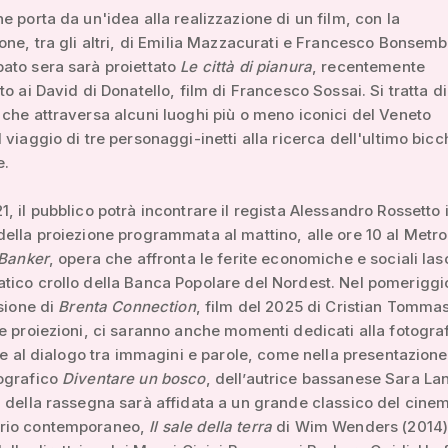
e porta da un'idea alla realizzazione di un film, con la
one, tra gli altri, di Emilia Mazzacurati e Francesco Bonsemb
ato sera sarà proiettato
Le città di pianura
, recentemente
to ai David di Donatello, film di Francesco Sossai. Si tratta d
che attraversa alcuni luoghi più o meno iconici del Veneto
 viaggio di tre personaggi-inetti alla ricerca dell'ultimo bicc
e.
, il pubblico potrà incontrare il regista Alessandro Rossetto 
ella proiezione programmata al mattino, alle ore 10 al Metrop
 Banker
, opera che affronta le ferite economiche e sociali las
ico crollo della Banca Popolare del Nordest. Nel pomeriggi
isione di
Brenta Connection
, film del 2025 di Cristian Tommas
e proiezioni, ci saranno anche momenti dedicati alla fotograf
a e al dialogo tra immagini e parole, come nella presentazione
ografico
Diventare un bosco
, dell’autrice bassanese Sara La
 della rassegna sarà affidata a un grande classico del cine
rio contemporaneo,
Il sale della terra
di Wim Wenders (2014)