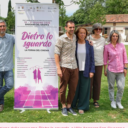
zione della rassegna
Dietro lo sguardo
, a Villa Angaran San Giuseppe