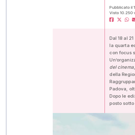
Pubblicato il 
Visto 10.250 
Dal 18 al 2
la quarta e
con focus s
Un’organizz
del cinema
della Regi
Raggruppam
Padova, olt
Dopo le edi
posto sotto 