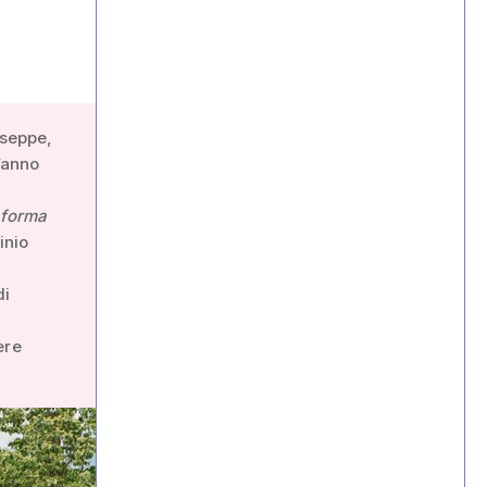
useppe,
t’anno
 forma
inio
di
ere