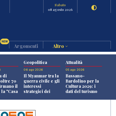
Sabato
08 agosto 2026
NEW
Argomenti
Altro
Geopolitica
Attualità
6
06 ago 2026
05 ago 2026
a di
Il Myanmar tra la
Bassano-
 oltre 70
guerra civile e gli
Bardolino per la
irmano il
interessi
Cultura 2029: i
 la "Casa
strategici dei
dati del turismo
uni"
Paesi vicini
aprono il
confronto veneto