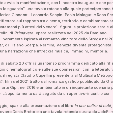
te avvio la manifestazione, con l'incontro inaugurale che port
tro lo sguardo”: una tavola rotonda alla quale parteciperanno 
derica Giancotti, Leonardo Scapin, Paolo Malaguti e Rosa Sc
riflettere sul rapporto tra cinema, territorio e cambiamento s
untamenti più attesi del venerdì, figura la proiezione serale a
olini di
Primavera
, opera realizzata nel 2025 da Damiano
 liberamente ispirata al romanzo vincitore dello Strega nel 2
er
, di Tiziano Scarpa. Nel film, Venezia diventa protagonista
 una narrazione che intreccia musica, immagini, memoria.
 di sabato 20 offrirà un intenso programma dedicato alla rifl
gio cinematografico e sulle sue connessioni con la letteratur
a, il regista Claudio Cupellini presenterà al Multisala Metropo
li
, film del 2021 tratto dal romanzo grafico pubblicato da Gia
in arte Gipi, nel 2016 e ambientato in un inquietante scenario 
o. L’appuntamento sarà seguito da un aperitivo-incontro con i
gio, spazio alla presentazione del libro
In una coltre di nubi
,
ovano Denis Brotto e a una tavola rotonda curata da JoleFilm