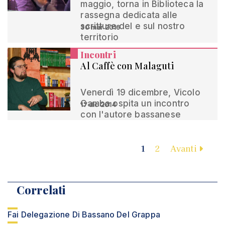
maggio, torna in Biblioteca la
rassegna dedicata alle
scritture del e sul nostro
30 mar 2016
territorio
Incontri
Al Caffè con Malaguti
Venerdì 19 dicembre, Vicolo
Gamba ospita un incontro
17 dic 2014
con l'autore bassanese
1
2
Avanti
Correlati
Fai Delegazione Di Bassano Del Grappa