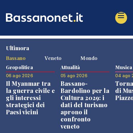
Ultimora
Bassano
Veneto
Mondo
Geopolitica
Attualità
Musica
06 ago 2026
05 ago 2026
04 ago 
Il Myanmar tra
Bassano-
Torna
la guerra civile e
Bardolino per la
di Mus
gli interessi
Cultura 2029: i
Piazz
strategici dei
dati del turismo
Paesi vicini
aprono il
confronto
veneto