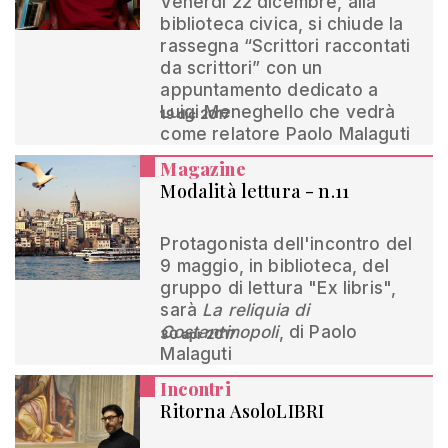
Venerdì 22 dicembre, alla
biblioteca civica, si chiude la
rassegna “Scrittori raccontati
da scrittori” con un
appuntamento dedicato a
Luigi Meneghello che vedrà
19 dic 2017
come relatore Paolo Malaguti
Magazine
Modalità lettura - n.11
Protagonista dell'incontro del
9 maggio, in biblioteca, del
gruppo di lettura "Ex libris",
sarà
La reliquia di
Costantinopoli
, di Paolo
30 apr 2017
Malaguti
Incontri
Ritorna AsoloLIBRI