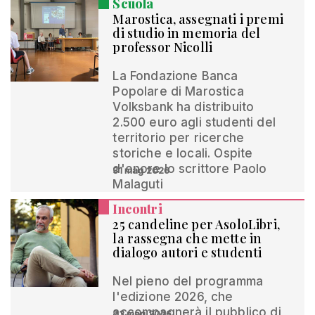
Scuola
Marostica, assegnati i premi
di studio in memoria del
professor Nicolli
La Fondazione Banca
Popolare di Marostica
Volksbank ha distribuito
2.500 euro agli studenti del
territorio per ricerche
storiche e locali. Ospite
d'onore lo scrittore Paolo
31 mag 2026
Malaguti
Incontri
25 candeline per AsoloLibri,
la rassegna che mette in
dialogo autori e studenti
Nel pieno del programma
l'edizione 2026, che
accompagnerà il pubblico di
23 mag 2026