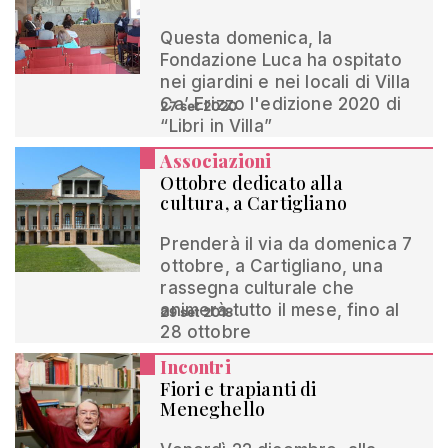
Questa domenica, la
Fondazione Luca ha ospitato
nei giardini e nei locali di Villa
Ca’ Erizzo l'edizione 2020 di
27 set 2020
“Libri in Villa”
Associazioni
Ottobre dedicato alla
cultura, a Cartigliano
Prenderà il via da domenica 7
ottobre, a Cartigliano, una
rassegna culturale che
animerà tutto il mese, fino al
29 set 2018
28 ottobre
Incontri
Fiori e trapianti di
Meneghello