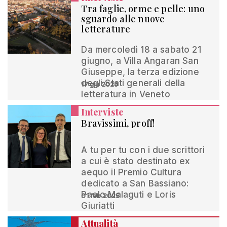
Tra faglie, orme e pelle: uno
sguardo alle nuove
letterature
Da mercoledì 18 a sabato 21
giugno, a Villa Angaran San
Giuseppe, la terza edizione
degli Stati generali della
17 giu 2025
letteratura in Veneto
Interviste
Bravissimi, proff!
A tu per tu con i due scrittori
a cui è stato destinato ex
aequo il Premio Cultura
dedicato a San Bassiano:
Paolo Malaguti e Loris
01 feb 2025
Giuriatti
Attualità