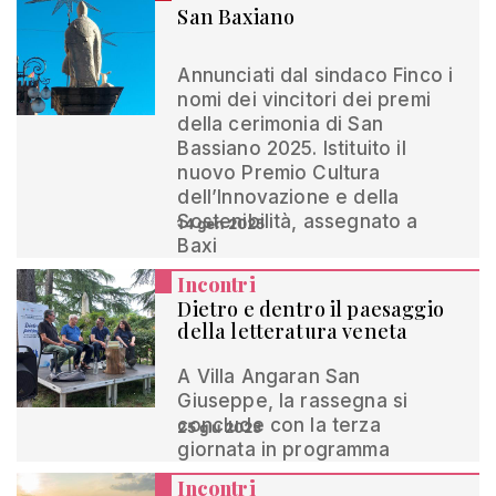
San Baxiano
Annunciati dal sindaco Finco i
nomi dei vincitori dei premi
della cerimonia di San
Bassiano 2025. Istituito il
nuovo Premio Cultura
dell’Innovazione e della
Sostenibilità, assegnato a
14 gen 2025
Baxi
Incontri
Dietro e dentro il paesaggio
della letteratura veneta
A Villa Angaran San
Giuseppe, la rassegna si
conclude con la terza
25 giu 2023
giornata in programma
Incontri