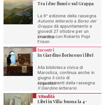
Tra i due fiumi e sul Grappa
La 9^ edizione della rassegna
Autunno letterario a Borso del
Grappa
dà appuntamento a
giovedì 27 ottobre per un
incontro con Roberto Popi
27 ott 2022
Frison
Incontri
In Giardino fioriscono i libri
Alla biblioteca civica di
Marostica, continua anche in
giugno il ciclo di
appuntamenti della rassegna
07 giu 2022
Il Giardino letterario
Attualità
Libri in Villa: buona la 4^