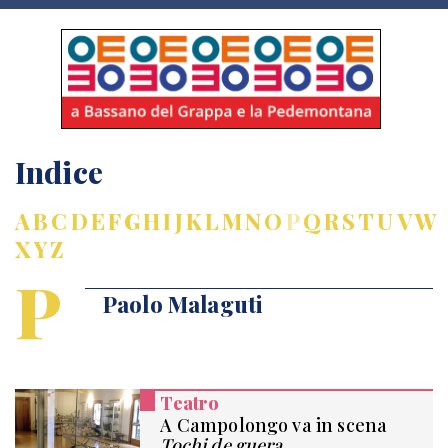
Indice
A
B
C
D
E
F
G
H
I
J
K
L
M
N
O
P
Q
R
S
T
U
V
W
X
Y
Z
P
Paolo Malaguti
Teatro
A Campolongo va in scena
Tochi de guera