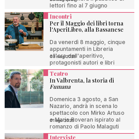
lettori fino al 7 giugno
Incontri
Per il Maggio dei libri torna
l'AperiLibro, alla Bassanese
Da venerdì 8 maggio, cinque
appuntamenti in Libreria
all'ora dell'aperitivo,
03 mag 2026
protagonisti autori e libri
Teatro
In Valbrenta, la storia di
Fumana
Domenica 3 agosto, a San
Nazario, andrà in scena lo
spettacolo con Mirko Artuso
e Maria Roveran ispirato al
01 ago 2025
romanzo di Paolo Malaguti
Interviste