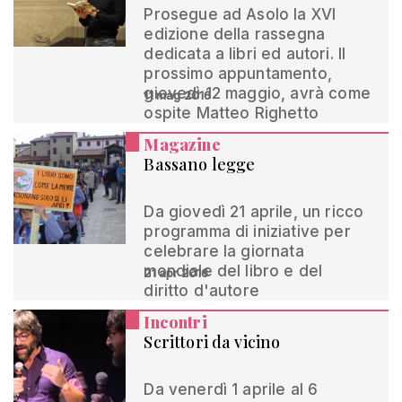
Prosegue ad Asolo la XVI
edizione della rassegna
dedicata a libri ed autori. Il
prossimo appuntamento,
giovedì 12 maggio, avrà come
11 mag 2016
ospite Matteo Righetto
Magazine
Bassano legge
Da giovedì 21 aprile, un ricco
programma di iniziative per
celebrare la giornata
mondiale del libro e del
21 apr 2016
diritto d'autore
Incontri
Scrittori da vicino
Da venerdì 1 aprile al 6