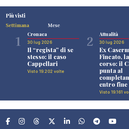
Più visti
Settimana
Mese
Cronaca
Attualità
1
2
30 lug 2026
30 lug 2026
Il “regista” di se
Ex Caser
stesso: il caso
Fincato, la
Cappellari
corso: il
punta al
Visto 19.202 volte
completa
entro fine
Visto 19.161 vo