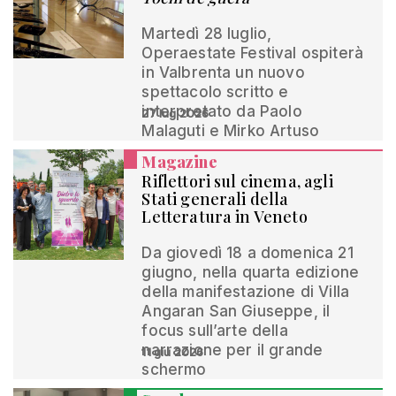
Martedì 28 luglio,
Operaestate Festival ospiterà
in Valbrenta un nuovo
spettacolo scritto e
interpretato da Paolo
27 lug 2026
Malaguti e Mirko Artuso
Magazine
Riflettori sul cinema, agli
Stati generali della
Letteratura in Veneto
Da giovedì 18 a domenica 21
giugno, nella quarta edizione
della manifestazione di Villa
Angaran San Giuseppe, il
focus sull’arte della
narrazione per il grande
11 giu 2026
schermo