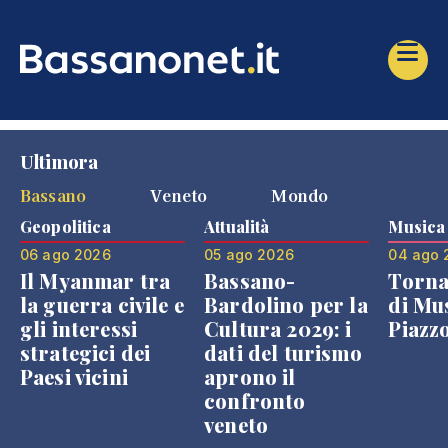
Ultimora
Bassano
Veneto
Mondo
Geopolitica
Attualità
Musica
06 ago 2026
05 ago 2026
04 ago 
Il Myanmar tra
Bassano-
Torna
la guerra civile e
Bardolino per la
di Mus
gli interessi
Cultura 2029: i
Piazz
strategici dei
dati del turismo
Paesi vicini
aprono il
confronto
veneto