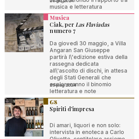
indaga a fondo il rapporto tra
20 giu 2024
musica e letteratura
Musica
Ciak, per
Las Flaviadas
numero 7
Da giovedì 30 maggio, a Villa
Angaran San Giuseppe
partirà l\'edizione estiva della
rassegna dedicata
all\'ascolto di dischi, in attesa
degli Stati Generali che
esploreranno il binomio
25 mag 2024
letteratura e note
G8
Spiriti d’impresa
Di amari, liquori e non solo:
intervista in enoteca a Carlo