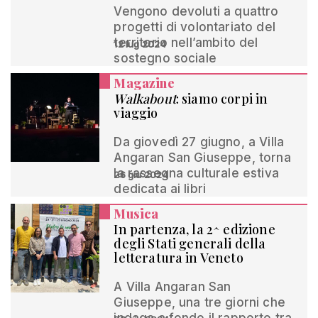
Vengono devoluti a quattro
progetti di volontariato del
territorio nell’ambito del
12 lug 2024
sostegno sociale
Magazine
Walkabout
: siamo corpi in
viaggio
Da giovedì 27 giugno, a Villa
Angaran San Giuseppe, torna
la rassegna culturale estiva
26 giu 2024
dedicata ai libri
Musica
In partenza, la 2^ edizione
degli Stati generali della
letteratura in Veneto
A Villa Angaran San
Giuseppe, una tre giorni che