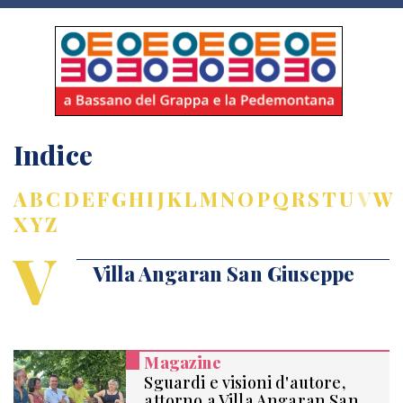
Indice
A
B
C
D
E
F
G
H
I
J
K
L
M
N
O
P
Q
R
S
T
U
V
W
X
Y
Z
V
Villa Angaran San Giuseppe
Magazine
Sguardi e visioni d'autore,
attorno a Villa Angaran San