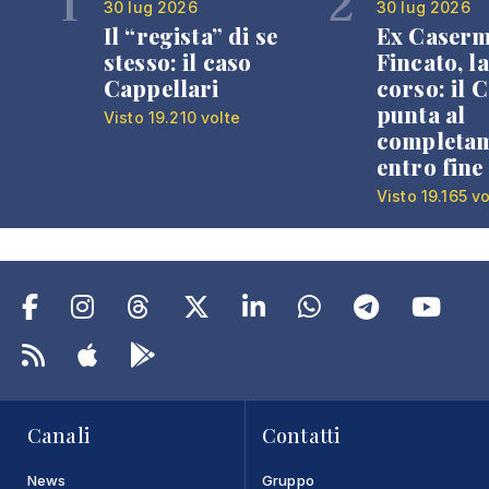
1
2
30 lug 2026
30 lug 2026
Il “regista” di se
Ex Caser
stesso: il caso
Fincato, la
Cappellari
corso: il
punta al
Visto 19.210 volte
completa
entro fine
Visto 19.165 vo
Canali
Contatti
News
Gruppo