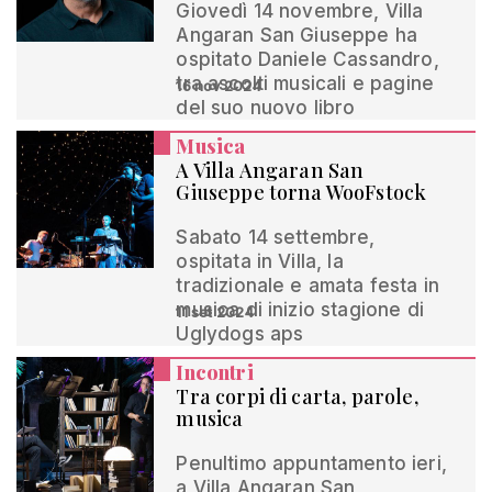
Giovedì 14 novembre, Villa
Angaran San Giuseppe ha
ospitato Daniele Cassandro,
tra ascolti musicali e pagine
16 nov 2024
del suo nuovo libro
Musica
A Villa Angaran San
Giuseppe torna WooFstock
Sabato 14 settembre,
ospitata in Villa, la
tradizionale e amata festa in
musica di inizio stagione di
11 set 2024
Uglydogs aps
Incontri
Tra corpi di carta, parole,
musica
Penultimo appuntamento ieri,
a Villa Angaran San