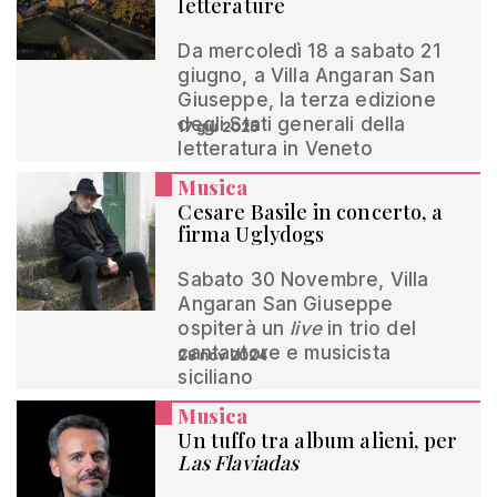
letterature
Da mercoledì 18 a sabato 21
giugno, a Villa Angaran San
Giuseppe, la terza edizione
degli Stati generali della
17 giu 2025
letteratura in Veneto
Musica
Cesare Basile in concerto, a
firma Uglydogs
Sabato 30 Novembre, Villa
Angaran San Giuseppe
ospiterà un
live
in trio del
cantautore e musicista
28 nov 2024
siciliano
Musica
Un tuffo tra album alieni, per
Las Flaviadas