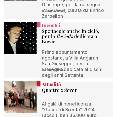
Giuseppe, per la rassegna
Walkabout
, curata da Enrico
09 ago 2024
Zarpellon
Incontri
Spettacolo anche in cielo,
per la
flaviada
dedicata a
Bowie
Primo appuntamento
agostano, a Villa Angaran
San Giuseppe, per la
rassegna dedicata ai dischi
02 ago 2024
degli anni Settanta
Attualità
Quattro x Seven
Al galà di beneficenza
“Gocce di Brenta” 2024
raccolti ben 35.000 euro.