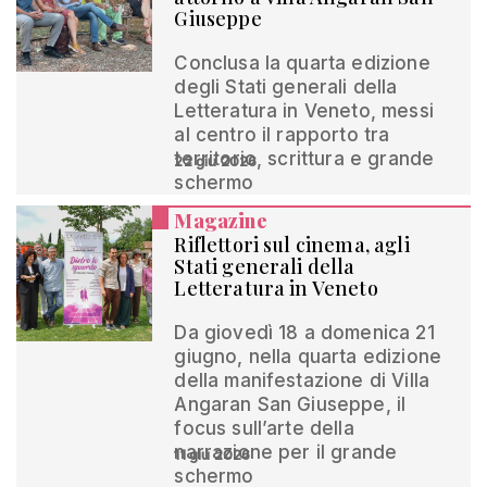
Giuseppe
Conclusa la quarta edizione
degli Stati generali della
Letteratura in Veneto, messi
al centro il rapporto tra
territorio, scrittura e grande
22 giu 2026
schermo
Magazine
Riflettori sul cinema, agli
Stati generali della
Letteratura in Veneto
Da giovedì 18 a domenica 21
giugno, nella quarta edizione
della manifestazione di Villa
Angaran San Giuseppe, il
focus sull’arte della
narrazione per il grande
11 giu 2026
schermo