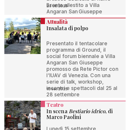
Brenta allestito a Villa
23 ott 2025
Angaran San Giuseppe
Attualità
Insalata di polpo
Presentato il tentacolare
programma di Ground, il
social forum biennale a Villa
Angaran San Giuseppe
promosso da Rete Pictor con
l’IUAV di Venezia. Con una
serie di talk, workshop,
incontri e spettacoli dal 25 al
15 set 2025
28 settembre
Teatro
In scena
Bestiario idrico
, di
Marco Paolini
Lunedì 15 settembre,