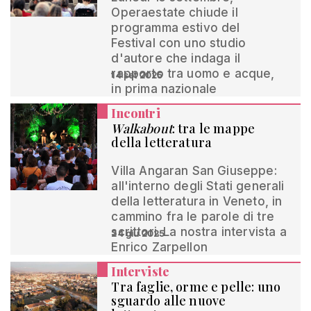
Operaestate chiude il
programma estivo del
Festival con uno studio
d'autore che indaga il
rapporto tra uomo e acque,
14 set 2025
in prima nazionale
Incontri
Walkabout
: tra le mappe
della letteratura
Villa Angaran San Giuseppe:
all'interno degli Stati generali
della letteratura in Veneto, in
cammino fra le parole di tre
scrittori. La nostra intervista a
24 giu 2025
Enrico Zarpellon
Interviste
Tra faglie, orme e pelle: uno
sguardo alle nuove