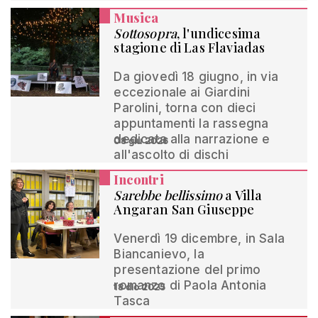
Musica
Sottosopra
, l'undicesima
stagione di Las Flaviadas
Da giovedì 18 giugno, in via
eccezionale ai Giardini
Parolini, torna con dieci
appuntamenti la rassegna
dedicata alla narrazione e
08 giu 2026
all'ascolto di dischi
Incontri
Sarebbe bellissimo
a Villa
Angaran San Giuseppe
Venerdì 19 dicembre, in Sala
Biancanievo, la
presentazione del primo
romanzo di Paola Antonia
18 dic 2025
Tasca