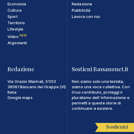
Economia
Redazione
Cultura
Pubblicità
Sport
Lavora con noi
Territorio
Lifestyle
NEW
Video
Argomenti
Redazione
Sostieni Bassanonet.it
Via Orazio Marinali, 51/53
Non siamo solo una testata,
36061 Bassano del Grappa (VI)
siamo una voce collettiva. Con
Italia
il tuo contributo, proteggi il
Google maps
pluralismo dell'informazione e
permetti a queste storie di
continuare a esistere.
Sostienici