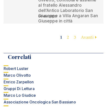
Olivetto, contitolare assieme
al fratello Alessandro
dell’Antico Laboratorio San
Giuseppe a Villa Angaran San
06 dic 2023
Giuseppe in città
1
2
3
Avanti
Correlati
Robert Luster
Marco Olivotto
Enrico Zarpellon
Gruppi Di Lettura
Marco Lo Giudice
Associazione Oncologica San Bassiano