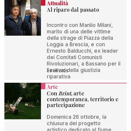
Attualità
Al riparo dal passato
Incontro con Manlio Milani,
marito di una delle vittime
della strage di Piazza della
Loggia a Brescia, e con
Ernesto Balducchi, ex leader
dei Comitati Comunisti
Rivoluzionari, a Bassano per il
Festival della giustizia
23 ott 2025
riparativa
Arte
Con
Brint
, arte
contemporanea, territorio e
partecipazione
Domenica 26 ottobre, la
chiusura del progetto
artistico dedicato al fiume