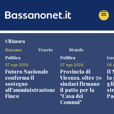
Ultimora
Bassano
Veneto
Mondo
Politica
Politica
Geo
07 ago 2026
07 ago 2026
06 
Futuro Nazionale
Provincia di
Il
conferma il
Vicenza, oltre 70
la 
sostegno
sindaci firmano
gli
all'amministrazione
il patto per la
st
Finco
"Casa dei
Pae
Comuni"