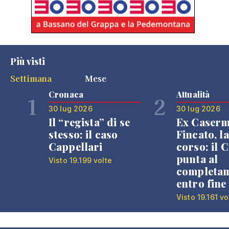
Più visti
Settimana
Mese
Cronaca
Attualità
1
2
30 lug 2026
30 lug 2026
Il “regista” di se
Ex Caser
stesso: il caso
Fincato, la
Cappellari
corso: il
punta al
Visto 19.199 volte
completa
entro fine
Visto 19.161 vo