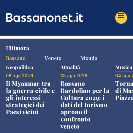
Ultimora
Bassano
Veneto
Mondo
Geopolitica
Attualità
Musica
06 ago 2026
05 ago 2026
04 ago 
Il Myanmar tra
Bassano-
Torna
la guerra civile e
Bardolino per la
di Mus
gli interessi
Cultura 2029: i
Piazz
strategici dei
dati del turismo
Paesi vicini
aprono il
confronto
veneto