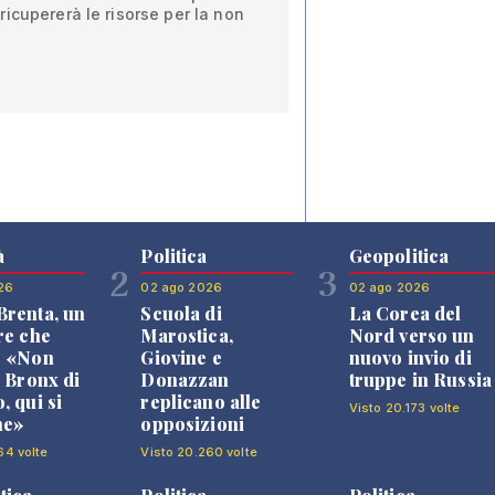
icupererà le risorse per la non
à
Politica
Geopolitica
2
3
26
02 ago 2026
02 ago 2026
renta, un
Scuola di
La Corea del
re che
Marostica,
Nord verso un
: «Non
Giovine e
nuovo invio di
l Bronx di
Donazzan
truppe in Russia
, qui si
replicano alle
Visto 20.173 volte
ne»
opposizioni
64 volte
Visto 20.260 volte