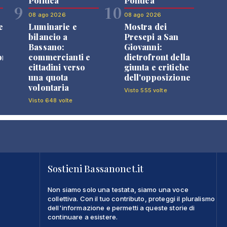
Politica
Politica
9
10
08 ago 2026
08 ago 2026
e
Luminarie e
Mostra dei
bilancio a
Presepi a San
Bassano:
Giovanni:
one
commercianti e
dietrofront della
cittadini verso
giunta e critiche
una quota
dell'opposizione
volontaria
Visto 555 volte
Visto 648 volte
Sostieni Bassanonet.it
Non siamo solo una testata, siamo una voce
collettiva. Con il tuo contributo, proteggi il pluralismo
dell'informazione e permetti a queste storie di
continuare a esistere.