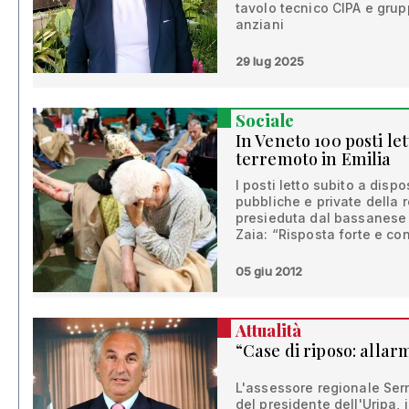
tavolo tecnico CIPA e grup
anziani
29 lug 2025
Sociale
In Veneto 100 posti let
terremoto in Emilia
I posti letto subito a disp
pubbliche e private della re
presieduta dal bassanese 
Zaia: “Risposta forte e co
05 giu 2012
Attualità
“Case di riposo: alla
L'assessore regionale Sern
del presidente dell'Uripa,