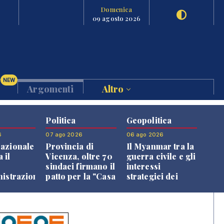
Domenica
09 agosto 2026
NEW
Argomenti
Altro
Politica
Geopolitica
6
07 ago 2026
06 ago 2026
azionale
Provincia di
Il Myanmar tra la
 il
Vicenza, oltre 70
guerra civile e gli
o
sindaci firmano il
interessi
nistrazione
patto per la "Casa
strategici dei
dei Comuni"
Paesi vicini