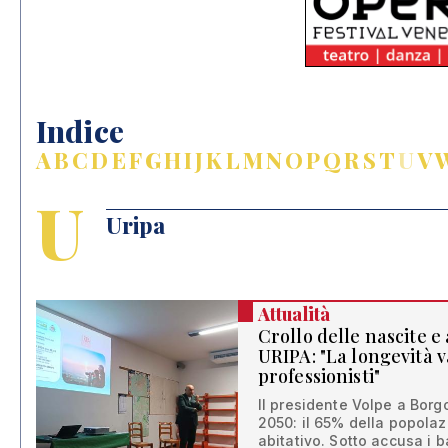
Indice
A
B
C
D
E
F
G
H
I
J
K
L
M
N
O
P
Q
R
S
T
U
V
U
Uripa
Attualità
Crollo delle nascite e 
URIPA: "La longevità 
professionisti"
Il presidente Volpe a Borg
2050: il 65% della popolaz
abitativo. Sotto accusa i b