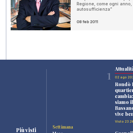
Regione, come ogni anno, r
autosufficienza”
08 feb 2011
Attualit
1
02 ago 20
Rondò B
quartie
cambia
siamo i
Bassano
vive be
Visto 23.2
Settimana
Più visti