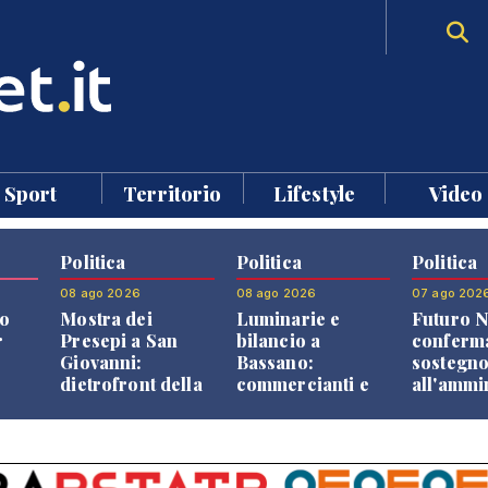
Sport
Territorio
Lifestyle
Video
Politica
Politica
Politica
08 ago 2026
08 ago 2026
07 ago 202
o
Mostra dei
Luminarie e
Futuro N
r
Presepi a San
bilancio a
conferma
Giovanni:
Bassano:
sostegn
dietrofront della
commercianti e
all'ammi
giunta e critiche
cittadini verso
Finco
dell'opposizione
una quota
volontaria