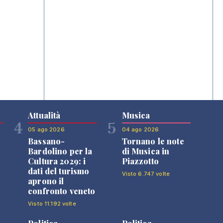
Attualità
Musica
4
5
05 ago 2026
04 ago 2026
Bassano-
Tornano le note
Bardolino per la
di Musica in
Cultura 2029: i
Piazzotto
dati del turismo
Visto 6.747 volte
aprono il
confronto veneto
Visto 11.192 volte