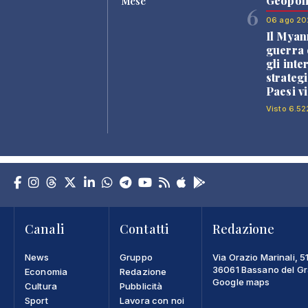
Geopoli
Mese
6
06 ago 20
Il Myan
guerra c
gli inte
strategi
Paesi vi
Visto 6.52
Canali
Contatti
Redazione
News
Gruppo
Via Orazio Marinali, 5
36061 Bassano del Gra
Economia
Redazione
Google maps
Cultura
Pubblicità
Sport
Lavora con noi