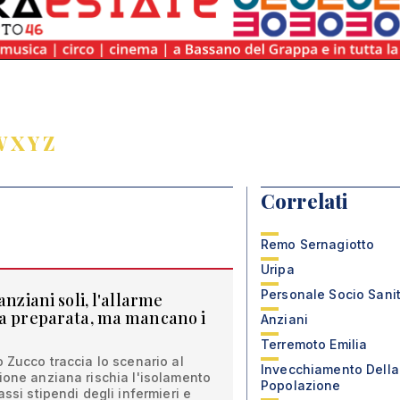
W
X
Y
Z
Correlati
Remo Sernagiotto
Uripa
Personale Socio Sanit
anziani soli, l'allarme
va preparata, ma mancano i
Anziani
Terremoto Emilia
o Zucco traccia lo scenario al
Invecchiamento Della
ione anziana rischia l'isolamento
Popolazione
assi stipendi degli infermieri e