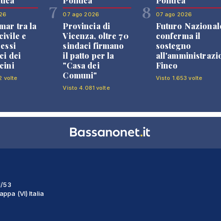
tica
Politica
Politica
7
8
26
07 ago 2026
07 ago 2026
mar tra la
Provincia di
Futuro Nazional
ivile e
Vicenza, oltre 70
conferma il
ressi
sindaci firmano
sostegno
ci dei
il patto per la
all'amministrazi
cini
"Casa dei
Finco
Comuni"
2 volte
Visto 1.653 volte
Visto 4.081 volte
1/53
ppa (VI) Italia